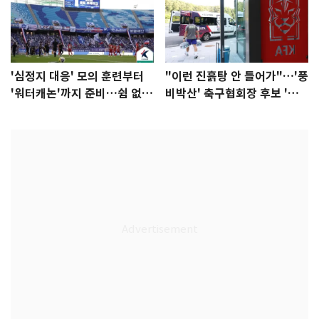
'심정지 대응' 모의 훈련부터
"이런 진흙탕 안 들어가"…'풍
'워터캐논'까지 준비…쉼 없는
비박산' 축구협회장 후보 '실
K리그
종'