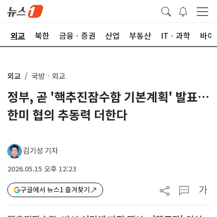
국
외교
북한
금융ㆍ증권
산업
부동산
ITㆍ과학
바이
외교
국방ㆍ외교
정부, 곧 '핵추진잠수함 기본계획' 발표…
한미 협의 추동력 더한다
김기성 기자
2026.05.15 오후 12:23
가
구글에서 뉴스1 즐겨찾기