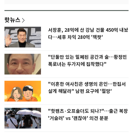
핫뉴스
서장훈, 28억에 산 강남 건물 450억 내놨
다…세후 차익 280억 '잭팟'
"단둘만 있는 밀폐된 공간과 술…황정민
폭로녀는 두가지에 집착했다"
"이혼한 여사친은 생명의 은인…한집서
살게 해달라" 남편 요구에 '절망'
"핫팬츠·오프숄더도 되나?"…출근 복장
'거슬려' vs '괜찮아' 의견 분분