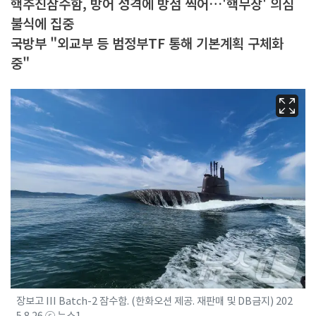
핵추진잠수함, 방어 성격에 방점 찍어…'핵무장' 의심
불식에 집중
국방부 "외교부 등 범정부TF 통해 기본계획 구체화
중"
장보고 III Batch-2 잠수함. (한화오션 제공. 재판매 및 DB금지) 202
5.8.26 ⓒ 뉴스1