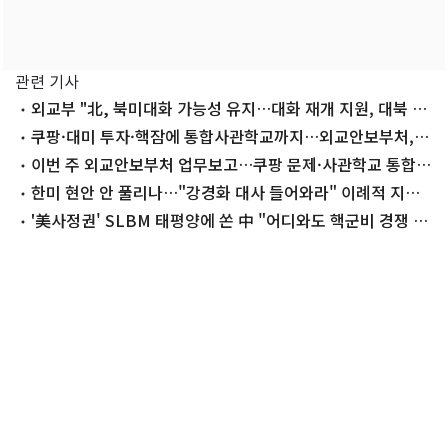
관련 기사
외교부 "北, 북미대화 가능성 유지…대화 재개 지원, 대북 소
통 채널 확보"
쿠팡·대미 투자·핵잠에 통합사관학교까지…외교안보부처,
오늘 업무보고
이번 주 외교안보부처 업무보고…쿠팡 문제·사관학교 통합
이슈 주목
한미 현안 안 풀리나…"강경화 대사 들어와라" 이례적 지시
배경
'美사정권' SLBM 태평양에 쏜 中 "어디와도 핵군비 경쟁 안
해"