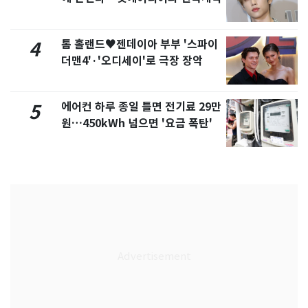
톰 홀랜드♥젠데이아 부부 '스파이
4
더맨4'·'오디세이'로 극장 장악
에어컨 하루 종일 틀면 전기료 29만
5
원…450kWh 넘으면 '요금 폭탄'