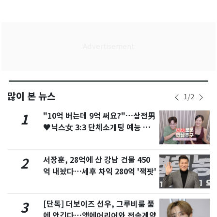
많이 본 뉴스
1
/
2
"10억 버는데 9억 써요?"…삼전男
1
♥닉스女 3:3 단체소개팅 예능 화
제
서장훈, 28억에 산 강남 건물 450
2
억 내놨다…세후 차익 280억 '잭팟'
[단독] 더보이즈 선우, 그루비룸 품
3
에 안긴다…앳에어리어와 전속계약