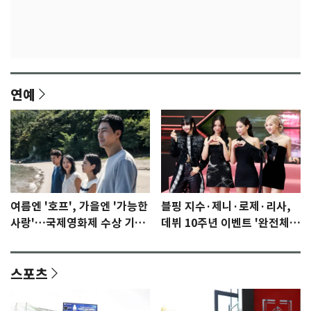
연예
여름엔 '호프', 가을엔 '가능한
블핑 지수·제니·로제·리사,
사랑'…국제영화제 수상 기대
데뷔 10주년 이벤트 '완전체'
감 [N이슈]
참석 확정…기대감 UP
스포츠