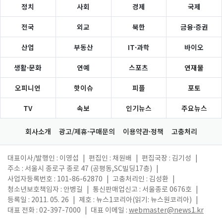
정치
사회
경제
국제
전국
외교
북한
금융·증권
산업
부동산
IT·과학
바이오
생활·문화
연예
스포츠
연재물
오피니언
핫이슈
피플
포토
TV
속보
인기뉴스
주요뉴스
회사소개
광고/제휴·구매문의
이용약관·정책
고충처리
대표이사/발행인 : 이영섭
|
편집인 : 채원배
|
편집국장 : 김기성
|
주소 : 서울시 종로구 종로 47 (공평동,SC빌딩17층)
|
사업자등록번호 : 101-86-62870
|
고충처리인 : 김성환
|
청소년보호책임자 : 안병길
|
통신판매업신고 : 서울종로 0676호
|
등록일 : 2011. 05. 26
|
제호 : 뉴스1코리아(읽기: 뉴스원코리아)
|
대표 전화 : 02-397-7000
|
대표 이메일 :
webmaster@news1.kr