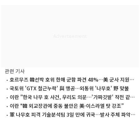
관련 기사
호르무즈 韓선박 호위 한해 군함 파견 48%…美 군사 지원
16%[갤럽]
국토위 'GTX 철근누락' 與 맹공…외통위 '나무호' 野 맞불
이란 "한국 나무 호 사건, 우리도 의문…'가짜깃발' 작전 같
다"(종합)
이란 "韓 외교장관에 중동 불안은 美·이스라엘 탓 강조"
軍 나무호 피격 기술분석팀 3일 만에 귀국…발사 주체 파악
주력