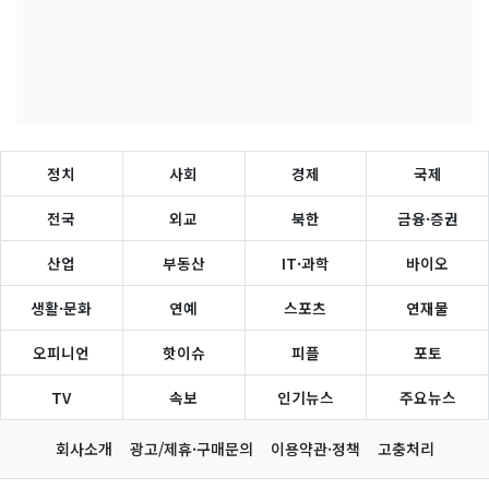
정치
사회
경제
국제
전국
외교
북한
금융·증권
산업
부동산
IT·과학
바이오
생활·문화
연예
스포츠
연재물
오피니언
핫이슈
피플
포토
TV
속보
인기뉴스
주요뉴스
회사소개
광고/제휴·구매문의
이용약관·정책
고충처리