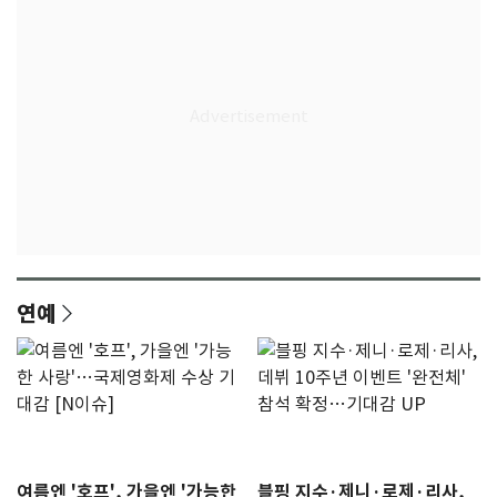
연예
여름엔 '호프', 가을엔 '가능한
블핑 지수·제니·로제·리사,