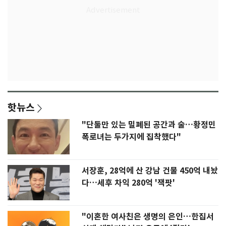
핫뉴스
"단둘만 있는 밀폐된 공간과 술…황정민
폭로녀는 두가지에 집착했다"
서장훈, 28억에 산 강남 건물 450억 내놨
다…세후 차익 280억 '잭팟'
"이혼한 여사친은 생명의 은인…한집서