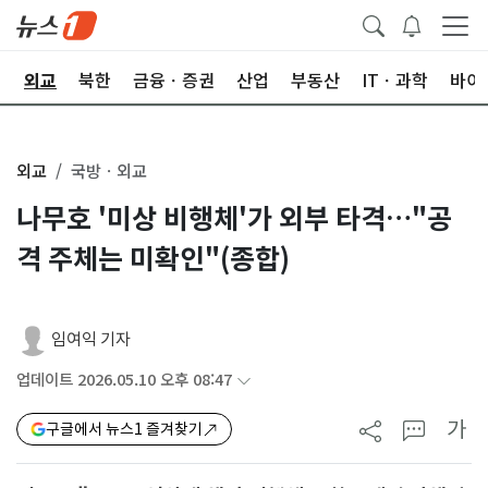
국
외교
북한
금융ㆍ증권
산업
부동산
ITㆍ과학
바이
외교
국방ㆍ외교
나무호 '미상 비행체'가 외부 타격…"공
격 주체는 미확인"(종합)
임여익 기자
업데이트 2026.05.10 오후 08:47
가
구글에서 뉴스1 즐겨찾기