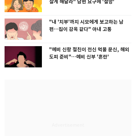
살게 해달라" 남편 요구에 '절망'
"내 '치부'까지 시모에게 보고하는 남
편…집이 감옥 같다" 아내 고통
"예비 신랑 절친이 전신 먹물 문신, 해외
도피 준비"…예비 신부 '혼란'