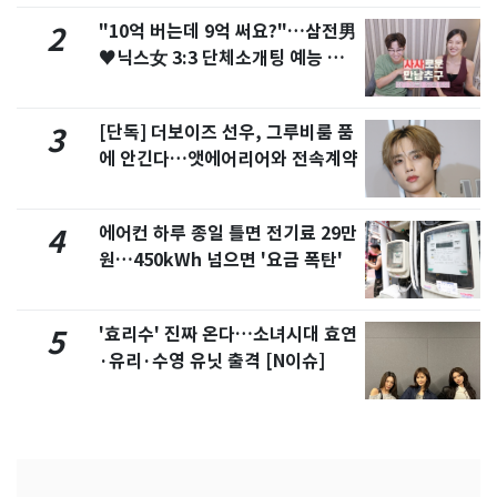
"10억 버는데 9억 써요?"…삼전男
2
♥닉스女 3:3 단체소개팅 예능 화
제
[단독] 더보이즈 선우, 그루비룸 품
3
에 안긴다…앳에어리어와 전속계약
에어컨 하루 종일 틀면 전기료 29만
4
원…450kWh 넘으면 '요금 폭탄'
'효리수' 진짜 온다…소녀시대 효연
5
·유리·수영 유닛 출격 [N이슈]