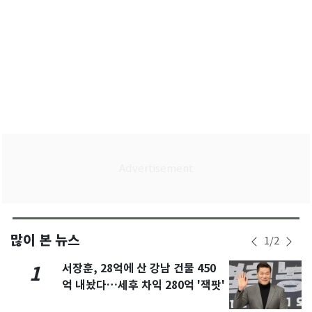
많이 본 뉴스
1
/
2
서장훈, 28억에 산 강남 건물 450
1
억 내놨다…세후 차익 280억 '잭팟'