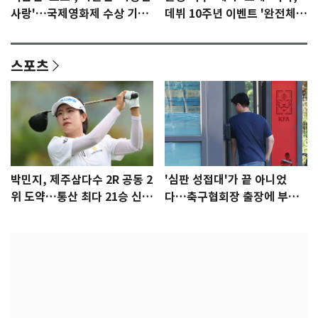
사랑'…국제영화제 수상 기대
데뷔 10주년 이벤트 '완전체'
감 [N이슈]
참석 확정…기대감 UP
스포츠
박민지, 제주삼다수 2R 공동 2
'심판 성접대'가 끝 아니었
위 도약…통산 최다 21승 신기
다…축구협회장 출장에 부인
록 도전
3회 동반 '펑펑'