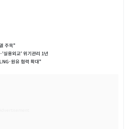
델 주목"
…'실용외교' 위기관리 1년
NG·원유 협력 확대"