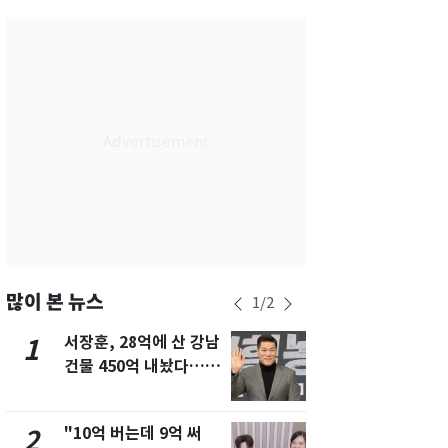
서울
34
℃
부산
32
℃
대구
31
℃
인천
36
℃
광주
33
℃
대전
30
℃
울산
31
℃
강릉
21
℃
많이 본 뉴스
1
/
2
제주
29
℃
서장훈, 28억에 산 강남
13호 태풍 '
1
6
건물 450억 내놨다…세
키나와·가고
후 차익 280억 '잭팟'
근…26만명
"10억 버는데 9억 써
낮 최고 37
2
7