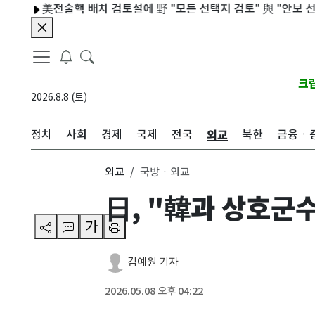
美전술핵 배치 검토설에 野 "모든 선택지 검토" 與 "안보 선동"
크
2026.8.8 (토)
외교
정치
사회
경제
국제
전국
북한
금융ㆍ
외교
국방ㆍ외교
日, "韓과 상호군
가
김예원 기자
2026.05.08 오후 04:22