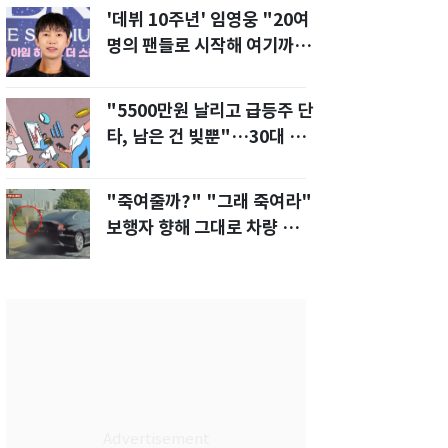
'데뷔 10주년' 임영웅 "20여
명의 팬들로 시작해 여기까
지…진심 감사"
"5500만원 날리고 급등주 단
타, 남은 건 빚뿐"…30대 여
성 파혼 위기
"죽여줄까?" "그래 죽여라"
보행자 향해 그대로 차량 돌진
한 운전자[영상]