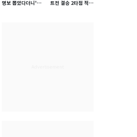
명보 뽑았다더니'…2
트전 결승 2타점 적시
년 만에 말 바꾼 이임
타…5-2 승리 견인
생