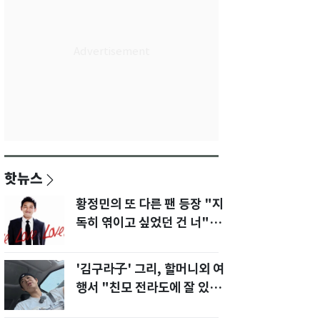
핫뉴스
황정민의 또 다른 팬 등장 "지
독히 엮이고 싶었던 건 너" 폭
로녀 직격
'김구라子' 그리, 할머니외 여
행서 "친모 전라도에 잘 있
어"…유튜브서 언급