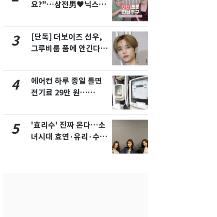
요?"…삼전男♥닉스女
속…전국 곳곳
3:3 단체소개팅 예능 화
날씨]
제
[단독] 더보이즈 선우,
[단독] 경찰,
3
8
그루비룸 품에 안긴다…
제작사 회장
앳에어리어와 전속계약
시장법 위반
에어컨 하루 종일 틀면
[단독]중수
4
9
전기료 29만 원…
수사관 경력
450kWh 넘으면 '요금
진…법무사·
폭탄'
택' 유지
'효리수' 진짜 온다…소
"캐리비안 
5
10
녀시대 효연·유리·수영
의실에 남자
유닛 출격 [N이슈]
요"…경찰 