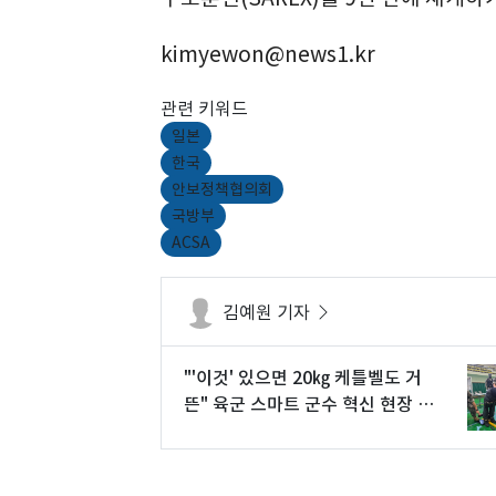
kimyewon@news1.kr
관련 키워드
일본
한국
안보정책협의회
국방부
ACSA
김예원 기자
"'이것' 있으면 20㎏ 케틀벨도 거
뜬" 육군 스마트 군수 혁신 현장 가
보니