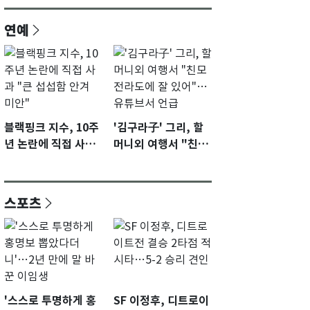
연예
블랙핑크 지수, 10주
'김구라子' 그리, 할
년 논란에 직접 사과
머니외 여행서 "친모
"큰 섭섭함 안겨 미
전라도에 잘 있어"…
안"
유튜브서 언급
스포츠
'스스로 투명하게 홍
SF 이정후, 디트로이