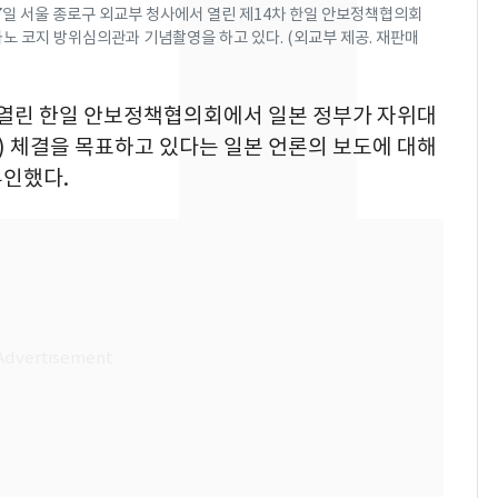
속…전국 곳곳 비 [오늘
7일 서울 종로구 외교부 청사에서 열린 제14차 한일 안보정책협의회
날씨]
노 코지 방위심의관과 기념촬영을 하고 있다. (외교부 제공. 재판매
[단독] 경찰, '김부장'
8
제작사 회장 수사…자본
7일 열린 한일 안보정책협의회에서 일본 정부가 자위대
시장법 위반 의혹
) 체결을 목표하고 있다는 일본 언론의 보도에 대해
부인했다.
[단독]중수청 가는 검찰
9
수사관 경력 합산 추
진…법무사·집행관 '혜
택' 유지
"캐리비안 베이 여자 탈
10
의실에 남자가 있어
요"…경찰 수사