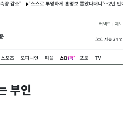
소"
'스스로 투명하게 홍명보 뽑았다더니'…2년 만에 말 바꾼 이
커넥트
제보
|
제주
29
℃
문
서울
34
℃
부산
32
℃
스포츠
오피니언
피플
포토
TV
대구
31
℃
인천
36
℃
는 부인
광주
33
℃
대전
30
℃
울산
31
℃
강릉
21
℃
제주
29
℃