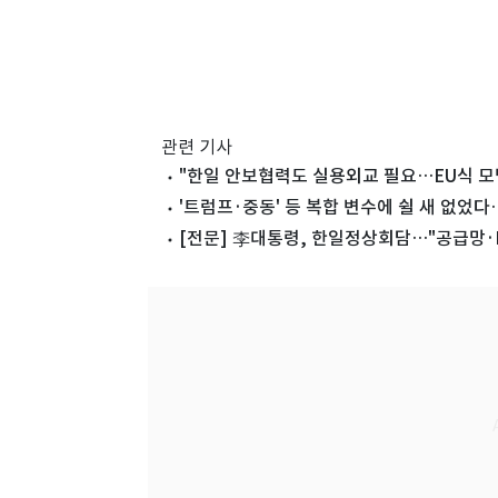
관련 기사
"한일 안보협력도 실용외교 필요…EU식 모
'트럼프·중동' 등 복합 변수에 쉴 새 없었다
[전문] 李대통령, 한일정상회담…"공급망·L