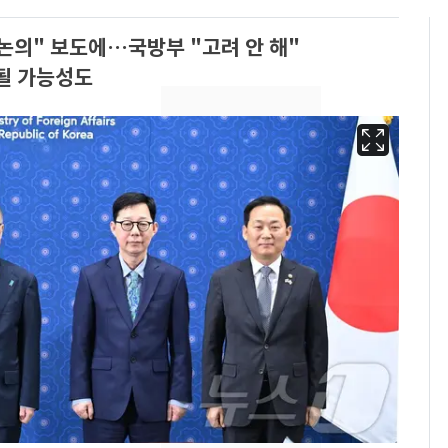
논의" 보도에…국방부 "고려 안 해"
의될 가능성도
13호 태풍 '돌핀' 日오
6
키나와·가고시마현 접
근…26만명 대피령
낮 최고 37도 폭염 계
7