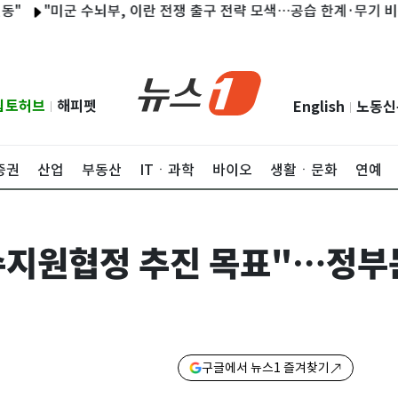
"미군 수뇌부, 이란 전쟁 출구 전략 모색…공습 한계·무기 비축량 감
립토허브
해피펫
English
노동신
|
|
증권
산업
부동산
ITㆍ과학
바이오
생활ㆍ문화
연예
수지원협정 추진 목표"…정부
구글에서 뉴스1 즐겨찾기