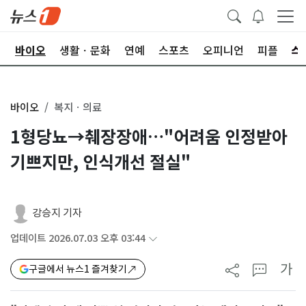
학
바이오
생활ㆍ문화
연예
스포츠
오피니언
피플
바이오
복지ㆍ의료
1형당뇨→췌장장애…"어려움 인정받아
기쁘지만, 인식개선 절실"
강승지 기자
업데이트 2026.07.03 오후 03:44
가
구글에서 뉴스1 즐겨찾기