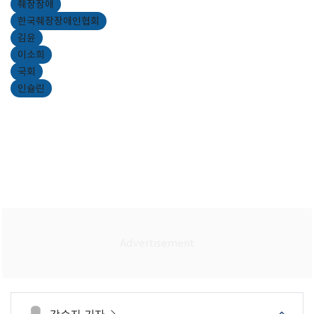
췌장장애
한국췌장장애인협회
김윤
이소희
국회
인슐린