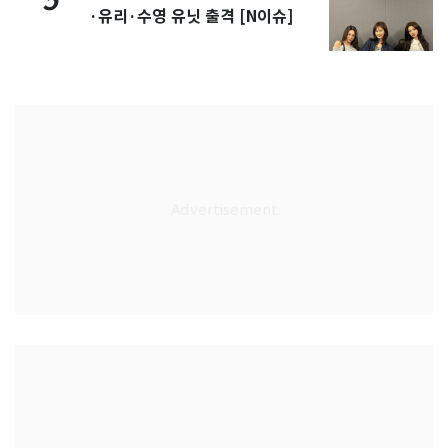
5
·유리·수영 유닛 출격 [N이슈]