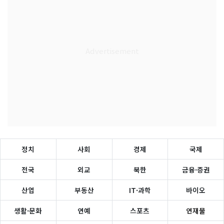
정치
사회
경제
국제
전국
외교
북한
금융·증권
산업
부동산
IT·과학
바이오
생활·문화
연예
스포츠
연재물