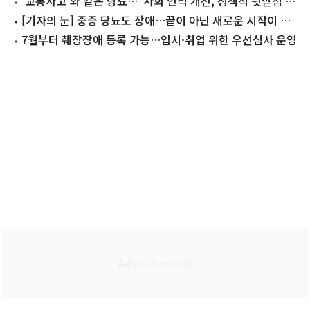
'교통사고'와 같은 당뇨…"사회 인식 개선, 정책적 뒷받침 절
실"
[기자의 눈] 중증 당뇨도 장애…끝이 아닌 새로운 시작이 돼
야
7월부터 췌장장애 등록 가능…입시·취업 위한 우선심사 운영