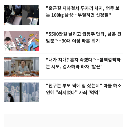
"출근길 지하철서 두자리 차지, 업무 보
는 100㎏ 남성…부딪히면 신경질"
"5500만원 날리고 급등주 단타, 남은 건
빚뿐"…30대 여성 파혼 위기
"내가 치매? 혼자 죽겠다"…깜빡깜빡하
는 시모, 검사하라 하자 '발끈'
"친구는 부모 덕에 집 샀는데" 아들 하소
연에 "죄지었다" 사죄 '먹먹'