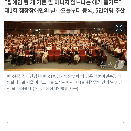
"장애인 된 게 기쁜 일 아니지 않느냐는 얘기 듣기도"
제1회 췌장장애인의 날…오늘부터 등록, 5만여명 추산
한국췌장장애인협회(한국1형당뇨병환우회)와 김윤 더불어민주당 의
원실이 1일 서울 여의도 국회도서관에서 '제1회 췌장장애인의 날 기념
식'을 개최했다.(한국췌장장애인협회 제공)