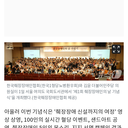
한국췌장장애인협회(한국1형당뇨병환우회)와 김윤 더불어민주당 의
원실이 1일 서울 여의도 국회도서관에서 '제1회 췌장장애인의 날 기념
식'을 개최했다.(한국췌장장애인협회 제공)
아울러 이번 기념식은 '췌장장애 신설까지의 여정' 영
상 상영, 100인의 실시간 혈당 이벤트, 샌드아트 공
연, 췌장장애인 5인의 목소리, 지지 서명 캠페인 결과