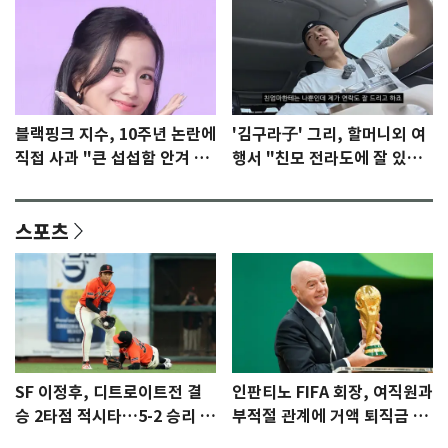
블랙핑크 지수, 10주년 논란에
'김구라子' 그리, 할머니외 여
직접 사과 "큰 섭섭함 안겨 미
행서 "친모 전라도에 잘 있
안"
어"…유튜브서 언급
스포츠
SF 이정후, 디트로이트전 결
인판티노 FIFA 회장, 여직원과
승 2타점 적시타…5-2 승리 견
부적절 관계에 거액 퇴직금 지
인
급 논란