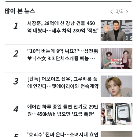
많이 본 뉴스
1
/
2
서장훈, 28억에 산 강남 건물 450
1
억 내놨다…세후 차익 280억 '잭팟'
"10억 버는데 9억 써요?"…삼전男
2
♥닉스女 3:3 단체소개팅 예능 화
제
[단독] 더보이즈 선우, 그루비룸 품
3
에 안긴다…앳에어리어와 전속계약
에어컨 하루 종일 틀면 전기료 29만
4
원…450kWh 넘으면 '요금 폭탄'
'효리수' 진짜 온다…소녀시대 효연