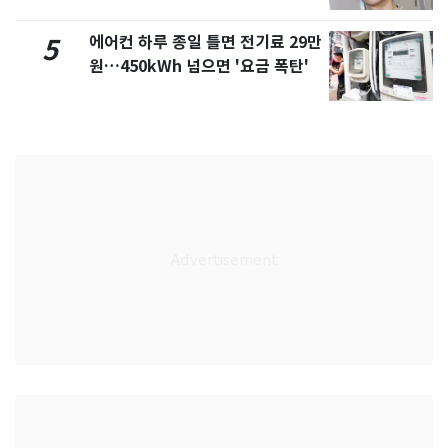
에어컨 하루 종일 틀면 전기료 29만
5
원…450kWh 넘으면 '요금 폭탄'