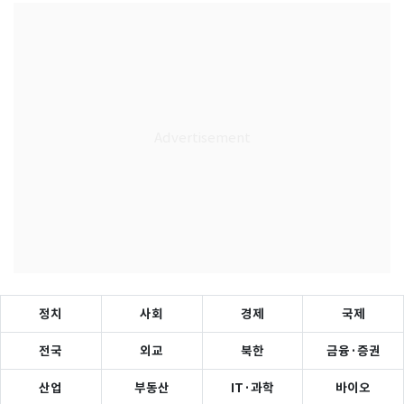
정치
사회
경제
국제
전국
외교
북한
금융·증권
산업
부동산
IT·과학
바이오