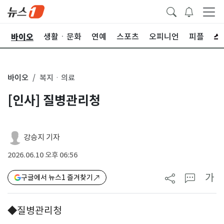
바이오
학
생활ㆍ문화
연예
스포츠
오피니언
피플
바이오
복지ㆍ의료
[인사] 질병관리청
강승지 기자
2026.06.10 오후 06:56
가
구글에서 뉴스1 즐겨찾기
◆질병관리청