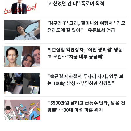
고 싶었던 건 너" 폭로녀 직격
'김구라子' 그리, 할머니외 여행서 "친모
전라도에 잘 있어"…유튜브서 언급
회춘실험 억만장자, '여친 생리혈' 냉동
고 보관…"자궁 내부 궁금해"
"출근길 지하철서 두자리 차지, 업무 보
는 100㎏ 남성…부딪히면 신경질"
"5500만원 날리고 급등주 단타, 남은 건
빚뿐"…30대 여성 파혼 위기