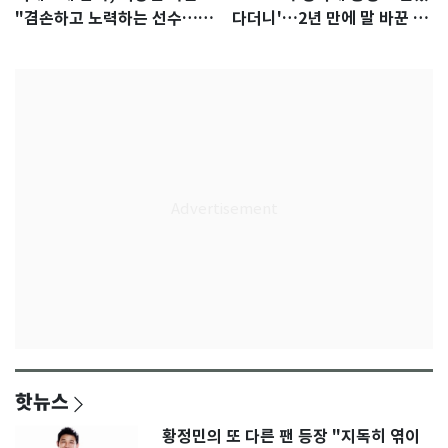
"겸손하고 노력하는 선수…좋
다더니'…2년 만에 말 바꾼 이
은 첫인상"
임생
핫뉴스
황정민의 또 다른 팬 등장 "지독히 엮이