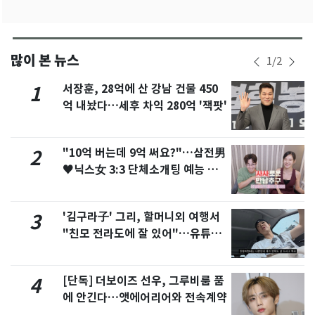
많이 본 뉴스
1
/
2
서장훈, 28억에 산 강남 건물 450
1
억 내놨다…세후 차익 280억 '잭팟'
"10억 버는데 9억 써요?"…삼전男
2
♥닉스女 3:3 단체소개팅 예능 화
제
'김구라子' 그리, 할머니외 여행서
3
"친모 전라도에 잘 있어"…유튜브
서 언급
[단독] 더보이즈 선우, 그루비룸 품
4
에 안긴다…앳에어리어와 전속계약