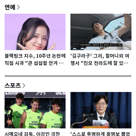
연예
블랙핑크 지수, 10주년 논란에
'김구라子' 그리, 할머니외 여
직접 사과 "큰 섭섭함 안겨 미
행서 "친모 전라도에 잘 있
안"
어"…유튜브서 언급
스포츠
시메오네 감독, 이강인 극찬
'스스로 투명하게 홍명보 뽑았