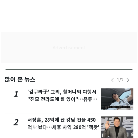
많이 본 뉴스
1
/
2
'김구라子' 그리, 할머니외 여행서
1
"친모 전라도에 잘 있어"…유튜브
서 언급
서장훈, 28억에 산 강남 건물 450
2
억 내놨다…세후 차익 280억 '잭팟'