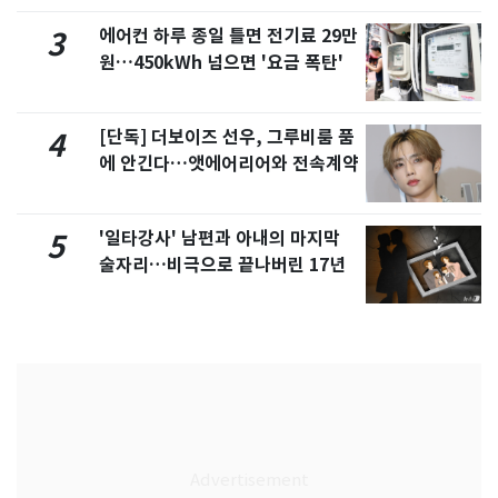
에어컨 하루 종일 틀면 전기료 29만
3
원…450kWh 넘으면 '요금 폭탄'
[단독] 더보이즈 선우, 그루비룸 품
4
에 안긴다…앳에어리어와 전속계약
'일타강사' 남편과 아내의 마지막
5
술자리…비극으로 끝나버린 17년