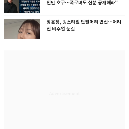
인만 호구…폭로녀도 신분 공개해라"
장윤정, 뱅스타일 단발머리 변신…어려
진 비주얼 눈길