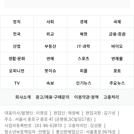
정치
사회
경제
국제
전국
외교
북한
금융·증권
산업
부동산
IT·과학
바이오
생활·문화
연예
스포츠
연재물
오피니언
핫이슈
피플
포토
TV
속보
인기뉴스
주요뉴스
회사소개
광고/제휴·구매문의
이용약관·정책
고충처리
대표이사/발행인 : 이영섭
|
편집인 : 채원배
|
편집국장 : 김기성
|
주소 : 서울시 종로구 종로 47 (공평동,SC빌딩17층)
|
사업자등록번호 : 101-86-62870
|
고충처리인 : 김성환
|
청소년보호책임자 : 안병길
|
통신판매업신고 : 서울종로 0676호
|