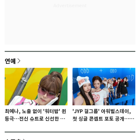
연예
최예나, 노출 없이 '워터밤' 퀸
'JYP 걸그룹' 아워벌스데이,
등극…전신 슈트로 신선한 충
첫 싱글 콘셉트 포토 공개…청
격 [N샷]
량·키치