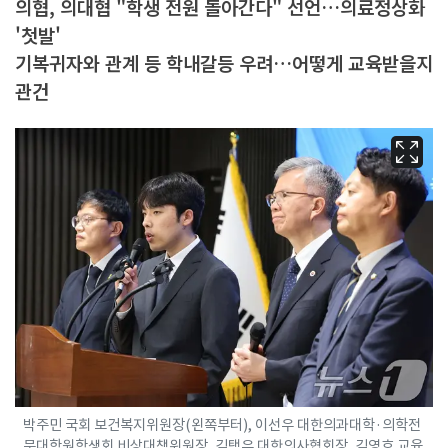
의협, 의대협 "학생 전원 돌아간다" 선언…의료정상화
'첫발'
기복귀자와 관계 등 학내갈등 우려…어떻게 교육받을지
관건
박주민 국회 보건복지위원장(왼쪽부터), 이선우 대한의과대학·의학전
문대학원학생회 비상대책위원장, 김택우 대한의사협회장, 김영호 교육