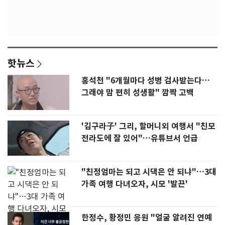
핫뉴스
홍석천 "6개월마다 성병 검사받는다…
그래야 맘 편히 성생활" 깜짝 고백
'김구라子' 그리, 할머니외 여행서 "친모
전라도에 잘 있어"…유튜브서 언급
"친정엄마는 되고 시댁은 안 되냐"…3대
가족 여행 다녀오자, 시모 '발끈'
한정수, 황정민 응원 "얼굴 알려진 연예