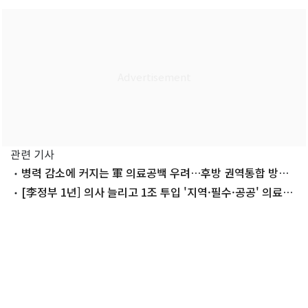
관련 기사
병력 감소에 커지는 軍 의료공백 우려…후방 권역통합 방안
연구
[李정부 1년] 의사 늘리고 1조 투입 '지역·필수·공공' 의료
복원 시동