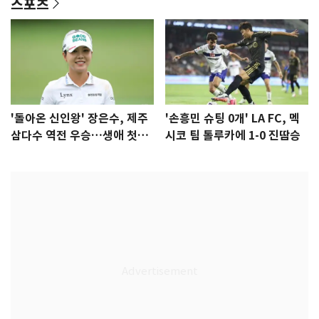
스포츠
'돌아온 신인왕' 장은수, 제주
'손흥민 슈팅 0개' LA FC, 멕
삼다수 역전 우승…생애 첫승
시코 팀 톨루카에 1-0 진땀승
감격