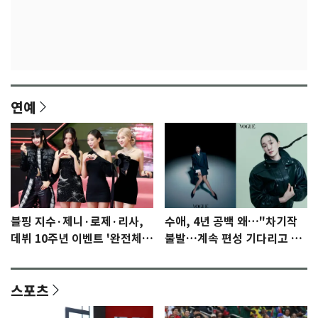
연예
블핑 지수·제니·로제·리사,
수애, 4년 공백 왜…"차기작
데뷔 10주년 이벤트 '완전체'
불발…계속 편성 기다리고 있
참석 확정…기대감 UP
다"
스포츠