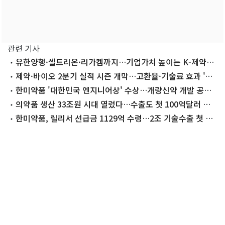
관련 기사
유한양행·셀트리온·리가켐까지…기업가치 높이는 K-제약바
이오
제약·바이오 2분기 실적 시즌 개막…고환율·기술료 효과 '주
목'
한미약품 '대한민국 엔지니어상' 수상…개량신약 개발 공로
인정
의약품 생산 33조원 시대 열렸다…수출도 첫 100억달러 돌
파
한미약품, 릴리서 선급금 1129억 수령…2조 기술수출 첫 현
금 유입