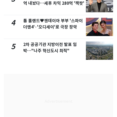
억 내놨다…세후 차익 280억 '잭팟'
톰 홀랜드♥젠데이아 부부 '스파이
4
더맨4'·'오디세이'로 극장 장악
2차 공공기관 지방이전 발표 임
5
박…"나주 혁신도시 최적"