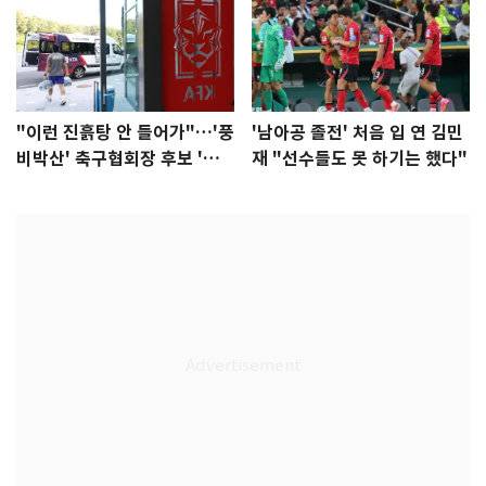
"이런 진흙탕 안 들어가"…'풍
'남아공 졸전' 처음 입 연 김민
비박산' 축구협회장 후보 '실
재 "선수들도 못 하기는 했다"
종'