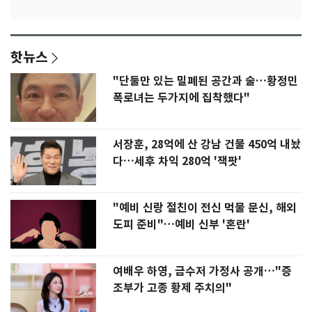
핫뉴스
"단둘만 있는 밀폐된 공간과 술…황정민
폭로녀는 두가지에 집착했다"
서장훈, 28억에 산 강남 건물 450억 내놨
다…세후 차익 280억 '잭팟'
"예비 신랑 절친이 전신 먹물 문신, 해외
도피 준비"…예비 신부 '혼란'
여배우 하영, 금수저 가정사 공개…"증
조부가 고종 황제 주치의"