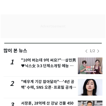
많이 본 뉴스
1
/
2
"10억 버는데 9억 써요?"…삼전男
1
♥닉스女 3:3 단체소개팅 예능 화
제
"배우계 기강 잡아달라"…'4년 공
2
백' 수애, SNS 오픈·프로필 공개
화제
서장훈, 28억에 산 강남 건물 450
3