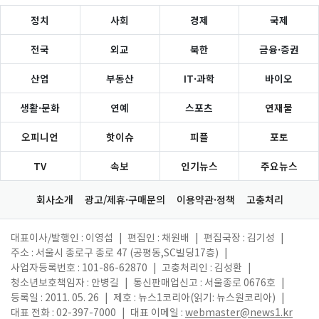
정치
사회
경제
국제
전국
외교
북한
금융·증권
산업
부동산
IT·과학
바이오
생활·문화
연예
스포츠
연재물
오피니언
핫이슈
피플
포토
TV
속보
인기뉴스
주요뉴스
회사소개
광고/제휴·구매문의
이용약관·정책
고충처리
대표이사/발행인 : 이영섭
|
편집인 : 채원배
|
편집국장 : 김기성
|
주소 : 서울시 종로구 종로 47 (공평동,SC빌딩17층)
|
사업자등록번호 : 101-86-62870
|
고충처리인 : 김성환
|
청소년보호책임자 : 안병길
|
통신판매업신고 : 서울종로 0676호
|
등록일 : 2011. 05. 26
|
제호 : 뉴스1코리아(읽기: 뉴스원코리아)
|
대표 전화 : 02-397-7000
|
대표 이메일 :
webmaster@news1.kr