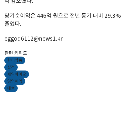
각 감소했다.
당기순이익은 446억 원으로 전년 동기 대비 29.3%
줄었다.
eggod6112@news1.kr
관련 키워드
한미약품
실적
제약바이오
영업이익
매출