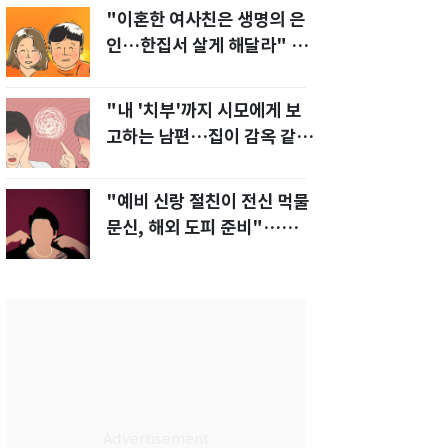
"이혼한 여사친은 생명의 은
인…한집서 살게 해달라" 남
편 요구에 '절망'
"내 '치부'까지 시모에게 보
고하는 남편…집이 감옥 같
다" 아내 고통
"예비 신랑 절친이 전신 먹물
문신, 해외 도피 준비"…예비
신부 '혼란'