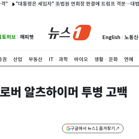
"대통령은 세입자" 美법원 연회장 판결에 트럼프 격분…대법원 상고
립토허브
해피펫
English
노동신
|
|
증권
산업
부동산
ITㆍ과학
바이오
생활ㆍ문화
연예
 글로버 알츠하이머 투병 고백
구글에서 뉴스1 즐겨찾기