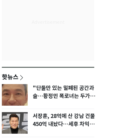
핫뉴스
"단둘만 있는 밀폐된 공간과
술…황정민 폭로녀는 두가지
에 집착했다"
서장훈, 28억에 산 강남 건물
450억 내놨다…세후 차익
280억 '잭팟'