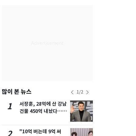
서울
29
℃
부산
28
℃
대구
28
℃
인천
30
℃
광주
29
℃
대전
27
℃
울산
27
℃
강릉
25
℃
많이 본 뉴스
1
/
2
제주
29
℃
서장훈, 28억에 산 강남
[단독]중수
1
6
건물 450억 내놨다…세
수사관 경력
후 차익 280억 '잭팟'
진…법무사·
택' 유지
"10억 버는데 9억 써
전남광주 화
2
7