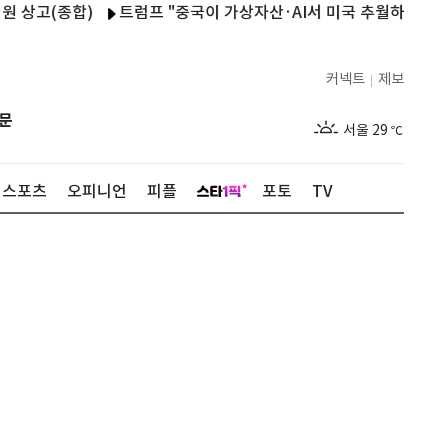
(종합)
트럼프 "중국이 가상자산·AI서 미국 추월하게 둘 수 없어"
커넥트
제보
|
제주
29
℃
문
서울
29
℃
부산
28
℃
스포츠
오피니언
피플
포토
TV
대구
28
℃
인천
30
℃
광주
29
℃
대전
27
℃
울산
27
℃
강릉
25
℃
제주
29
℃