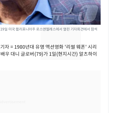
교통사고로 40대 심정
지…6명 부상
축구협회, 외국인 심판
8
들 10여명 대상 '성 접
5월 19일 미국 캘리포니아주 로스앤젤레스에서 열린 기자회견에서 참석
대' 의혹…월드컵·올림
픽 예선 등
美 상원 클래리티법 처
9
기자 = 1980년대 유명 액션영화 '리썰 웨폰' 시리
리 난항…민주당 "윤리
배우 대니 글로버(79)가 1일(현지시간) 알츠하이
·AML 보완 우선"
'심판 성접대'가 끝 아니
10
었다…축구협회장 출장
에 부인 3회 동반 '펑펑'