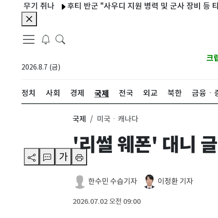
 무기 쥐나
후티 반군 "사우디 지원 병력 및 군사 장비 등 타격"
크
2026.8.7 (금)
국제
정치
사회
경제
전국
외교
북한
금융ㆍ
국제
미국ㆍ캐나다
'리썰 웨폰' 대니
가
한수민 수습기자
이정환 기자
2026.07.02 오전 09:00