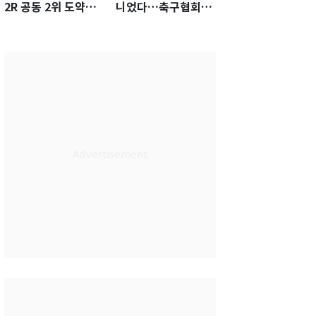
2R 공동 2위 도약…
니었다…축구협회장
통산 최다 21승 신기
출장에 부인 3회 동반
록 도전
'펑펑'