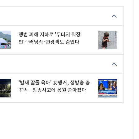
땡볕 피해 지하로 '두더지 직장
인'…러닝족·관광객도 숨었다
'밤새 딸둘 육아' 女앵커, 생방송 중
꾸벅…방송사고에 응원 쏟아졌다