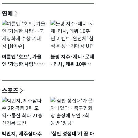
연예
여름엔 '호프', 가을
블핑 지수·제니·로제
엔 '가능한 사랑'…국
·리사, 데뷔 10주년
제영화제 수상 기대
이벤트 '완전체' 참석
감 [N이슈]
확정…기대감 UP
스포츠
박민지, 제주삼다수
'심판 성접대'가 끝 아