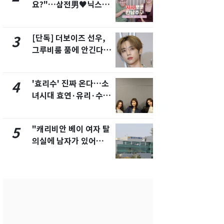
요?"…삼전男♥닉스女
교통사고로 
3:3 단체소개팅 예능 화
지…6명 부
제
[단독] 더보이즈 선우,
축구협회, 
3
8
그루비룸 품에 안긴다…
들 10여명 대
앳에어리어와 전속계약
대' 의혹…
픽 예선 등
'효리수' 진짜 온다…소
美 상원 클
4
9
녀시대 효연·유리·수영
리 난항…민
유닛 출격 [N이슈]
·AML 보완
"캐리비안 베이 여자 탈
'심판 성접대
5
10
의실에 남자가 있어
었다…축구
요"…경찰 수사
에 부인 3회 