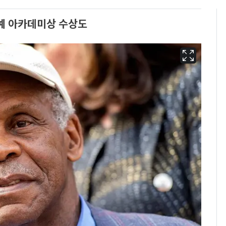
예 아카데미상 수상도
[단독]중수청 가는 검찰
6
수사관 경력 합산 추
진…법무사·집행관 '혜
택' 유지
전남광주 화정역 인근서
7