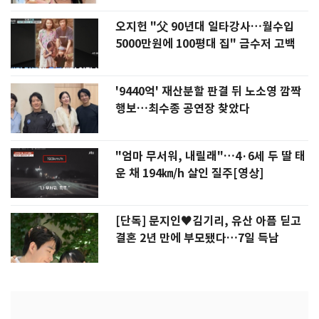
오지헌 "父 90년대 일타강사…월수입
5000만원에 100평대 집" 금수저 고백
'9440억' 재산분할 판결 뒤 노소영 깜짝
행보…최수종 공연장 찾았다
"엄마 무서워, 내릴래"…4·6세 두 딸 태
운 채 194㎞/h 살인 질주[영상]
[단독] 문지인♥김기리, 유산 아픔 딛고
결혼 2년 만에 부모됐다…7일 득남