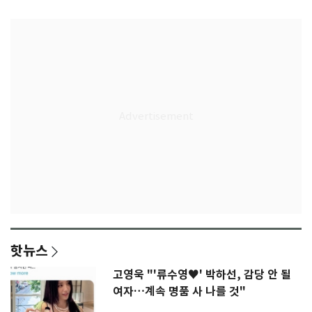
77.8%
울상
핫뉴스
고영욱 "'류수영♥' 박하선, 감당 안 될
여자…계속 명품 사 나를 것"