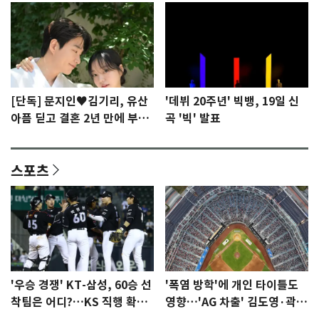
[단독] 문지인♥김기리, 유산
'데뷔 20주년' 빅뱅, 19일 신
아픔 딛고 결혼 2년 만에 부모
곡 '빅' 발표
됐다…7일 득남
스포츠
'우승 경쟁' KT-삼성, 60승 선
'폭염 방학'에 개인 타이틀도
착팀은 어디?…KS 직행 확률
영향…'AG 차출' 김도영·곽빈