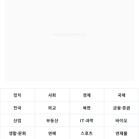
정치
사회
경제
국제
전국
외교
북한
금융·증권
산업
부동산
IT·과학
바이오
생활·문화
연예
스포츠
연재물