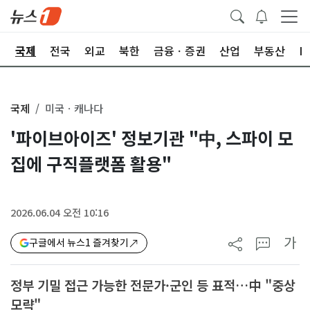
제
국제
전국
외교
북한
금융ㆍ증권
산업
부동산
I
국제
미국ㆍ캐나다
'파이브아이즈' 정보기관 "中, 스파이 모
집에 구직플랫폼 활용"
2026.06.04 오전 10:16
가
구글에서 뉴스1 즐겨찾기
정부 기밀 접근 가능한 전문가·군인 등 표적…中 "중상
모략"