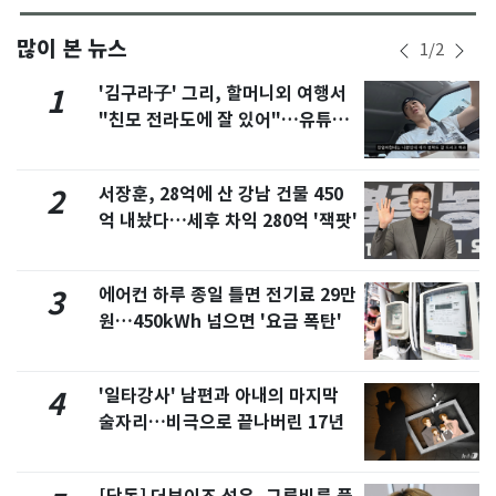
많이 본 뉴스
1
/
2
'김구라子' 그리, 할머니외 여행서
1
"친모 전라도에 잘 있어"…유튜브
서 언급
서장훈, 28억에 산 강남 건물 450
2
억 내놨다…세후 차익 280억 '잭팟'
에어컨 하루 종일 틀면 전기료 29만
3
원…450kWh 넘으면 '요금 폭탄'
'일타강사' 남편과 아내의 마지막
4
술자리…비극으로 끝나버린 17년