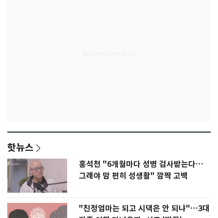
핫뉴스
홍석천 "6개월마다 성병 검사받는다…
그래야 맘 편히 성생활" 깜짝 고백
"친정엄마는 되고 시댁은 안 되냐"…3대