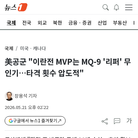
제
국제
전국
외교
북한
금융ㆍ증권
산업
부동산
I
국제
미국ㆍ캐나다
美공군 "이란전 MVP는 MQ-9 '리퍼' 무
인기…타격 횟수 압도적"
장용석 기자
2026.05.21 오후 02:22
가
구글에서 뉴스1 즐겨찾기