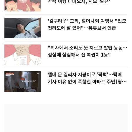
가족 여행 다녀오자, 시모 '발끈'
'김구라子' 그리, 할머니외 여행서 "친모
전라도에 잘 있어"…유튜브서 언급
"회사에서 소리도 못 지르고 발만 동동…
점심때 심심해서 산 복권이 1등"
엘베 문 열리자 지팡이로 '퍽퍽'…택배
기사 이유 없이 폭행한 아파트 주민[영
상]