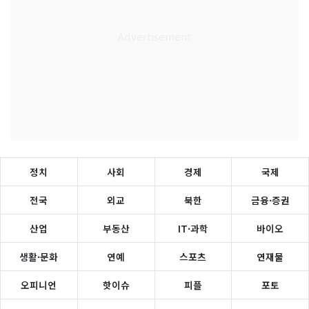
정치
사회
경제
국제
전국
외교
북한
금융·증권
산업
부동산
IT·과학
바이오
생활·문화
연예
스포츠
연재물
오피니언
핫이슈
피플
포토