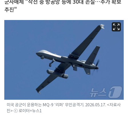
군사매체 "작전 중 방공망 등에 30대 손실…추가 확보
추진"
미국 공군이 운용하는 MQ-9 '리퍼' 무인공격기. 2026.05.17. <자료사
진> ⓒ 로이터=뉴스1