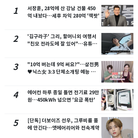
서장훈, 28억에 산 강남 건물 450
1
억 내놨다…세후 차익 280억 '잭팟'
'김구라子' 그리, 할머니외 여행서
2
"친모 전라도에 잘 있어"…유튜브
서 언급
"10억 버는데 9억 써요?"…삼전男
3
♥닉스女 3:3 단체소개팅 예능 화
제
에어컨 하루 종일 틀면 전기료 29만
4
원…450kWh 넘으면 '요금 폭탄'
[단독] 더보이즈 선우, 그루비룸 품
5
에 안긴다…앳에어리어와 전속계약