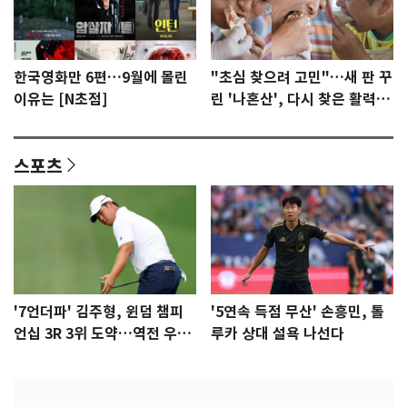
한국영화만 6편…9월에 몰린
"초심 찾으려 고민"…새 판 꾸
이유는 [N초점]
린 '나혼산', 다시 찾은 활력
[N초점]
스포츠
'7언더파' 김주형, 윈덤 챔피
'5연속 득점 무산' 손흥민, 톨
언십 3R 3위 도약…역전 우승
루카 상대 설욕 나선다
정조준(종합)