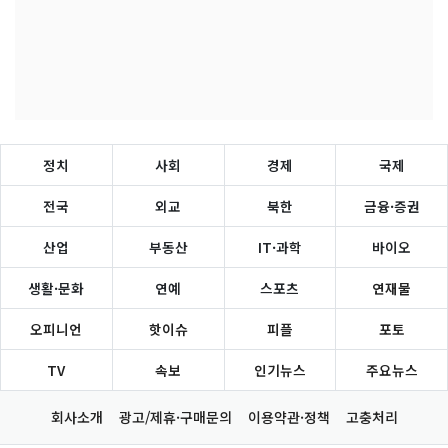
정치
사회
경제
국제
전국
외교
북한
금융·증권
산업
부동산
IT·과학
바이오
생활·문화
연예
스포츠
연재물
오피니언
핫이슈
피플
포토
TV
속보
인기뉴스
주요뉴스
회사소개
광고/제휴·구매문의
이용약관·정책
고충처리