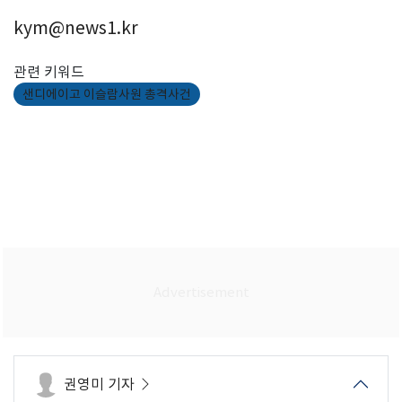
kym@news1.kr
관련 키워드
샌디에이고 이슬람사원 총격사건
권영미 기자