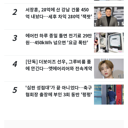
서장훈, 28억에 산 강남 건물 450
2
억 내놨다…세후 차익 280억 '잭팟'
에어컨 하루 종일 틀면 전기료 29만
3
원…450kWh 넘으면 '요금 폭탄'
[단독] 더보이즈 선우, 그루비룸 품
4
에 안긴다…앳에어리어와 전속계약
'심판 성접대'가 끝 아니었다…축구
5
협회장 출장에 부인 3회 동반 '펑펑'