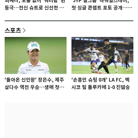
최예나, 노출 없이 '워터밤' 퀸
'JYP 걸그룹' 아워벌스데이,
등극…전신 슈트로 신선한 충
첫 싱글 콘셉트 포토 공개…청
격 [N샷]
량·키치
스포츠
'돌아온 신인왕' 장은수, 제주
'손흥민 슈팅 0개' LA FC, 멕
삼다수 역전 우승…생애 첫승
시코 팀 톨루카에 1-0 진땀승
감격