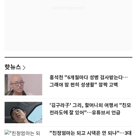
핫뉴스
홍석천 "6개월마다 성병 검사받는다…
그래야 맘 편히 성생활" 깜짝 고백
'김구라子' 그리, 할머니외 여행서 "친모
전라도에 잘 있어"…유튜브서 언급
"친정엄마는 되고 시댁은 안 되냐"…3대