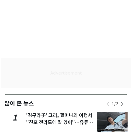
많이 본 뉴스
1
/
2
'김구라子' 그리, 할머니외 여행서
1
"친모 전라도에 잘 있어"…유튜브
서 언급