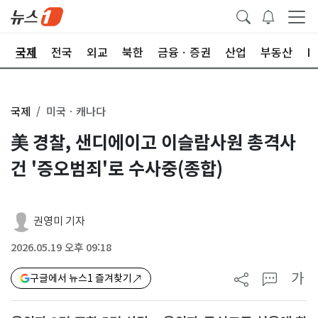
제
국제
전국
외교
북한
금융ㆍ증권
산업
부동산
I
국제
미국ㆍ캐나다
美 경찰, 샌디에이고 이슬람사원 총격사
건 '증오범죄'로 수사중(종합)
권영미 기자
2026.05.19 오후 09:18
가
구글에서 뉴스1 즐겨찾기