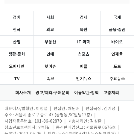
정치
사회
경제
국제
전국
외교
북한
금융·증권
산업
부동산
IT·과학
바이오
생활·문화
연예
스포츠
연재물
오피니언
핫이슈
피플
포토
TV
속보
인기뉴스
주요뉴스
회사소개
광고/제휴·구매문의
이용약관·정책
고충처리
대표이사/발행인 : 이영섭
|
편집인 : 채원배
|
편집국장 : 김기성
|
주소 : 서울시 종로구 종로 47 (공평동,SC빌딩17층)
|
사업자등록번호 : 101-86-62870
|
고충처리인 : 김성환
|
청소년보호책임자 : 안병길
|
통신판매업신고 : 서울종로 0676호
|
등록일 : 2011. 05. 26
|
제호 : 뉴스1코리아(읽기: 뉴스원코리아)
|