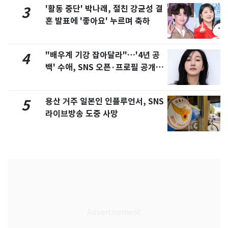
'활동 중단' 박나래, 절친 강균성 결
3
혼 발표에 '좋아요' 누르며 축하
"배우계 기강 잡아달라"…'4년 공
4
백' 수애, SNS 오픈·프로필 공개
화제
용산 거주 일본인 인플루언서, SNS
5
라이브방송 도중 사망