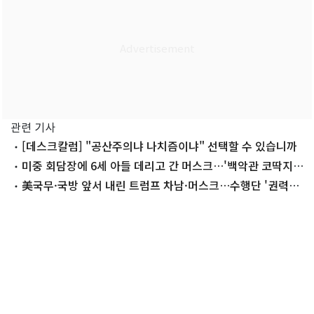
관련 기사
[데스크칼럼] "공산주의냐 나치즘이냐" 선택할 수 있습니까
미중 회담장에 6세 아들 데리고 간 머스크…'백악관 코딱지'
그 아이
美국무·국방 앞서 내린 트럼프 차남·머스크…수행단 '권력
지도'