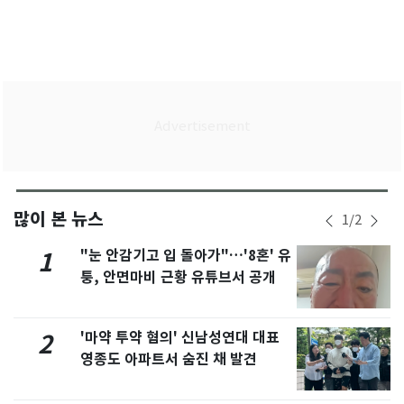
많이 본 뉴스
1
/
2
"눈 안감기고 입 돌아가"…'8혼' 유
1
퉁, 안면마비 근황 유튜브서 공개
'마약 투약 혐의' 신남성연대 대표
2
영종도 아파트서 숨진 채 발견