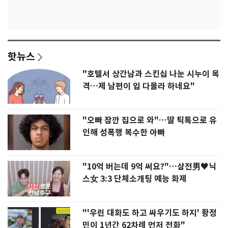
핫뉴스
"호텔서 상간남과 스킨십 나눈 시누이 목
격…제 남편이 입 다물라 하네요"
"오빠 잠깐 집으로 와"…딸 틱톡으로 유
인해 성폭행 복수한 아빠
"10억 버는데 9억 써요?"…삼전男♥닉
스女 3:3 단체소개팅 예능 화제
"'우린 대화도 하고 싸우기도 하지' 황정
민이 1년간 62차례 먼저 전화"