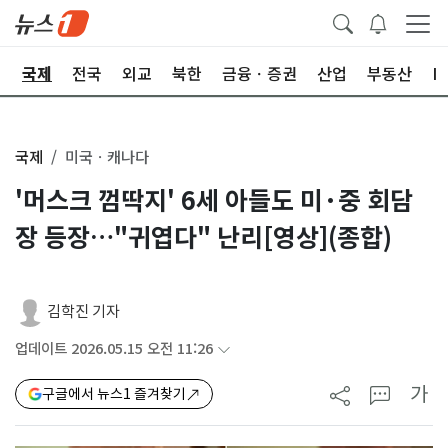
제
국제
전국
외교
북한
금융ㆍ증권
산업
부동산
I
국제
미국ㆍ캐나다
'머스크 껌딱지' 6세 아들도 미·중 회담
장 등장…"귀엽다" 난리[영상](종합)
김학진 기자
업데이트 2026.05.15 오전 11:26
가
구글에서 뉴스1 즐겨찾기