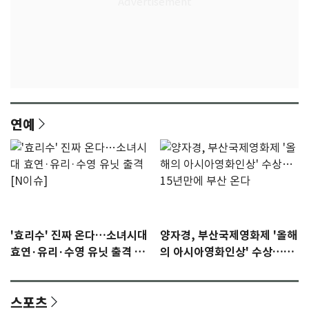
연예
'효리수' 진짜 온다…소녀시대
양자경, 부산국제영화제 '올해
효연·유리·수영 유닛 출격 [N
의 아시아영화인상' 수상…15
이슈]
년만에 부산 온다
스포츠