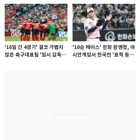
'16일 간 4경기' 결코 가볍지
'10승 에이스' 한화 왕옌청, 아
않은 축구대표팀 '임시 감독'
시안게임서 한국전 '표적 등
무게
판' 가능성