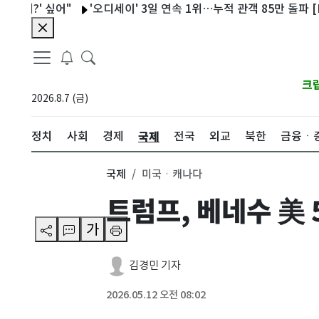
' 싶어"
'오디세이' 3일 연속 1위…누적 관객 85만 돌파 [Nbox]
크
2026.8.7 (금)
국제
정치
사회
경제
전국
외교
북한
금융ㆍ
국제
미국ㆍ캐나다
트럼프, 베네수 美 
가
김경민 기자
2026.05.12 오전 08:02