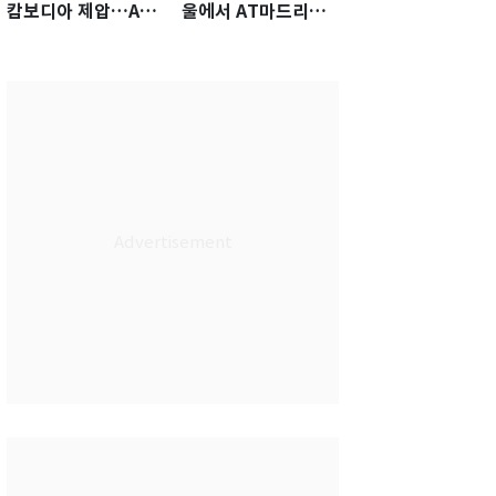
캄보디아 제압…A조
울에서 AT마드리드
1위로 아세안챔피언
선수·관계자 80명 식
십 4강행
사 대접