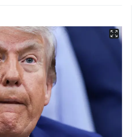
13호 태풍 '돌핀' 日오
6
키나와·가고시마현 접
근…26만명 대피령
[단독]중수청 가는 검찰
7