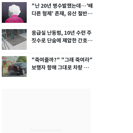
"난 20년 병수발했는데…'배
다른 형제' 존재, 유산 절반 가
져가나"
응급실 난동범, 10년 수련 주
짓수로 단숨에 제압한 간호사
화제[영상]
"죽여줄까?" "그래 죽여라"
보행자 향해 그대로 차량 돌진
한 운전자[영상]