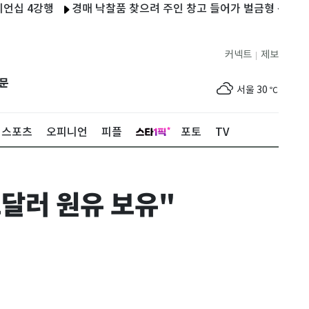
4강행
경매 낙찰품 찾으려 주인 창고 들어가 벌금형 선고 50대…2
커넥트
제보
|
제주
30
℃
문
서울
30
℃
부산
30
℃
스포츠
오피니언
피플
포토
TV
대구
30
℃
인천
32
℃
조달러 원유 보유"
광주
31
℃
대전
30
℃
울산
30
℃
강릉
26
℃
제주
30
℃