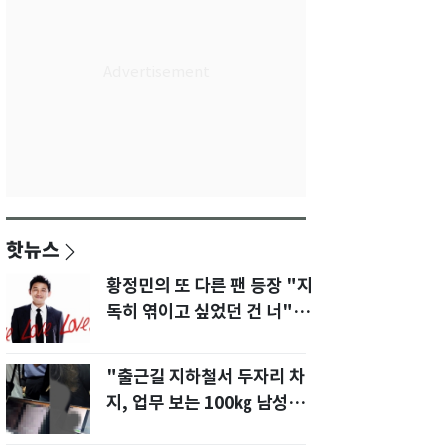
핫뉴스
황정민의 또 다른 팬 등장 "지
독히 엮이고 싶었던 건 너" 폭
로녀 직격
"출근길 지하철서 두자리 차
지, 업무 보는 100㎏ 남성…
부딪히면 신경질"