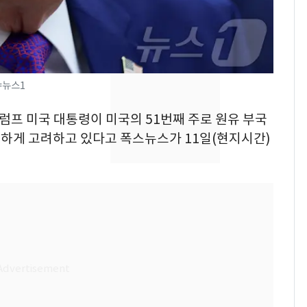
수사관 경력 합산 추
진…법무사·집행관 '혜
택' 유지
"캐리비안 베이 여자 탈
8
의실에 남자가 있어
요"…경찰 수사
터=뉴스1
전남광주 화정역 인근서
9
트럼프 미국 대통령이 미국의 51번째 주로 원유 부국
교통사고로 40대 심정
하게 고려하고 있다고 폭스뉴스가 11일(현지시간)
지…6명 부상
'심판 성접대'가 끝 아니
10
었다…축구협회장 출장
에 부인 3회 동반 '펑펑'