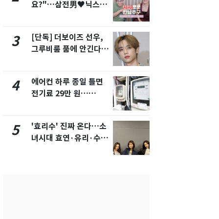
요?"…삼전男♥닉스女
수사관 경력
3:3 단체소개팅 예능 화
진…법무사·
제
택' 유지
[단독] 더보이즈 선우,
"캐리비안 
3
8
그루비룸 품에 안긴다…
의실에 남자
앳에어리어와 전속계약
요"…경찰 
에어컨 하루 종일 틀면
전남광주 화
4
9
전기료 29만 원…
교통사고로 
450kWh 넘으면 '요금
지…6명 부
폭탄'
'효리수' 진짜 온다…소
'심판 성접대
5
10
녀시대 효연·유리·수영
었다…축구
유닛 출격 [N이슈]
에 부인 3회 