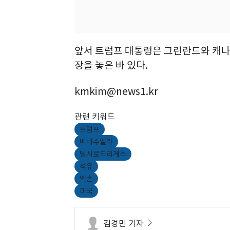
앞서 트럼프 대통령은 그린란드와 캐나
장을 놓은 바 있다.
kmkim@news1.kr
관련 키워드
트럼프
베네수엘라
델시로드리게스
석유
엑손
미국
김경민 기자