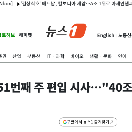
'김상식호' 베트남, 캄보디아 제압…A조 1위로 아세안챔피언십 
립토허브
해피펫
English
노동신
|
|
증권
산업
부동산
ITㆍ과학
바이오
생활ㆍ문화
연예
51번째 주 편입 시사…"40
구글에서 뉴스1 즐겨찾기