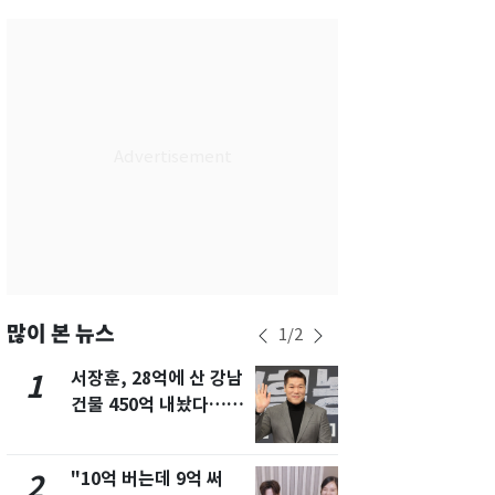
서울
30
℃
부산
30
℃
대구
30
℃
인천
32
℃
광주
31
℃
대전
30
℃
울산
30
℃
강릉
26
℃
많이 본 뉴스
1
/
2
제주
30
℃
서장훈, 28억에 산 강남
13호 태풍 '
1
6
건물 450억 내놨다…세
키나와·가고
후 차익 280억 '잭팟'
근…26만명
"10억 버는데 9억 써
[단독]중수
2
7