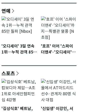
연예
'오디세이' 3일 연속
'호프' 이어 '스파이
1위…누적 관객 85만
더맨4'·'오디세이'까
돌파 [Nbox]
지…특별관 열풍 [N
초점]
스포츠
'김상식호' 베트남,
'신입생' 이강인, 서