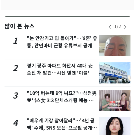
많이 본 뉴스
1
/
2
"눈 안감기고 입 돌아가"…'8혼' 유
1
퉁, 안면마비 근황 유튜브서 공개
경기 광주 아파트 화단서 40대 女
2
숨진 채 발견…시신 옆엔 '이불'
"10억 버는데 9억 써요?"…삼전男
3
♥닉스女 3:3 단체소개팅 예능 화
제
"배우계 기강 잡아달라"…'4년 공
4
백' 수애, SNS 오픈·프로필 공개