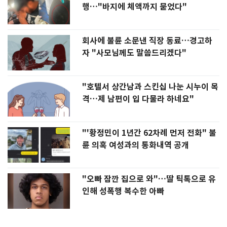
행…"바지에 체액까지 묻었다"
회사에 불륜 소문낸 직장 동료…경고하
자 "사모님께도 말씀드리겠다"
"호텔서 상간남과 스킨십 나눈 시누이 목
격…제 남편이 입 다물라 하네요"
"'황정민이 1년간 62차례 먼저 전화" 불
륜 의혹 여성과의 통화내역 공개
"오빠 잠깐 집으로 와"…딸 틱톡으로 유
인해 성폭행 복수한 아빠