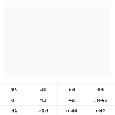
정치
사회
경제
국제
전국
외교
북한
금융·증권
산업
부동산
IT·과학
바이오