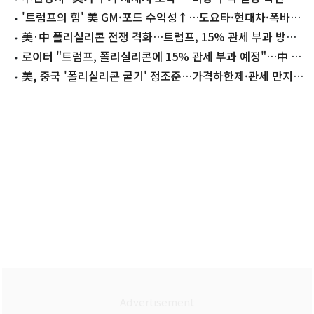
제한적
'트럼프의 힘' 美 GM·포드 수익성↑…도요타·현대차·폭바
'후퇴'
美·中 폴리실리콘 전쟁 격화…트럼프, 15% 관세 부과 방침
(종합)
로이터 "트럼프, 폴리실리콘에 15% 관세 부과 예정"…中 견
제용
美, 중국 '폴리실리콘 굴기' 정조준…가격하한제·관세 만지
작