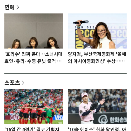
연예
'효리수' 진짜 온다…소녀시대
양자경, 부산국제영화제 '올해
효연·유리·수영 유닛 출격 [N
의 아시아영화인상' 수상…15
이슈]
년만에 부산 온다
스포츠
'16일 간 4경기' 결코 가볍지
'10승 에이스' 한화 왕옌청, 아