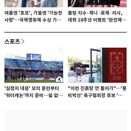
여름엔 '호프', 가을엔 '가능한
블핑 지수·제니·로제·리사,
사랑'…국제영화제 수상 기대
데뷔 10주년 이벤트 '완전체'
감 [N이슈]
참석 확정…기대감 UP
스포츠
'심정지 대응' 모의 훈련부터
"이런 진흙탕 안 들어가"…'풍
'워터캐논'까지 준비…쉼 없는
비박산' 축구협회장 후보 '실
K리그
종'