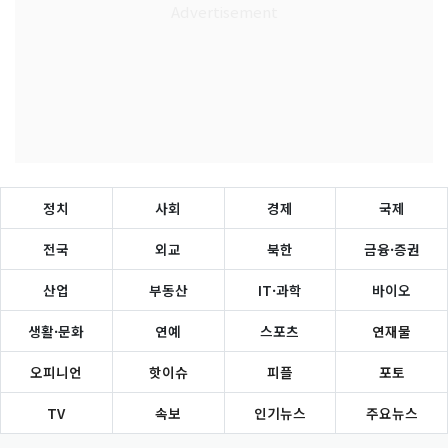
정치
사회
경제
국제
전국
외교
북한
금융·증권
산업
부동산
IT·과학
바이오
생활·문화
연예
스포츠
연재물
오피니언
핫이슈
피플
포토
TV
속보
인기뉴스
주요뉴스