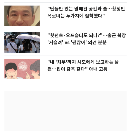
"단둘만 있는 밀폐된 공간과 술…황정민
폭로녀는 두가지에 집착했다"
"핫팬츠·오프숄더도 되나?"…출근 복장
'거슬려' vs '괜찮아' 의견 분분
"내 '치부'까지 시모에게 보고하는 남
편…집이 감옥 같다" 아내 고통