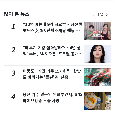
많이 본 뉴스
1
/
2
"10억 버는데 9억 써요?"…삼전男
1
♥닉스女 3:3 단체소개팅 예능 화
제
"배우계 기강 잡아달라"…'4년 공
2
백' 수애, SNS 오픈·프로필 공개
화제
태풍도 "거긴 너무 뜨거워"…한반
3
도 비켜가는 '돌핀'과 '찬홈'
용산 거주 일본인 인플루언서, SNS
4
라이브방송 도중 사망