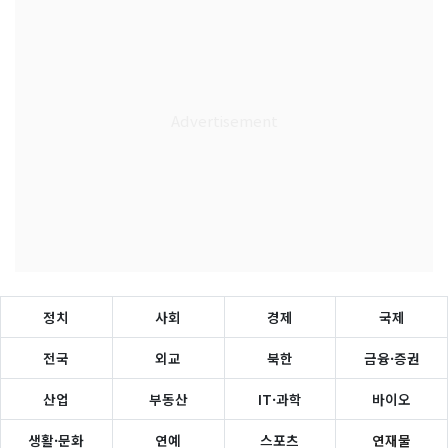
정치
사회
경제
국제
전국
외교
북한
금융·증권
산업
부동산
IT·과학
바이오
생활·문화
연예
스포츠
연재물