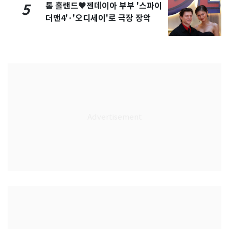
톰 홀랜드♥젠데이아 부부 '스파이
5
더맨4'·'오디세이'로 극장 장악