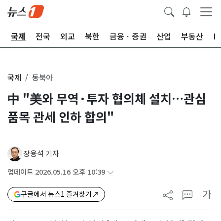
제
국제
전국
외교
북한
금융ㆍ증권
산업
부동산
I
국제
동북아
中 "美와 무역·투자 협의체 설치…관심
품목 관세 인하 합의"
장용석 기자
업데이트 2026.05.16 오후 10:39
가
구글에서 뉴스1 즐겨찾기