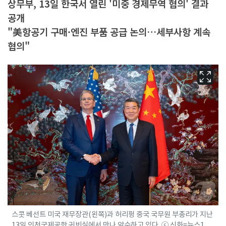
상무부, 13일 한국서 열린 '미중 경제무역 협의' 결과
공개
"美항공기 구매·엔진 부품 공급 논의…세부사항 계속
협의"
스콧 베선트 미국 재무장관(왼쪽)과 허리펑 중국 국무원 부총리가 지난
13일 인천국제공항 귀빈실에서 만나 악수하고 있다. ⓒ 신화=뉴스1