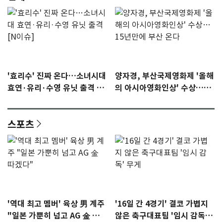
'효리수' 진짜 온다…소녀시대
양자경, 부산국제영화제 '올해
효연·유리·수영 유닛 출격 [N
의 아시아영화인상' 수상…15
이슈]
년만에 부산 온다
스포츠
'역대 최고 멤버' 육상 男 계주
'16일 간 4경기' 결코 가볍지
"일본 가뿐히 넘고 AG 金 따겠
않은 축구대표팀 '임시 감독'