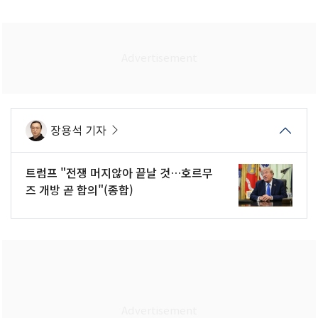
장용석 기자
트럼프 "전쟁 머지않아 끝날 것…호르무
즈 개방 곧 합의"(종합)