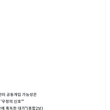
…한미 공동개입 가능성은
'우정의 신호'"
에 혹독한 대가"(종합2보)