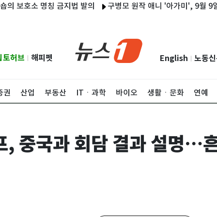
보호소 명칭 금지법 발의
구병모 원작 애니 '아가미', 9월 9일 
립토허브
해피펫
English
노동신
|
|
증권
산업
부동산
ITㆍ과학
바이오
생활ㆍ문화
연예
, 중국과 회담 결과 설명…