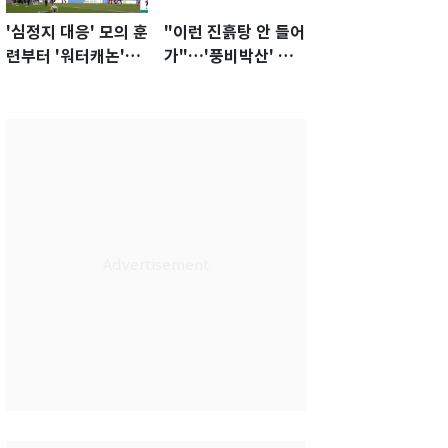
'심정지 대응' 모의 훈
"이런 진흙탕 안 들어
련부터 '워터캐논'까
가"…'풍비박산' 축
지 준비…쉼 없는 K
구협회장 후보 '실종'
리그