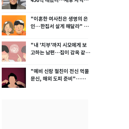
450억 내놨다…세후 차익
280억 '잭팟'
"이혼한 여사친은 생명의 은
인…한집서 살게 해달라" 남
편 요구에 '절망'
"내 '치부'까지 시모에게 보
고하는 남편…집이 감옥 같
다" 아내 고통
"예비 신랑 절친이 전신 먹물
문신, 해외 도피 준비"…예비
신부 '혼란'