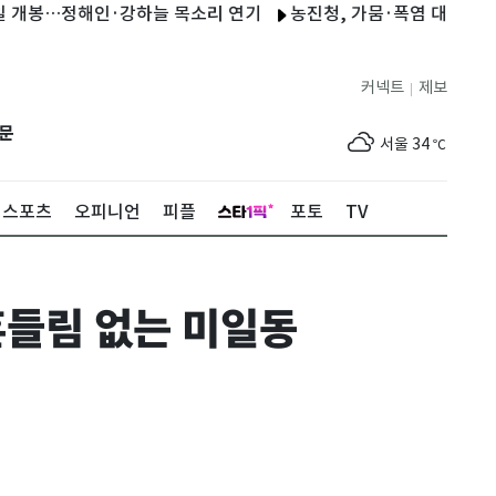
개봉…정해인·강하늘 목소리 연기
농진청, 가뭄·폭염 대응 현장 지
커넥트
제보
|
제주
30
℃
문
서울
34
℃
부산
31
℃
스포츠
오피니언
피플
포토
TV
대구
34
℃
인천
34
℃
흔들림 없는 미일동
광주
35
℃
대전
35
℃
울산
31
℃
강릉
29
℃
제주
30
℃