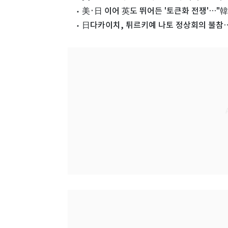
美·日 이어 英도 뛰어든 '토큰화 전쟁'…"韓
日다카이치, 튀르키예 나토 정상회의 불참…