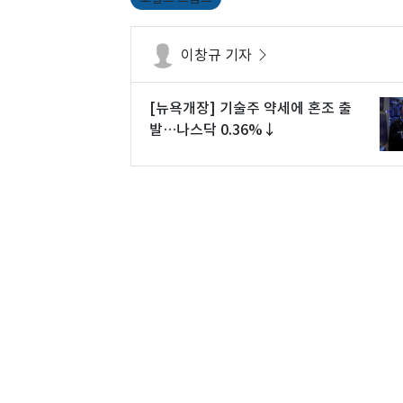
이창규 기자
[뉴욕개장] 기술주 약세에 혼조 출
발…나스닥 0.36%↓