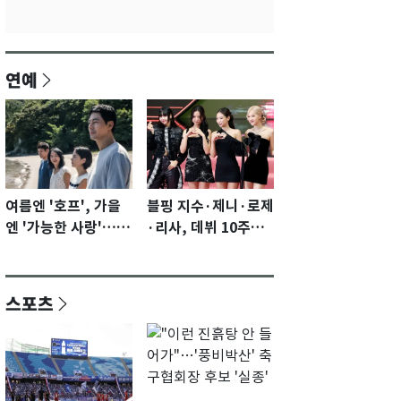
연예
여름엔 '호프', 가을
블핑 지수·제니·로제
엔 '가능한 사랑'…국
·리사, 데뷔 10주년
제영화제 수상 기대
이벤트 '완전체' 참석
감 [N이슈]
확정…기대감 UP
스포츠