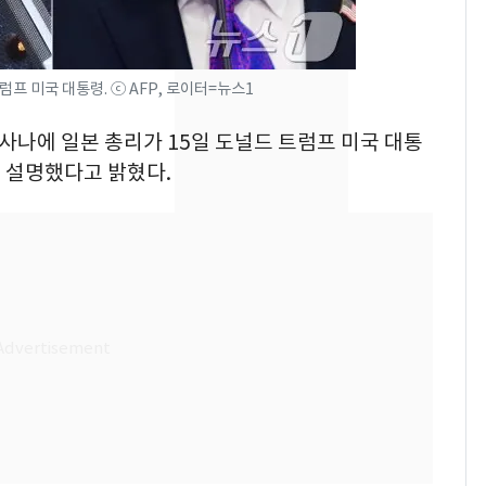
"캐리비안 베이 여자 탈
7
의실에 남자가 있어
요"…경찰 수사
프 미국 대통령. ⓒ AFP, 로이터=뉴스1
전남광주 화정역 인근서
8
 사나에 일본 총리가 15일 도널드 트럼프 미국 대통
교통사고로 40대 심정
 설명했다고 밝혔다.
지…6명 부상
축구협회, 외국인 심판
9
들 10여명 대상 '성 접
대' 의혹…월드컵·올림
픽 예선 등
美 상원 클래리티법 처
10
리 난항…민주당 "윤리
·AML 보완 우선"