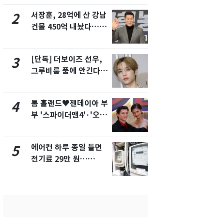
제
서장훈, 28억에 산 강남
"캐리비안 
2
7
건물 450억 내놨다…세
의실에 남자
후 차익 280억 '잭팟'
요"…경찰 
[단독] 더보이즈 선우,
전남광주 화
3
8
그루비룸 품에 안긴다…
교통사고로 
앳에어리어와 전속계약
지…6명 부
톰 홀랜드♥젠데이아 부
축구협회, 
4
9
부 '스파이더맨4'·'오디
들 10여명 대
세이'로 극장 장악
대' 의혹…
픽 예선 등
에어컨 하루 종일 틀면
美 상원 클
5
10
전기료 29만 원…
리 난항…민
450kWh 넘으면 '요금
·AML 보완
폭탄'