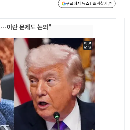
구글에서 뉴스1 즐겨찾기
로…이란 문제도 논의"
13호 태풍 '돌핀' 日오
6
키나와·가고시마현 접
근…26만명 대피령