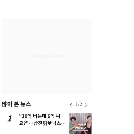
서울
34
℃
부산
31
℃
대구
34
℃
인천
34
℃
광주
35
℃
대전
35
℃
울산
31
℃
강릉
29
℃
제주
30
℃
많이 본 뉴스
1
/
2
"10억 버는데 9억 써
13호 태풍 '
1
6
요?"…삼전男♥닉스女
키나와·가고
3:3 단체소개팅 예능 화
근…26만명