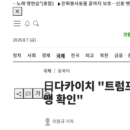
닮아…노래 맹연습"(종합)
은퇴봉사동물 끝까지 보호…신종 펫숍의 
크
2026.8.7 (금)
국제
정치
사회
경제
전국
외교
북한
금융ㆍ
국제
동북아
日다카이치 "트럼프
가
맹 확인"
이창규 기자