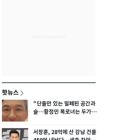
핫뉴스
"단둘만 있는 밀폐된 공간과
술…황정민 폭로녀는 두가지
에 집착했다"
서장훈, 28억에 산 강남 건물