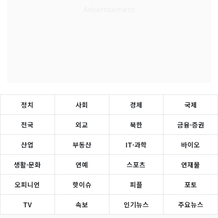
정치
사회
경제
국제
전국
외교
북한
금융·증권
산업
부동산
IT·과학
바이오
생활·문화
연예
스포츠
연재물
오피니언
핫이슈
피플
포토
TV
속보
인기뉴스
주요뉴스