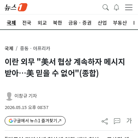
제
국제
전국
외교
북한
금융ㆍ증권
산업
부동산
I
국제
중동ㆍ아프리카
이란 외무 "美서 협상 계속하자 메시지
받아…美 믿을 수 없어"(종합)
이창규 기자
2026.05.15 오후 08:57
가
구글에서 뉴스1 즐겨찾기