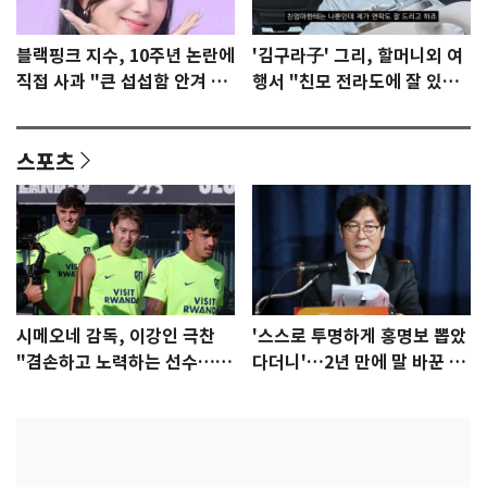
블랙핑크 지수, 10주년 논란에
'김구라子' 그리, 할머니외 여
직접 사과 "큰 섭섭함 안겨 미
행서 "친모 전라도에 잘 있
안"
어"…유튜브서 언급
스포츠
시메오네 감독, 이강인 극찬
'스스로 투명하게 홍명보 뽑았
"겸손하고 노력하는 선수…좋
다더니'…2년 만에 말 바꾼 이
은 첫인상"
임생