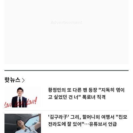
핫뉴스
황정민의 또 다른 팬 등장 "지독히 엮이
고 싶었던 건 너" 폭로녀 직격
'김구라子' 그리, 할머니외 여행서 "친모
전라도에 잘 있어"…유튜브서 언급