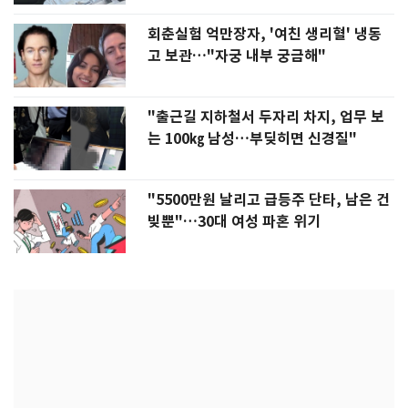
회춘실험 억만장자, '여친 생리혈' 냉동
고 보관…"자궁 내부 궁금해"
"출근길 지하철서 두자리 차지, 업무 보
는 100㎏ 남성…부딪히면 신경질"
"5500만원 날리고 급등주 단타, 남은 건
빚뿐"…30대 여성 파혼 위기