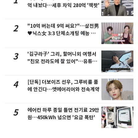
1
억 내놨다…세후 차익 280억 '잭팟'
"10억 버는데 9억 써요?"…삼전男
2
♥닉스女 3:3 단체소개팅 예능 화
제
'김구라子' 그리, 할머니외 여행서
3
"친모 전라도에 잘 있어"…유튜브
서 언급
[단독] 더보이즈 선우, 그루비룸 품
4
에 안긴다…앳에어리어와 전속계약
에어컨 하루 종일 틀면 전기료 29만
5
원…450kWh 넘으면 '요금 폭탄'