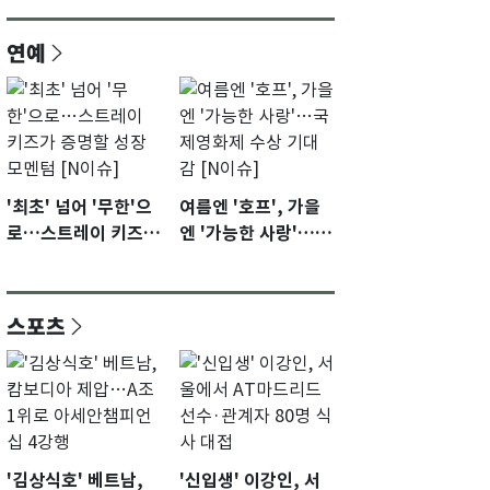
연예
'최초' 넘어 '무한'으
여름엔 '호프', 가을
로…스트레이 키즈가
엔 '가능한 사랑'…국
증명할 성장 모멘텀
제영화제 수상 기대
[N이슈]
감 [N이슈]
스포츠
'김상식호' 베트남,
'신입생' 이강인, 서