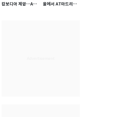
캄보디아 제압…A조
울에서 AT마드리드
1위로 아세안챔피언
선수·관계자 80명 식
십 4강행
사 대접