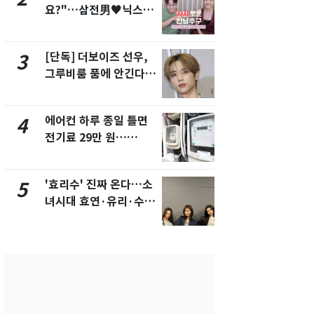
요?"…삼전男♥닉스女
수사관 경력
3:3 단체소개팅 예능 화
진…법무사·
제
택' 유지
[단독] 더보이즈 선우,
"캐리비안 
3
8
그루비룸 품에 안긴다…
의실에 남자
앳에어리어와 전속계약
요"…경찰 
에어컨 하루 종일 틀면
전남광주 화
4
9
전기료 29만 원…
교통사고로 
450kWh 넘으면 '요금
지…6명 부
폭탄'
'효리수' 진짜 온다…소
'심판 성접대
5
10
녀시대 효연·유리·수영
었다…축구
유닛 출격 [N이슈]
에 부인 3회 