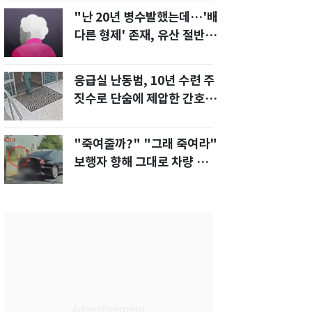
"난 20년 병수발했는데…'배
다른 형제' 존재, 유산 절반 가
져가나"
응급실 난동범, 10년 수련 주
짓수로 단숨에 제압한 간호사
화제[영상]
"죽여줄까?" "그래 죽여라"
보행자 향해 그대로 차량 돌진
한 운전자[영상]