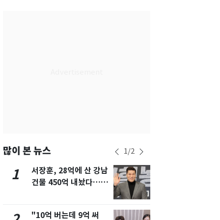
서울
30
℃
부산
30
℃
대구
30
℃
인천
32
℃
광주
31
℃
대전
30
℃
울산
30
℃
강릉
26
℃
많이 본 뉴스
1
/
2
제주
30
℃
서장훈, 28억에 산 강남
13호 태풍 '
1
6
건물 450억 내놨다…세
키나와·가고
후 차익 280억 '잭팟'
근…26만명
"10억 버는데 9억 써
[단독]중수
2
7