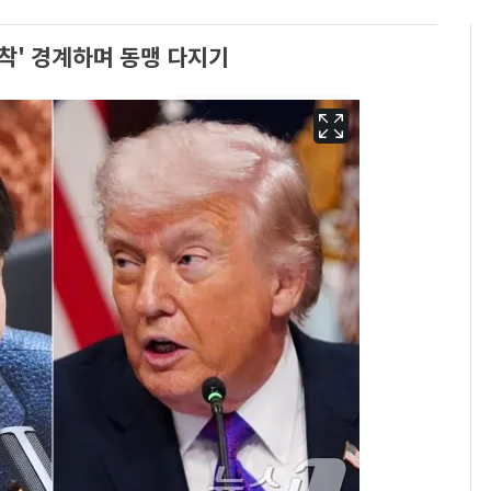
밀착' 경계하며 동맹 다지기
13호 태풍 '돌핀' 日오
6
키나와·가고시마현 접
근…26만명 대피령
[단독]중수청 가는 검찰
7