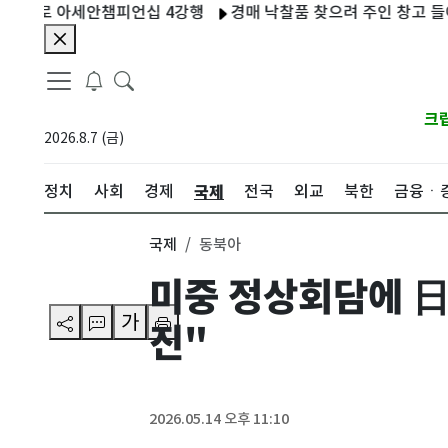
로 아세안챔피언십 4강행
경매 낙찰품 찾으려 주인 창고 들어가 벌
크
2026.8.7 (금)
국제
정치
사회
경제
전국
외교
북한
금융ㆍ
국제
동북아
미중 정상회담에 日
가
진"
2026.05.14 오후 11:10