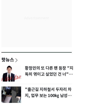
핫뉴스
황정민의 또 다른 팬 등장 "지
독히 엮이고 싶었던 건 너" 폭
로녀 직격
"출근길 지하철서 두자리 차
지, 업무 보는 100㎏ 남성…
부딪히면 신경질"