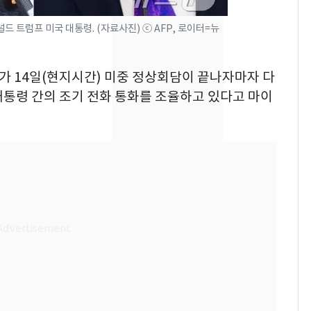
수사관 경력 합산 추
진…법무사·집행관 '혜
드 트럼프 미국 대통령. (자료사진) ⓒ AFP, 로이터=뉴
택' 유지
"캐리비안 베이 여자 탈
8
의실에 남자가 있어
부가 14일(현지시간) 미중 정상회담이 끝나자마자 다
요"…경찰 수사
대통령 간의 조기 전화 통화를 조율하고 있다고 마이
전남광주 화정역 인근서
9
교통사고로 40대 심정
지…6명 부상
'심판 성접대'가 끝 아니
10
었다…축구협회장 출장
에 부인 3회 동반 '펑펑'