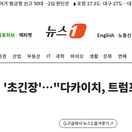
금형 선고 50대…2심 판단은
포항 27.3도·대구 27도…대구·경
립토허브
해피펫
English
노동신
|
|
증권
산업
부동산
ITㆍ과학
바이오
생활ㆍ문화
연예
 '초긴장'…"다카이치, 트럼
구글에서 뉴스1 즐겨찾기