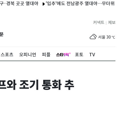
북 곳곳 열대야
'입추'에도 전남광주 열대야…무더위 지속
대전 
커넥트
제보
|
제주
30
℃
문
서울
30
℃
부산
30
℃
스포츠
오피니언
피플
포토
TV
대구
30
℃
인천
32
℃
프와 조기 통화 추
광주
31
℃
대전
30
℃
울산
30
℃
강릉
26
℃
제주
30
℃