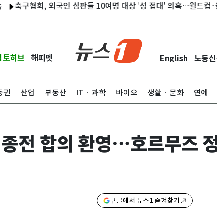
구협회, 외국인 심판들 10여명 대상 '성 접대' 의혹…월드컵·올림픽 
립토허브
해피펫
English
노동신
|
|
증권
산업
부동산
ITㆍ과학
바이오
생활ㆍ문화
연예
 종전 합의 환영…호르무즈 
구글에서 뉴스1 즐겨찾기