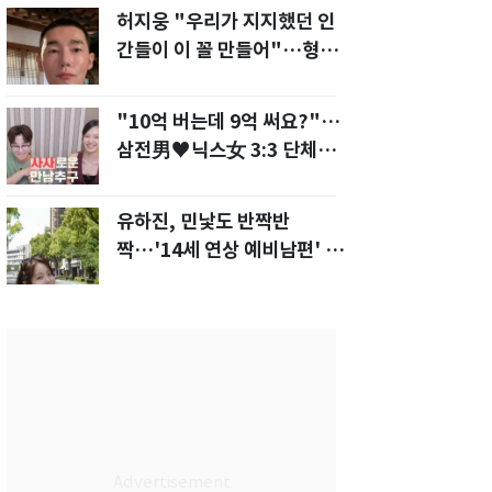
허지웅 "우리가 지지했던 인
간들이 이 꼴 만들어"…형소
법 개정안에 발끈
"10억 버는데 9억 써요?"…
삼전男♥닉스女 3:3 단체소
개팅 예능 화제
유하진, 민낯도 반짝반
짝…'14세 연상 예비남편' 강
균성이 반한 청순 미모