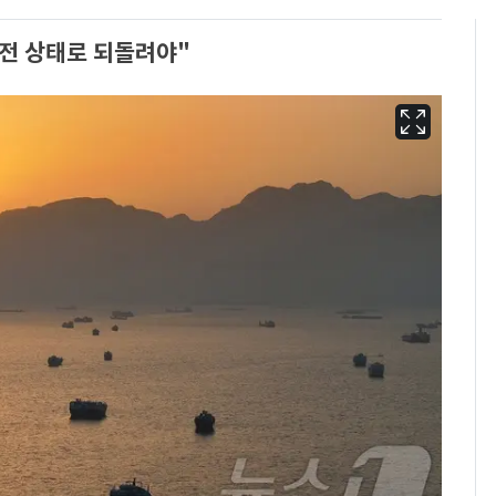
이전 상태로 되돌려야"
삼성전자·SK하이닉스
6
"주주 환원 의미 있게
확대할 것" 약속
펄펄 끓는 서울, 40도
7