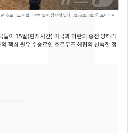
돌파하나…한낮 39도
폭염[오늘날씨]
 호르무즈 해협에 선박들이 정박해 있다. 2026.05.30. ⓒ 로이터=
SK하이닉스 또 프리마
8
켓 하한가…달랑 11주
프국들이 15일(현지시간) 미국과 이란의 종전 양해각
에 시초가 소동
동의 핵심 원유 수송로인 호르무즈 해협의 신속한 정
[단독]"이번 역은 신논
9
현, 토스역입니다"…서
울 지하철에 토스 이름
새겼다
"캐리비안 베이 여자 탈
10
의실에 남자가 있어
요"…경찰 수사