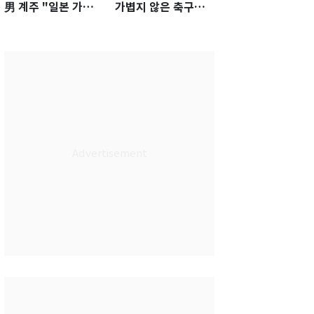
男 계주 "일본 가뿐히
가볍지 않은 축구대
넘고 AG 金 따겠다"
표팀 '임시 감독' 무게