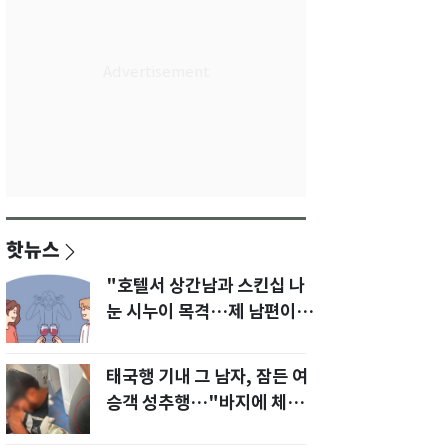
핫뉴스
"호텔서 상간남과 스킨십 나
눈 시누이 목격…제 남편이
입 다물라 하네요"
태국행 기내 그 남자, 잠든 여
승객 성추행…"바지에 체액
까지 묻었다"