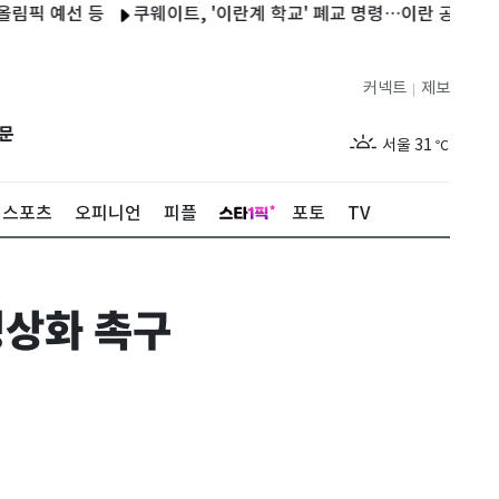
예선 등
쿠웨이트, '이란계 학교' 폐교 명령…이란 공습 대응
부
커넥트
제보
|
제주
28
℃
문
서울
31
℃
부산
28
℃
스포츠
오피니언
피플
포토
TV
대구
30
℃
인천
30
℃
정상화 촉구
광주
28
℃
대전
31
℃
울산
27
℃
강릉
25
℃
제주
28
℃