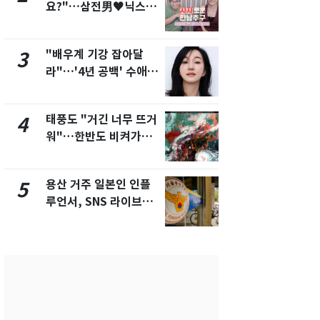
요?"…삼전男♥닉스女
돌파하나…한
3:3 단체소개팅 예능 화
폭염[오늘날
제
"배우계 기강 잡아달
SK하이닉스
3
8
라"…'4년 공백' 수애,
켓 하한가…
SNS 오픈·프로필 공개
에 시초가 
화제
태풍도 "거긴 너무 뜨거
[단독]"이번
4
9
워"…한반도 비켜가는
현, 토스역
'돌핀'과 '찬홈'
울 지하철에
새겼다
용산 거주 일본인 인플
"캐리비안 
5
10
루언서, SNS 라이브방
의실에 남자
송 도중 사망
요"…경찰 