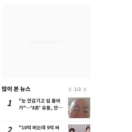
서울
31
℃
부산
28
℃
대구
30
℃
인천
30
℃
광주
28
℃
대전
31
℃
울산
27
℃
강릉
25
℃
많이 본 뉴스
1
/
2
제주
28
℃
"눈 안감기고 입 돌아
삼성전자·S
1
6
가"…'8혼' 유퉁, 안면
"주주 환원 
마비 근황 유튜브서 공
확대할 것" 
개
"10억 버는데 9억 써
펄펄 끓는 서
2
7