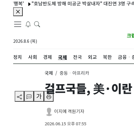
행복'
"호남반도체 방해 미공군 박살내자" 대진연 3명 구속
축
크
2026.8.6 (목)
국제
정치
사회
경제
전국
외교
북한
금융ㆍ
국제
중동ㆍ아프리카
걸프국들, 美·이란
가
이지예 객원기자
2026.06.15 오후 07:55