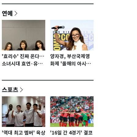
연예
'효리수' 진짜 온다…
양자경, 부산국제영
소녀시대 효연·유리·
화제 '올해의 아시아
수영 유닛 출격 [N이
영화인상' 수상…15
슈]
년만에 부산 온다
스포츠
'역대 최고 멤버' 육상
'16일 간 4경기' 결코