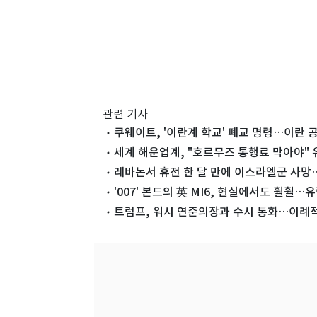
관련 기사
쿠웨이트, '이란계 학교' 폐교 명령…이란 
세계 해운업계, "호르무즈 통행료 막아야" 
레바논서 휴전 한 달 만에 이스라엘군 사망
'007' 본드의 英 MI6, 현실에서도 훨훨
트럼프, 워시 연준의장과 수시 통화…이례적