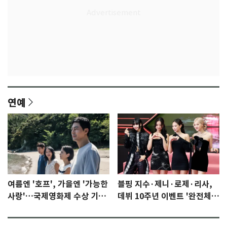
연예
여름엔 '호프', 가을엔 '가능한
블핑 지수·제니·로제·리사,
사랑'…국제영화제 수상 기대
데뷔 10주년 이벤트 '완전체'
감 [N이슈]
참석 확정…기대감 UP