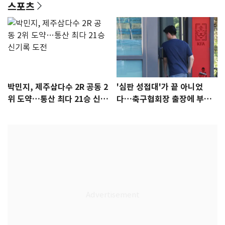
스포츠
박민지, 제주삼다수 2R 공동 2
'심판 성접대'가 끝 아니었
위 도약…통산 최다 21승 신기
다…축구협회장 출장에 부인
록 도전
3회 동반 '펑펑'