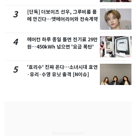
[단독] 더보이즈 선우, 그루비룸 품
3
에 안긴다…앳에어리어와 전속계약
에어컨 하루 종일 틀면 전기료 29만
4
원…450kWh 넘으면 '요금 폭탄'
'효리수' 진짜 온다…소녀시대 효연
5
·유리·수영 유닛 출격 [N이슈]