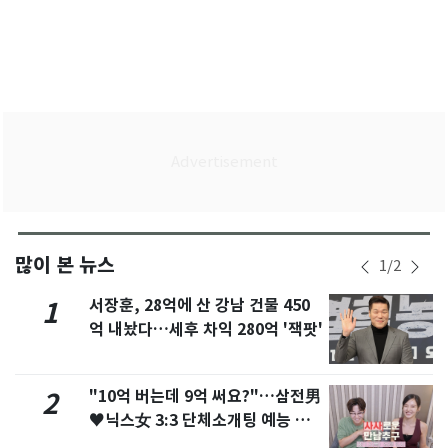
많이 본 뉴스
1
/
2
서장훈, 28억에 산 강남 건물 450
1
억 내놨다…세후 차익 280억 '잭팟'
"10억 버는데 9억 써요?"…삼전男
2
♥닉스女 3:3 단체소개팅 예능 화
제