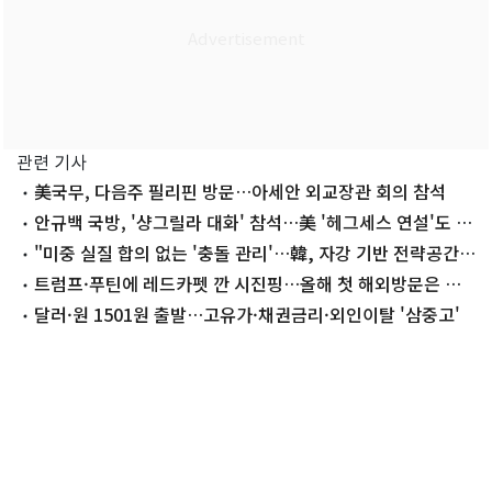
관련 기사
美국무, 다음주 필리핀 방문…아세안 외교장관 회의 참석
안규백 국방, '샹그릴라 대화' 참석…美 '헤그세스 연설'도 주
목
"미중 실질 합의 없는 '충돌 관리'…韓, 자강 기반 전략공간
확대 과제"
트럼프·푸틴에 레드카펫 깐 시진핑…올해 첫 해외방문은 북
한?
달러·원 1501원 출발…고유가·채권금리·외인이탈 '삼중고'