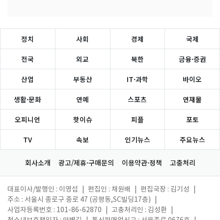
정치
사회
경제
국제
전국
외교
북한
금융·증권
산업
부동산
IT·과학
바이오
생활·문화
연예
스포츠
연재물
오피니언
핫이슈
피플
포토
TV
속보
인기뉴스
주요뉴스
회사소개
광고/제휴·구매문의
이용약관·정책
고충처리
대표이사/발행인 : 이영섭
|
편집인 : 채원배
|
편집국장 : 김기성
|
주소 : 서울시 종로구 종로 47 (공평동,SC빌딩17층)
|
사업자등록번호 : 101-86-62870
|
고충처리인 : 김성환
|
청소년보호책임자 : 안병길
|
통신판매업신고 : 서울종로 0676호
|