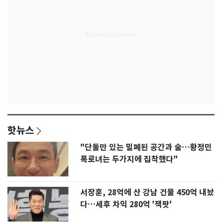
핫뉴스
"단둘만 있는 밀폐된 공간과 술…황정민
폭로녀는 두가지에 집착했다"
서장훈, 28억에 산 강남 건물 450억 내놨
다…세후 차익 280억 '잭팟'