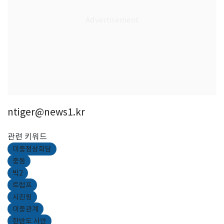
ntiger@news1.kr
관련 키워드
미중정상회담
중동
빅2
트럼프
시진핑
미중관계
한반도 사안