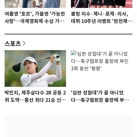
여름엔 '호프', 가을엔 '가능한
블핑 지수·제니·로제·리사,
사랑'…국제영화제 수상 기대
데뷔 10주년 이벤트 '완전체'
감 [N이슈]
참석 확정…기대감 UP
스포츠
박민지, 제주삼다수 2R 공동 2
'심판 성접대'가 끝 아니었
위 도약…통산 최다 21승 신기
다…축구협회장 출장에 부인
록 도전
3회 동반 '펑펑'