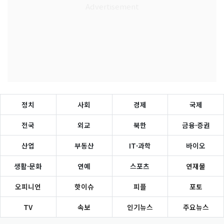
정치
사회
경제
국제
전국
외교
북한
금융·증권
산업
부동산
IT·과학
바이오
생활·문화
연예
스포츠
연재물
오피니언
핫이슈
피플
포토
TV
속보
인기뉴스
주요뉴스