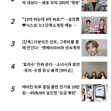
억 내놨다…세후 차익 280억 '잭팟'
"10억 버는데 9억 써요?"…삼전男
2
♥닉스女 3:3 단체소개팅 예능 화
제
[단독] 더보이즈 선우, 그루비룸 품
3
에 안긴다…앳에어리어와 전속계약
'효리수' 진짜 온다…소녀시대 효연
4
·유리·수영 유닛 출격 [N이슈]
에어컨 하루 종일 틀면 전기료 29만
5
원…450kWh 넘으면 '요금 폭탄'