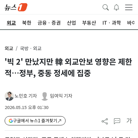
국
외교
북한
금융ㆍ증권
산업
부동산
ITㆍ과학
바이
외교
국방ㆍ외교
'빅 2' 만났지만 韓 외교안보 영향은 제한
적…정부, 중동 정세에 집중
노민호 기자
임여익 기자
2026.05.15 오후 01:30
가
구글에서 뉴스1 즐겨찾기