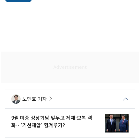
노민호 기자
9월 미중 정상회담 앞두고 제재·보복 격
화…'기선제압' 힘겨루기?