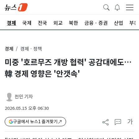
회
경제
국제
전국
외교
북한
금융ㆍ증권
산업
부동
경제
경제ㆍ정책
미중 '호르무즈 개방 협력' 공감대에도…
韓 경제 영향은 '안갯속'
전민 기자
2026.05.15 오후 06:30
가
구글에서 뉴스1 즐겨찾기