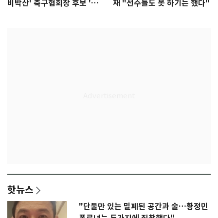
비박산' 축구협회장 후보 '실
재 "선수들도 못 하기는 했다"
종'
핫뉴스
"단둘만 있는 밀폐된 공간과 술…황정민