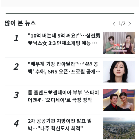
많이 본 뉴스
1
/
2
"10억 버는데 9억 써요?"…삼전男
1
♥닉스女 3:3 단체소개팅 예능 화
제
"배우계 기강 잡아달라"…'4년 공
2
백' 수애, SNS 오픈·프로필 공개
화제
톰 홀랜드♥젠데이아 부부 '스파이
3
더맨4'·'오디세이'로 극장 장악
2차 공공기관 지방이전 발표 임
4
박…"나주 혁신도시 최적"