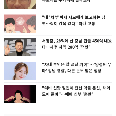
폭로녀는 두가지에 집착했다"
"내 '치부'까지 시모에게 보고하는 남
편…집이 감옥 같다" 아내 고통
서장훈, 28억에 산 강남 건물 450억 내놨
다…세후 차익 280억 '잭팟'
"자네 부인은 잘 끝날 거야"…'양정원 무
마' 강남 경찰, 다른 돈도 받은 정황
"예비 신랑 절친이 전신 먹물 문신, 해외
도피 준비"…예비 신부 '혼란'