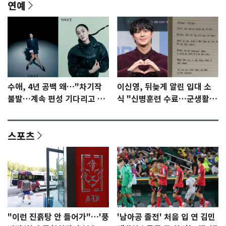
연예
수애, 4년 공백 왜…"차기작
이신영, 뒤늦게 알린 입대 소
불발…계속 편성 기다리고 있
식 "신병훈련 수료…군생활
다"
집중"
스포츠
"이런 진흙탕 안 들어가"…'풍
'남아공 졸전' 처음 입 연 김민