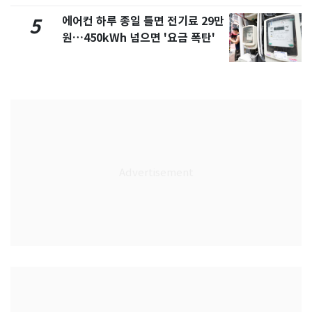
에어컨 하루 종일 틀면 전기료 29만
5
원…450kWh 넘으면 '요금 폭탄'