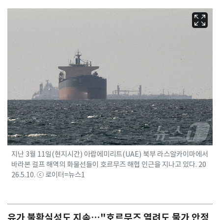
지난 3월 11일(현지시간) 아랍에미리트(UAE) 북부 라스알카이마에서
바라본 걸프 해역의 화물선들이 호르무즈 해협 인근을 지나고 있다. 20
26.5.10. ⓒ 로이터=뉴스1
유가 불확실성도 지속…"호르무즈 열려도 물가 안정