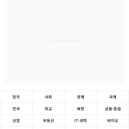
정치
사회
경제
국제
전국
외교
북한
금융·증권
산업
부동산
IT·과학
바이오