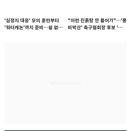
'심정지 대응' 모의 훈련부터
"이런 진흙탕 안 들어가"…'풍
'워터캐논'까지 준비…쉼 없는
비박산' 축구협회장 후보 '실
K리그
종'