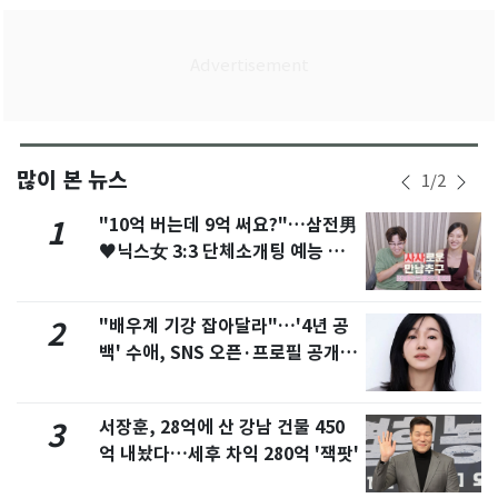
많이 본 뉴스
1
/
2
"10억 버는데 9억 써요?"…삼전男
1
♥닉스女 3:3 단체소개팅 예능 화
제
"배우계 기강 잡아달라"…'4년 공
2
백' 수애, SNS 오픈·프로필 공개
화제
서장훈, 28억에 산 강남 건물 450
3
억 내놨다…세후 차익 280억 '잭팟'