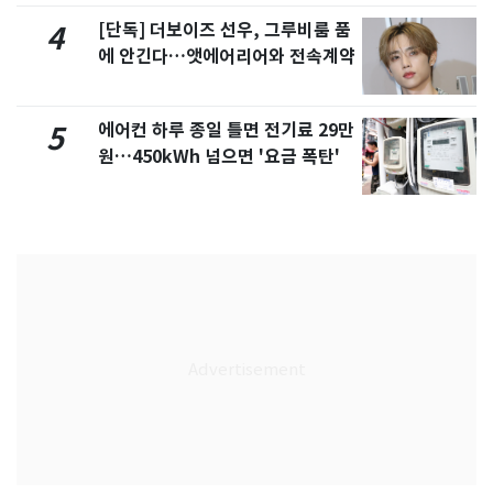
[단독] 더보이즈 선우, 그루비룸 품
4
에 안긴다…앳에어리어와 전속계약
에어컨 하루 종일 틀면 전기료 29만
5
원…450kWh 넘으면 '요금 폭탄'