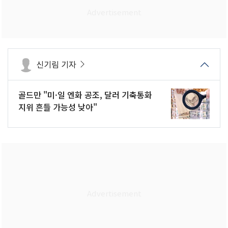
신기림 기자
골드만 "미·일 엔화 공조, 달러 기축통화
지위 흔들 가능성 낮아"