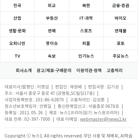
전국
외교
북한
금융·증권
산업
부동산
IT·과학
바이오
생활·문화
연예
스포츠
연재물
오피니언
핫이슈
피플
포토
TV
속보
인기뉴스
주요뉴스
회사소개
광고/제휴·구매문의
이용약관·정책
고충처리
대표이사/발행인 : 이영섭
|
편집인 : 채원배
|
편집국장 : 김기성
|
주소 : 서울시 종로구 종로 47 (공평동,SC빌딩17층)
|
사업자등록번호 : 101-86-62870
|
고충처리인 : 김성환
|
청소년보호책임자 : 안병길
|
통신판매업신고 : 서울종로 0676호
|
등록일 : 2011. 05. 26
|
제호 : 뉴스1코리아(읽기: 뉴스원코리아)
|
대표 전화 : 02-397-7000
|
대표 이메일 :
webmaster@news1.kr
Copyright ⓒ 뉴스1. All rights reserved. 무단 사용 및 재배포, AI학습