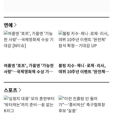
연예
여름엔 '호프', 가을엔 '가능한
블핑 지수·제니·로제·리사,
사랑'…국제영화제 수상 기대
데뷔 10주년 이벤트 '완전체'
감 [N이슈]
참석 확정…기대감 UP
스포츠