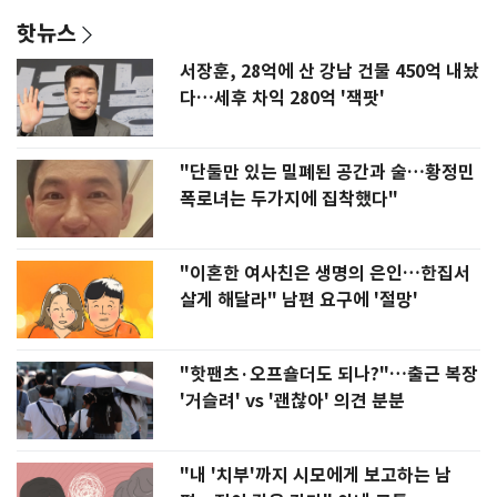
핫뉴스
서장훈, 28억에 산 강남 건물 450억 내놨
다…세후 차익 280억 '잭팟'
"단둘만 있는 밀폐된 공간과 술…황정민
폭로녀는 두가지에 집착했다"
"이혼한 여사친은 생명의 은인…한집서
살게 해달라" 남편 요구에 '절망'
"핫팬츠·오프숄더도 되나?"…출근 복장
'거슬려' vs '괜찮아' 의견 분분
"내 '치부'까지 시모에게 보고하는 남