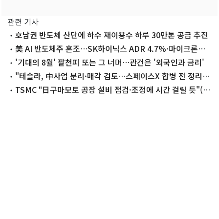
관련 기사
호남권 반도체 산단에 하수 재이용수 하루 30만톤 공급 추진
美 AI 반도체주 혼조…SK하이닉스 ADR 4.7%·마이크론
1.3% 하락
'기대의 8월' 팔천피 또는 그 너머…관건은 '외국인과 금리'
"테슬라, 中사업 분리·매각 검토…스페이스X 합병 전 정리작
업"
TSMC "日구마모토 공장 설비 점검·조정에 시간 걸릴 듯"(종
합)