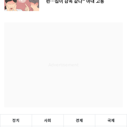
편…집이 감옥 같다" 아내 고통
정치
사회
경제
국제