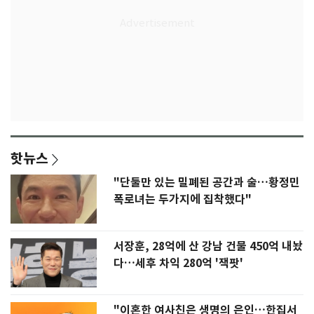
핫뉴스
"단둘만 있는 밀폐된 공간과 술…황정민
폭로녀는 두가지에 집착했다"
서장훈, 28억에 산 강남 건물 450억 내놨
다…세후 차익 280억 '잭팟'
"이혼한 여사친은 생명의 은인…한집서