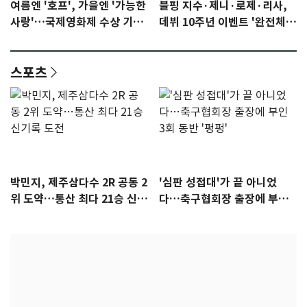
여름엔 '호프', 가을엔 '가능한
블핑 지수·제니·로제·리사,
사랑'…국제영화제 수상 기대
데뷔 10주년 이벤트 '완전체'
감 [N이슈]
참석 확정…기대감 UP
스포츠
박민지, 제주삼다수 2R 공동 2
'심판 성접대'가 끝 아니었
위 도약…통산 최다 21승 신기
다…축구협회장 출장에 부인
록 도전
3회 동반 '펑펑'