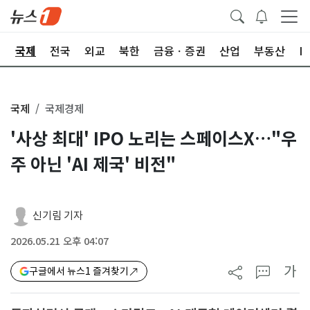
제
국제
전국
외교
북한
금융ㆍ증권
산업
부동산
I
국제
국제경제
'사상 최대' IPO 노리는 스페이스X…"우
주 아닌 'AI 제국' 비전"
신기림 기자
2026.05.21 오후 04:07
가
구글에서 뉴스1 즐겨찾기