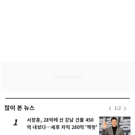
많이 본 뉴스
1
/
2
서장훈, 28억에 산 강남 건물 450
1
억 내놨다…세후 차익 280억 '잭팟'