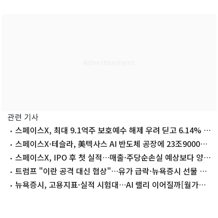
관련 기사
스페이스X, 최대 9.1억주 보호예수 해제 우려 딛고 6.14% 급
등
스페이스X·테슬라, 美텍사스 AI 반도체 공장에 23조9000억
원 투자
스페이스X, IPO 후 첫 실적…매출·주당순손실 예상보다 양
호
트럼프 "이란 공격 대신 협상"…유가 급락·뉴욕증시 선물 상
승
뉴욕증시, 고용지표·실적 시험대…AI 랠리 이어질까[월가프
리뷰]