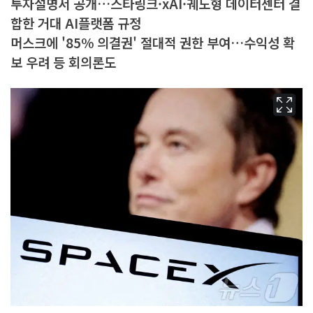
투자설명서 공개…스타링크·xAI·궤도형 데이터센터 결
합한 거대 AI플랫폼 규정
머스크에 '85% 의결권' 절대적 권한 부여…수익성 확
보 우려 등 회의론도