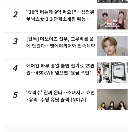
"10억 버는데 9억 써요?"…삼전男
2
♥닉스女 3:3 단체소개팅 예능 화
제
[단독] 더보이즈 선우, 그루비룸 품
3
에 안긴다…앳에어리어와 전속계약
에어컨 하루 종일 틀면 전기료 29만
4
원…450kWh 넘으면 '요금 폭탄'
'효리수' 진짜 온다…소녀시대 효연
5
·유리·수영 유닛 출격 [N이슈]