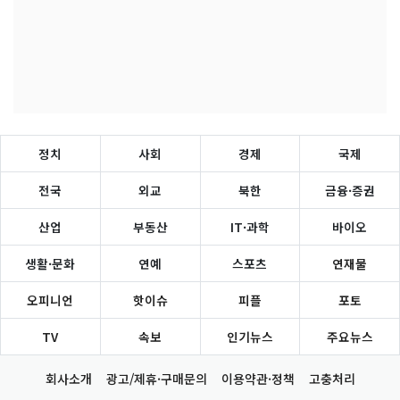
정치
사회
경제
국제
전국
외교
북한
금융·증권
산업
부동산
IT·과학
바이오
생활·문화
연예
스포츠
연재물
오피니언
핫이슈
피플
포토
TV
속보
인기뉴스
주요뉴스
회사소개
광고/제휴·구매문의
이용약관·정책
고충처리