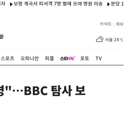
보령 계곡서 피서객 7명 벌에 쏘여 병원 이송
분당 1600세대 아
커넥트
제보
|
제주
25
℃
문
서울
24
℃
부산
26
℃
스포츠
오피니언
피플
포토
TV
대구
27
℃
인천
25
℃
명"…BBC 탐사 보
광주
27
℃
대전
27
℃
울산
25
℃
강릉
18
℃
제주
25
℃