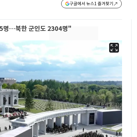
구글에서 뉴스1 즐겨찾기
55명…북한 군인도 2304명"
13호 태풍 '돌핀' 日오
6
키나와·가고시마현 접
근…26만명 대피령