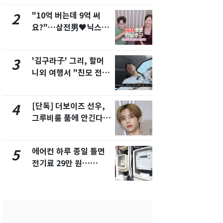
"10억 버는데 9억 써
[단독] 경찰,
2
7
요?"…삼전男♥닉스女
제작사 회장
3:3 단체소개팅 예능 화
시장법 위반
제
'김구라子' 그리, 할머
낮 최고 37
3
8
니외 여행서 "친모 전라
속…전국 곳곳
도에 잘 있어"…유튜브
날씨]
서 언급
[단독] 더보이즈 선우,
[단독]중수
4
9
그루비룸 품에 안긴다…
수사관 경력
앳에어리어와 전속계약
진…법무사·
택' 유지
에어컨 하루 종일 틀면
회춘실험 억만
5
10
전기료 29만 원…
친 생리혈' 냉동고 보
450kWh 넘으면 '요금
관…"자궁 
폭탄'
해"