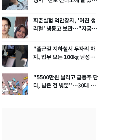
행서 "친모 전라도에 잘 있
어"…유튜브서 언급
회춘실험 억만장자, '여친 생
리혈' 냉동고 보관…"자궁 내
부 궁금해"
"출근길 지하철서 두자리 차
지, 업무 보는 100㎏ 남성…
부딪히면 신경질"
"5500만원 날리고 급등주 단
타, 남은 건 빚뿐"…30대 여
성 파혼 위기