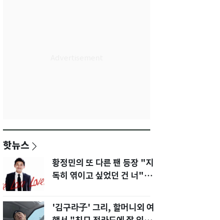
핫뉴스
황정민의 또 다른 팬 등장 "지
독히 엮이고 싶었던 건 너" 폭
로녀 직격
'김구라子' 그리, 할머니외 여