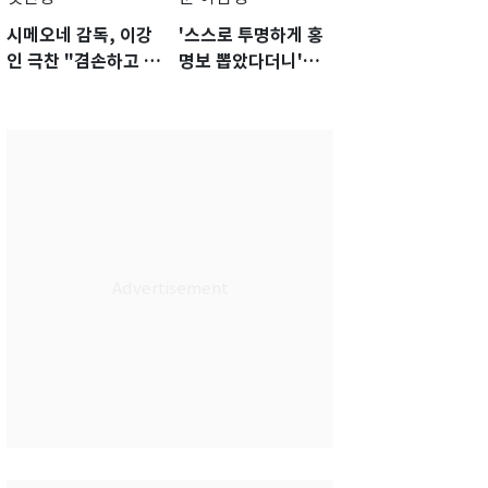
시메오네 감독, 이강
'스스로 투명하게 홍
인 극찬 "겸손하고 노
명보 뽑았다더니'…2
력하는 선수…좋은
년 만에 말 바꾼 이임
첫인상"
생