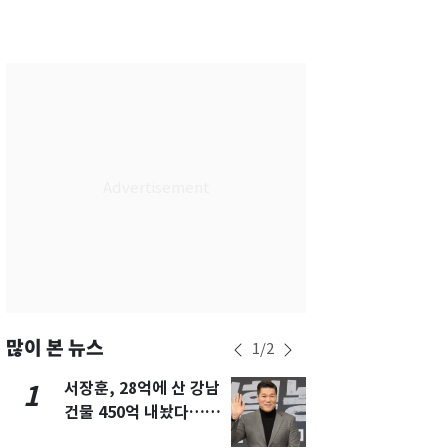
서울
24
℃
부산
26
℃
대구
27
℃
인천
25
℃
광주
27
℃
대전
27
℃
울산
25
℃
강릉
18
℃
제주
25
℃
많이 본 뉴스
1
/
2
서장훈, 28억에 산 강남
13호 태풍 '
1
6
건물 450억 내놨다…세
키나와·가고
후 차익 280억 '잭팟'
근…26만명