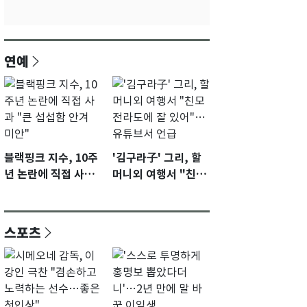
연예
블랙핑크 지수, 10주
'김구라子' 그리, 할
년 논란에 직접 사과
머니외 여행서 "친모
"큰 섭섭함 안겨 미
전라도에 잘 있어"…
안"
유튜브서 언급
스포츠