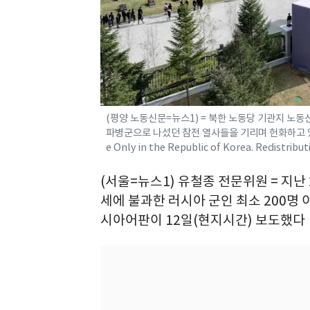
(평양 노동신문=뉴스1) = 북한 노동당 기관지 노
파병군으로 나섰던 참전 열사들을 기리며 헌화하고 있다고
e Only in the Republic of Korea. Redistrib
(서울=뉴스1) 유철종 전문위원 = 지난
세에 불과한 러시아 군인 최소 200명 
시아어판이 12일(현지시간) 보도했다