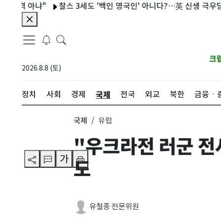
 아냐"
찰스 3세도 '백인 영국인' 아니다?…英 신생 극우당 기준 
크
2026.8.8 (토)
국제
정치
사회
경제
전국
외교
북한
금융ㆍ
국제
유럽
"우크라전 러군 전사
가
도
유철종 전문위원