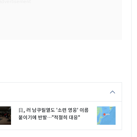
日, 러 남쿠릴열도 '소련 영웅' 이름
붙이기에 반발…"적절히 대응"