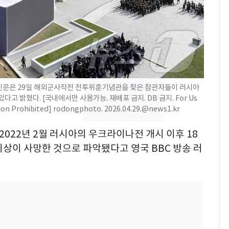
[단독] 경찰, '김부장'
7
제작사 회장 수사…자본
시장법 위반 의혹
낮 최고 37도 폭염 계
8
속…전국 곳곳 비 [오늘
날씨]
동신문은 29일 해외군사작전 전투위훈기념관을 찾은 참관자들이 러시아
 밝혔다. [국내에서만 사용가능. 재배포 금지. DB 금지. For Us
[단독]중수청 가는 검찰
ution Prohibited] rodongphoto. 2026.04.29.@news1.kr
9
수사관 경력 합산 추
 2022년 2월 러시아의 우크라이나전 개시 이후 18
진…법무사·집행관 '혜
택' 유지
이상이 사망한 것으로 파악됐다고 영국 BBC 방송 러
회춘실험 억만장자, '여
10
친 생리혈' 냉동고 보
관…"자궁 내부 궁금
해"