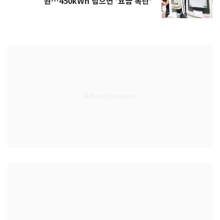
원…450kWh 넘으면 '요금 폭탄'