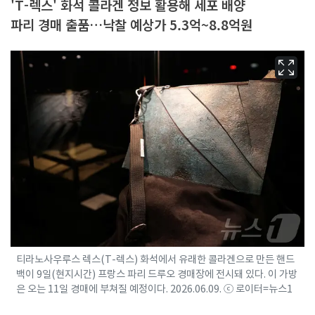
'T-렉스' 화석 콜라겐 정보 활용해 세포 배양
파리 경매 출품…낙찰 예상가 5.3억~8.8억원
티라노사우루스 렉스(T-렉스) 화석에서 유래한 콜라겐으로 만든 핸드
백이 9일(현지시간) 프랑스 파리 드루오 경매장에 전시돼 있다. 이 가방
은 오는 11일 경매에 부쳐질 예정이다. 2026.06.09. ⓒ 로이터=뉴스1