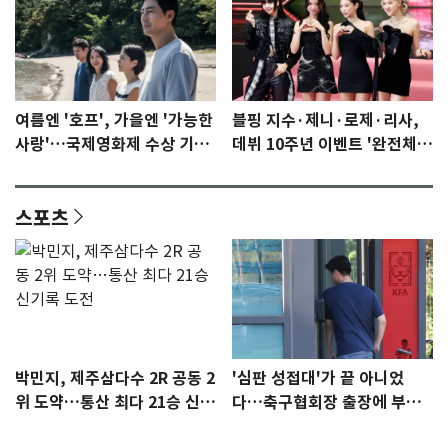
여름엔 '호프', 가을엔 '가능한
블핑 지수·제니·로제·리사,
사랑'…국제영화제 수상 기대
데뷔 10주년 이벤트 '완전체'
감 [N이슈]
참석 확정…기대감 UP
스포츠
박민지, 제주삼다수 2R 공동 2
'심판 성접대'가 끝 아니었
위 도약…통산 최다 21승 신기
다…축구협회장 출장에 부인
록 도전
3회 동반 '펑펑'