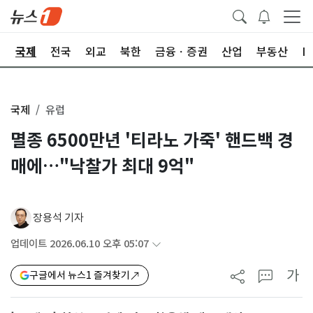
제
국제
전국
외교
북한
금융ㆍ증권
산업
부동산
I
국제
유럽
멸종 6500만년 '티라노 가죽' 핸드백 경
매에…"낙찰가 최대 9억"
장용석 기자
업데이트 2026.06.10 오후 05:07
가
구글에서 뉴스1 즐겨찾기