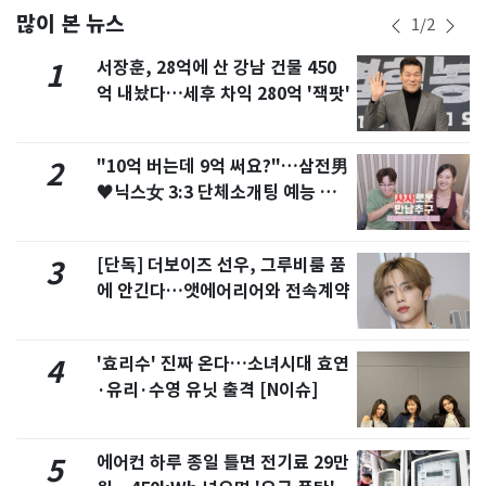
많이 본 뉴스
1
/
2
서장훈, 28억에 산 강남 건물 450
1
억 내놨다…세후 차익 280억 '잭팟'
"10억 버는데 9억 써요?"…삼전男
2
♥닉스女 3:3 단체소개팅 예능 화
제
[단독] 더보이즈 선우, 그루비룸 품
3
에 안긴다…앳에어리어와 전속계약
'효리수' 진짜 온다…소녀시대 효연
4
·유리·수영 유닛 출격 [N이슈]
에어컨 하루 종일 틀면 전기료 29만
5