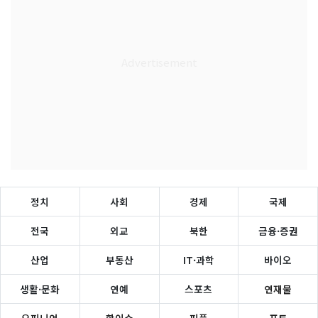
정치
사회
경제
국제
전국
외교
북한
금융·증권
산업
부동산
IT·과학
바이오
생활·문화
연예
스포츠
연재물
오피니언
핫이슈
피플
포토