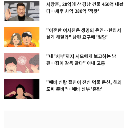
서장훈, 28억에 산 강남 건물 450억 내놨
다…세후 차익 280억 '잭팟'
"이혼한 여사친은 생명의 은인…한집서
살게 해달라" 남편 요구에 '절망'
"내 '치부'까지 시모에게 보고하는 남
편…집이 감옥 같다" 아내 고통
"예비 신랑 절친이 전신 먹물 문신, 해외
도피 준비"…예비 신부 '혼란'