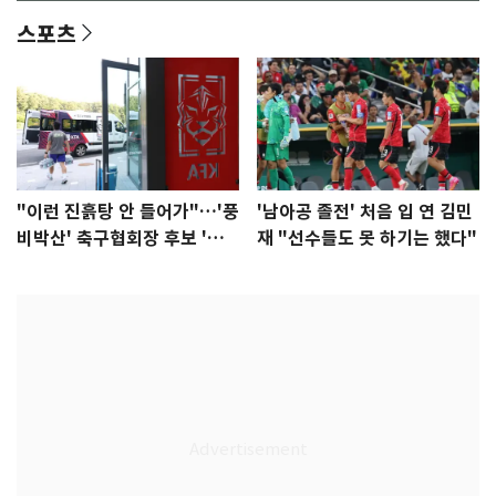
스포츠
"이런 진흙탕 안 들어가"…'풍
'남아공 졸전' 처음 입 연 김민
비박산' 축구협회장 후보 '실
재 "선수들도 못 하기는 했다"
종'