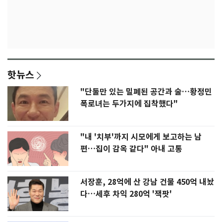
핫뉴스
"단둘만 있는 밀폐된 공간과 술…황정민
폭로녀는 두가지에 집착했다"
"내 '치부'까지 시모에게 보고하는 남
편…집이 감옥 같다" 아내 고통
서장훈, 28억에 산 강남 건물 450억 내놨
다…세후 차익 280억 '잭팟'