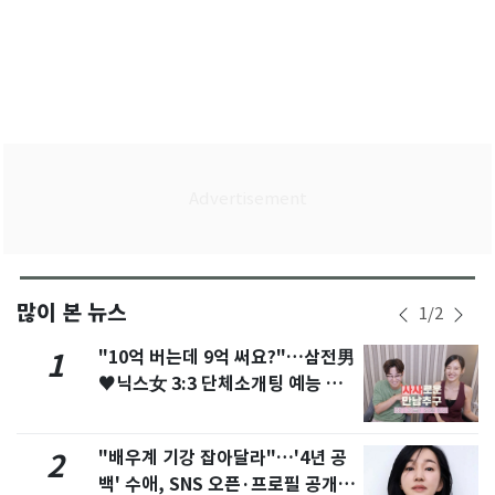
많이 본 뉴스
1
/
2
"10억 버는데 9억 써요?"…삼전男
1
♥닉스女 3:3 단체소개팅 예능 화
제
"배우계 기강 잡아달라"…'4년 공
2
백' 수애, SNS 오픈·프로필 공개