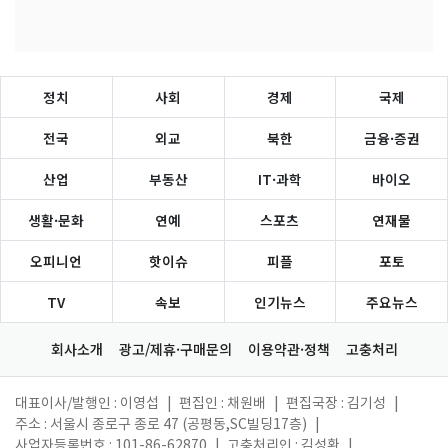
정치
사회
경제
국제
전국
외교
북한
금융·증권
산업
부동산
IT·과학
바이오
생활·문화
연예
스포츠
연재물
오피니언
핫이슈
피플
포토
TV
속보
인기뉴스
주요뉴스
회사소개
광고/제휴·구매문의
이용약관·정책
고충처리
대표이사/발행인 : 이영섭
|
편집인 : 채원배
|
편집국장 : 김기성
|
주소 : 서울시 종로구 종로 47 (공평동,SC빌딩17층)
|
사업자등록번호 : 101-86-62870
|
고충처리인 : 김성환
|