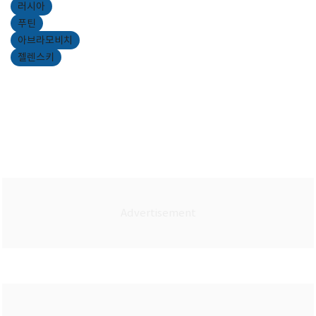
러시아
푸틴
아브라모비치
젤렌스키