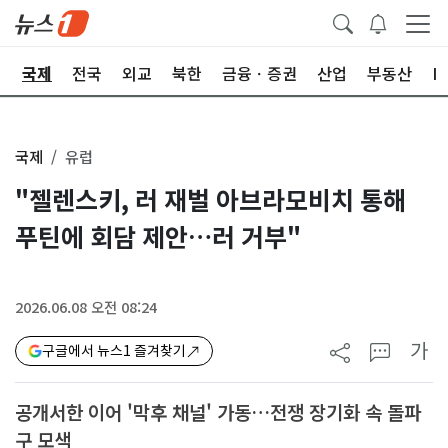
제
국제
전국
외교
북한
금융ㆍ증권
산업
부동산
I
국제
유럽
"젤렌스키, 러 재벌 아브라모비치 통해
푸틴에 회담 제안…러 거부"
2026.06.08 오전 08:24
가
구글에서 뉴스1 즐겨찾기
공개서한 이어 '막후 채널' 가동…전쟁 장기화 속 돌파
구 모색