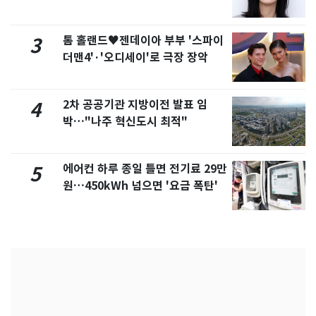
화제
톰 홀랜드♥젠데이아 부부 '스파이
3
더맨4'·'오디세이'로 극장 장악
2차 공공기관 지방이전 발표 임
4
박…"나주 혁신도시 최적"
에어컨 하루 종일 틀면 전기료 29만
5
원…450kWh 넘으면 '요금 폭탄'