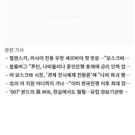
관련 기사
젤렌스키, 러시아 전통 우방 세르비아 첫 방문…"모스크바에
타격"
블룸버그 "푸틴, 나비울리나 중앙은행 총재에 금리 인하 압
박"
러 모스크바 시장, '경제 전시체제 전환론'에 "나라 파괴 행
위"
北의 러 지원 어디까지 가나…"이미 한국전쟁 이후 최대 참
전"
'007' 본드의 英 MI6, 현실에서도 훨훨…유럽 정보기관평가
1위