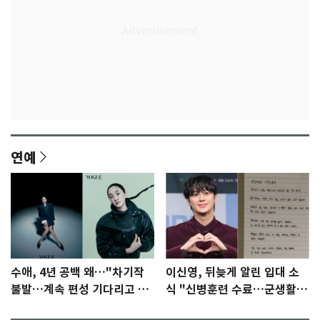
연예
수애, 4년 공백 왜…"차기작
이신영, 뒤늦게 알린 입대 소
불발…계속 편성 기다리고 있
식 "신병훈련 수료…군생활
다"
집중"