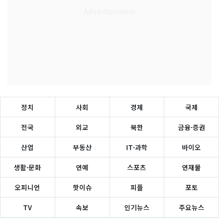
정치
사회
경제
국제
전국
외교
북한
금융·증권
산업
부동산
IT·과학
바이오
생활·문화
연예
스포츠
연재물
오피니언
핫이슈
피플
포토
TV
속보
인기뉴스
주요뉴스