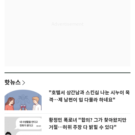
핫뉴스
"호텔서 상간남과 스킨십 나눈 시누이 목
격…제 남편이 입 다물라 하네요"
황정민 폭로녀 "합의? 그가 찾아왔지만
거절…허위 주장 다 밝힐 수 있다"