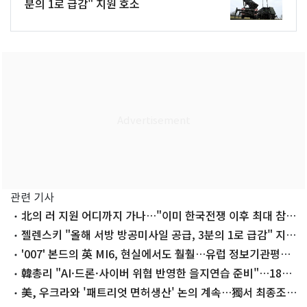
분의 1로 급감" 지원 호소
관련 기사
北의 러 지원 어디까지 가나…"이미 한국전쟁 이후 최대 참
전"
젤렌스키 "올해 서방 방공미사일 공급, 3분의 1로 급감" 지원
호소
'007' 본드의 英 MI6, 현실에서도 훨훨…유럽 정보기관평가
1위
韓총리 "AI·드론·사이버 위협 반영한 을지연습 준비"…18일
부터
美, 우크라와 '패트리엇 면허생산' 논의 계속…獨서 최종조립