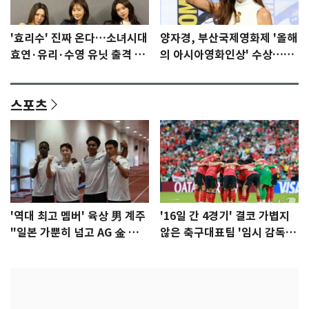
'효리수' 진짜 온다…소녀시대
양자경, 부산국제영화제 '올해
효연·유리·수영 유닛 출격 [N
의 아시아영화인상' 수상…15
이슈]
년만에 부산 온다
스포츠
'역대 최고 멤버' 육상 男 계주
'16일 간 4경기' 결코 가볍지
"일본 가뿐히 넘고 AG 金 따겠
않은 축구대표팀 '임시 감독'
다"
무게