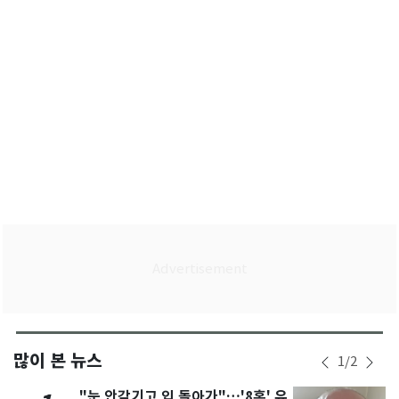
유력
많이 본 뉴스
1
/
2
"눈 안감기고 입 돌아가"…'8혼' 유