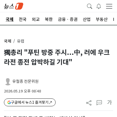
제
국제
전국
외교
북한
금융ㆍ증권
산업
부동산
I
국제
유럽
獨총리 "푸틴 방중 주시...中, 러에 우크
라전 종전 압박하길 기대"
유철종 전문위원
2026.05.19 오후 08:48
가
구글에서 뉴스1 즐겨찾기