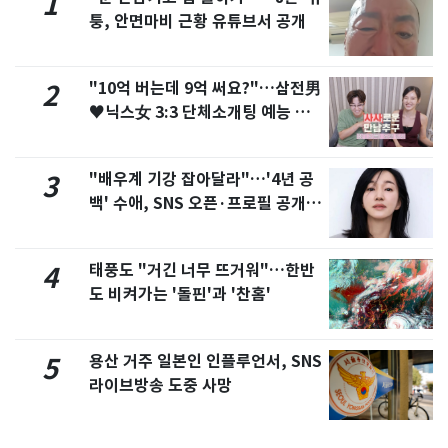
1
퉁, 안면마비 근황 유튜브서 공개
"10억 버는데 9억 써요?"…삼전男
2
♥닉스女 3:3 단체소개팅 예능 화
제
"배우계 기강 잡아달라"…'4년 공
3
백' 수애, SNS 오픈·프로필 공개
화제
태풍도 "거긴 너무 뜨거워"…한반
4
도 비켜가는 '돌핀'과 '찬홈'
용산 거주 일본인 인플루언서, SNS
5
라이브방송 도중 사망