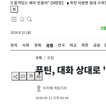
 품격있는 배우 만들어" [N현장]
옥천 이원면 일대 수목장 조성 
크
2026.8.10 (월)
국제
정치
사회
경제
전국
외교
북한
금융ㆍ
국제
유럽
푸틴, 대화 상대로 
가
이지예 객원기자
2026.05.11 오후 06:44