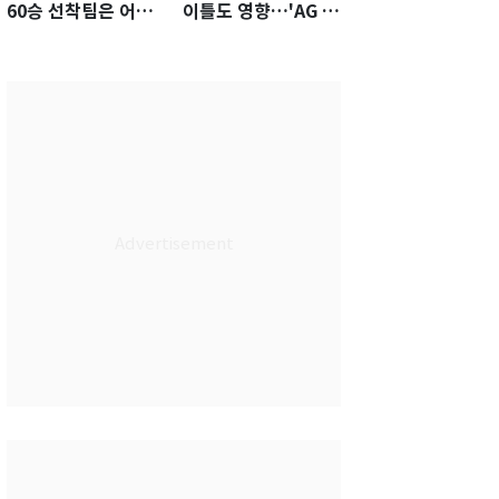
60승 선착팀은 어
이틀도 영향…'AG 차
디?…KS 직행 확률
출' 김도영·곽빈 울상
77.8%