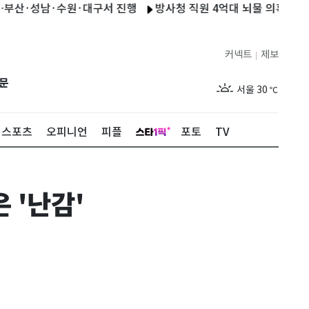
성남·수원·대구서 진행
방사청 직원 4억대 뇌물 의혹…"개인 일탈·
커넥트
제보
|
제주
31
℃
문
서울
30
℃
부산
29
℃
스포츠
오피니언
피플
포토
TV
대구
30
℃
인천
32
℃
 '난감'
광주
33
℃
대전
30
℃
울산
27
℃
강릉
24
℃
제주
31
℃