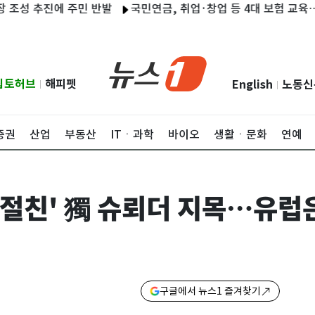
추진에 주민 반발
국민연금, 취업·창업 등 4대 보험 교육…부산·
립토허브
해피펫
English
노동신
|
|
증권
산업
부동산
ITㆍ과학
바이오
생활ㆍ문화
연예
'절친' 獨 슈뢰더 지목…유럽은
구글에서 뉴스1 즐겨찾기