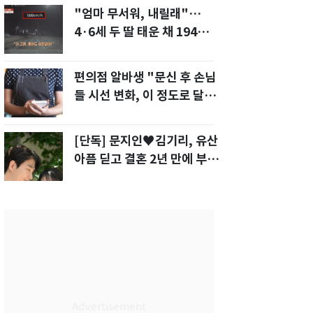
"엄마 무서워, 내릴래"…
4·6세 두 딸 태운 채 194
㎞/h 살인 질주[영상]
편의점 알바생 "문신 후 손님
들 시선 변화, 이 정도로 달라
질 줄 몰랐다"
[단독] 문지인♥김기리, 유산
아픔 딛고 결혼 2년 만에 부모
됐다…7일 득남