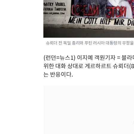
슈뢰더 전 독일 총리와 푸틴 러시아 대통령의 우정을 비
(런던=뉴스1) 이지예 객원기자 = 블
위한 대화 상대로 게르하르트 슈뢰더(8
는 반응이다.