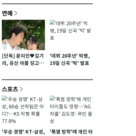
연예
[단독] 문지인♥김기
'데뷔 20주년' 빅뱅,
리, 유산 아픔 딛고 결
19일 신곡 '빅' 발표
혼 2년 만에 부모됐
다…7일 득남
스포츠
'우승 경쟁' KT-삼성,
'폭염 방학'에 개인 타