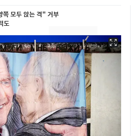
양쪽 모두 앉는 격" 거부
지적도
'도경완♥' 장윤정, 앞
6
머리 자르고 어려졌다…
근황 공개 [N샷]
회춘실험 억만장자, '여
7