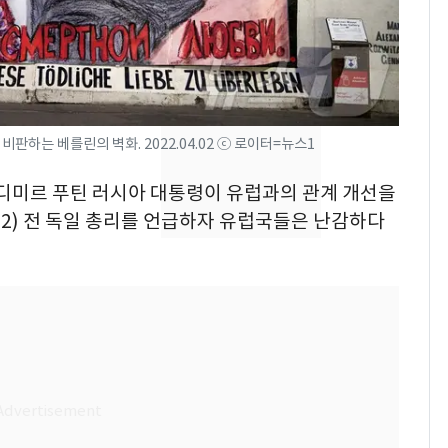
친 생리혈' 냉동고 보
관…"자궁 내부 궁금
해"
'심판 성접대'가 끝 아니
8
었다…축구협회장 출장
에 부인 3회 동반 '펑펑'
판하는 베를린의 벽화. 2022.04.02 ⓒ 로이터=뉴스1
[단독] 경찰, '김부장'
9
제작사 회장 수사…자본
라디미르 푸틴 러시아 대통령이 유럽과의 관계 개선을
시장법 위반 의혹
2) 전 독일 총리를 언급하자 유럽국들은 난감하다
'스스로 투명하게 홍명
10
보 뽑았다더니'…2년 만
에 말 바꾼 이임생