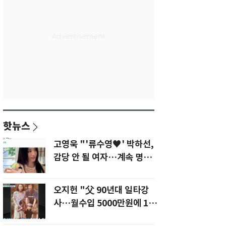
핫뉴스
고영욱 "'류수영♥' 박하선,
감당 안 될 여자…계속 명품
사 나를 것"
오지헌 "父 90년대 일타강
사…월수입 5000만원에 100
평대 집" 금수저 고백