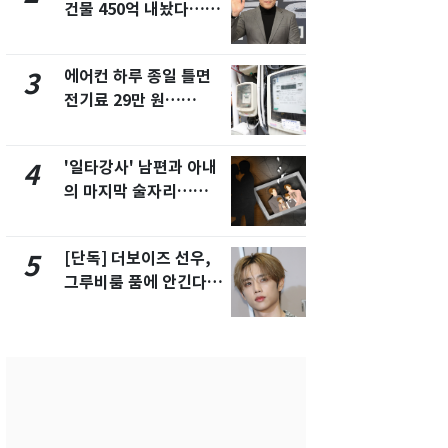
건물 450억 내놨다…세
친 생리혈' 냉동고 보
후 차익 280억 '잭팟'
관…"자궁 
해"
에어컨 하루 종일 틀면
'심판 성접대
3
8
전기료 29만 원…
었다…축구
450kWh 넘으면 '요금
에 부인 3회 
폭탄'
'일타강사' 남편과 아내
[단독] 경찰,
4
9
의 마지막 술자리…비극
제작사 회장
으로 끝나버린 17년
시장법 위반
[단독] 더보이즈 선우,
'스스로 투
5
10
그루비룸 품에 안긴다…
보 뽑았다더
앳에어리어와 전속계약
에 말 바꾼 