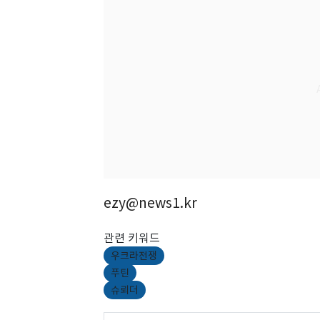
ezy@news1.kr
관련 키워드
우크라전쟁
푸틴
슈뢰더