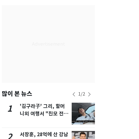
서울
30
℃
부산
29
℃
대구
30
℃
인천
32
℃
광주
33
℃
대전
30
℃
울산
27
℃
강릉
24
℃
많이 본 뉴스
1
/
2
제주
31
℃
'김구라子' 그리, 할머
'도경완♥' 
1
6
니외 여행서 "친모 전라
머리 자르고
도에 잘 있어"…유튜브
근황 공개 [
서 언급
서장훈, 28억에 산 강남
회춘실험 억만
2
7