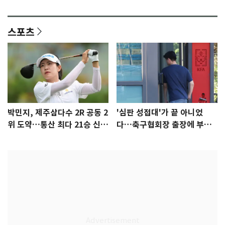
감 [N이슈]
참석 확정…기대감 UP
스포츠
박민지, 제주삼다수 2R 공동 2
'심판 성접대'가 끝 아니었
위 도약…통산 최다 21승 신기
다…축구협회장 출장에 부인
록 도전
3회 동반 '펑펑'