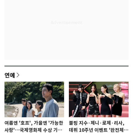
연예
여름엔 '호프', 가을엔 '가능한
블핑 지수·제니·로제·리사,
사랑'…국제영화제 수상 기대
데뷔 10주년 이벤트 '완전체'