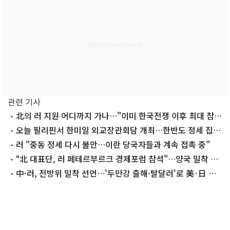
관련 기사
北의 러 지원 어디까지 가나…"이미 한국전쟁 이후 최대 참
전"
오늘 필리핀서 한미일 외교장관회담 개최…한반도 정세 집중
논의
러 "중동 정세 다시 불안…이란 당국자들과 계속 접촉 중"
"北 대표단, 러 페테르부르크 경제포럼 참석"…양국 밀착 가
속
中·러, 전방위 밀착 선언…'두만강 출해·탈달러'로 美·日 겨
냥