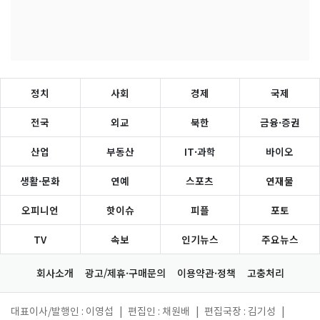
정치
사회
경제
국제
전국
외교
북한
금융·증권
산업
부동산
IT·과학
바이오
생활·문화
연예
스포츠
연재물
오피니언
핫이슈
피플
포토
TV
속보
인기뉴스
주요뉴스
회사소개
광고/제휴·구매문의
이용약관·정책
고충처리
대표이사/발행인 : 이영섭
|
편집인 : 채원배
|
편집국장 : 김기성
|