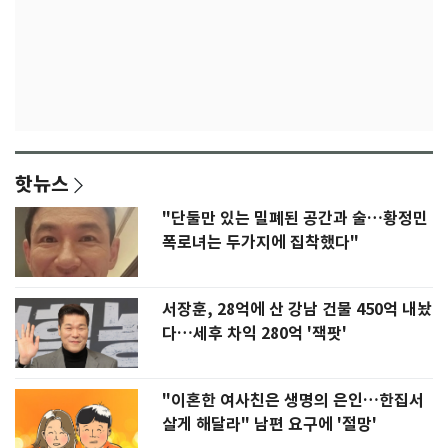
핫뉴스
"단둘만 있는 밀폐된 공간과 술…황정민
폭로녀는 두가지에 집착했다"
서장훈, 28억에 산 강남 건물 450억 내놨
다…세후 차익 280억 '잭팟'
"이혼한 여사친은 생명의 은인…한집서
살게 해달라" 남편 요구에 '절망'