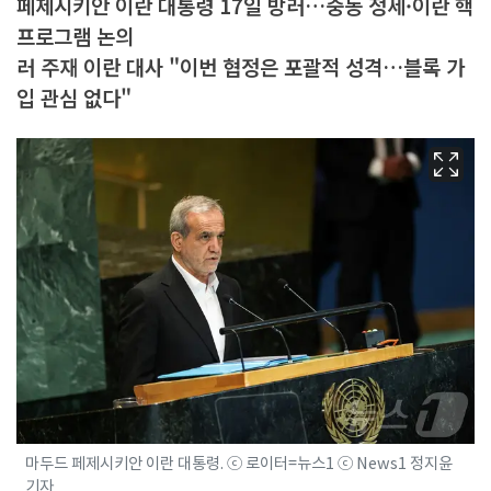
페제시키안 이란 대통령 17일 방러…중동 정세·이란 핵
프로그램 논의
러 주재 이란 대사 "이번 협정은 포괄적 성격…블록 가
입 관심 없다"
마두드 페제시키안 이란 대통령. ⓒ 로이터=뉴스1 ⓒ News1 정지윤
기자