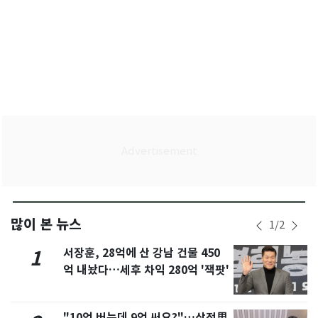
많이 본 뉴스
1
/
2
서장훈, 28억에 산 강남 건물 450
1
억 내놨다…세후 차익 280억 '잭팟'
"10억 버는데 9억 써요?"…삼전男