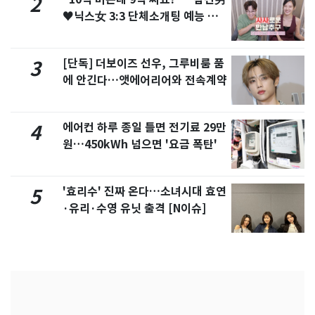
2
♥닉스女 3:3 단체소개팅 예능 화
제
[단독] 더보이즈 선우, 그루비룸 품
3
에 안긴다…앳에어리어와 전속계약
에어컨 하루 종일 틀면 전기료 29만
4
원…450kWh 넘으면 '요금 폭탄'
'효리수' 진짜 온다…소녀시대 효연
5
·유리·수영 유닛 출격 [N이슈]