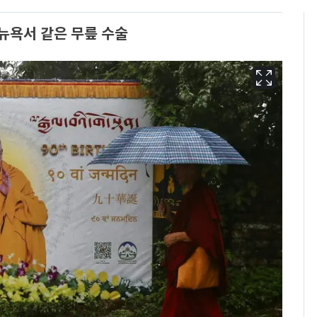
뉴욕서 같은 무릎 수술
[단독]"이번 역은 신논
6
현, 토스역입니다"…서
울 지하철에 토스 이름
새겼다
펄펄 끓는 서울, 40도
7