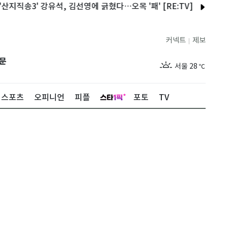
3' 강유석, 김선영에 긁혔다…오목 '패' [RE:TV]
OTT 시대 왔
커넥트
제보
|
제주
26
℃
문
서울
28
℃
부산
26
℃
스포츠
오피니언
피플
포토
TV
대구
26
℃
인천
27
℃
광주
26
℃
대전
26
℃
울산
24
℃
강릉
23
℃
제주
26
℃