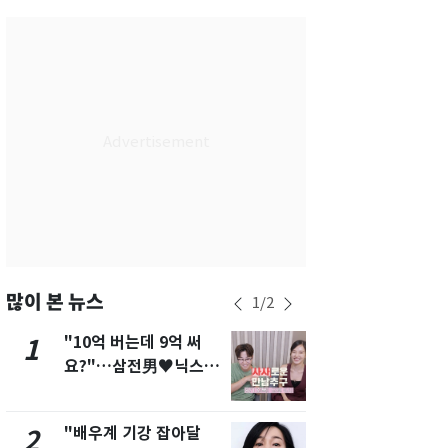
서울
28
℃
부산
26
℃
대구
26
℃
인천
27
℃
광주
26
℃
대전
26
℃
울산
24
℃
강릉
23
℃
많이 본 뉴스
1
/
2
제주
26
℃
"10억 버는데 9억 써
[단독]"이번
1
6
요?"…삼전男♥닉스女
현, 토스역
3:3 단체소개팅 예능 화
울 지하철에
제
새겼다
"배우계 기강 잡아달
펄펄 끓는 서
2
7