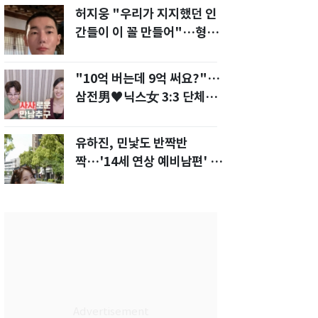
허지웅 "우리가 지지했던 인
간들이 이 꼴 만들어"…형소
법 개정안에 발끈
"10억 버는데 9억 써요?"…
삼전男♥닉스女 3:3 단체소
개팅 예능 화제
유하진, 민낯도 반짝반
짝…'14세 연상 예비남편' 강
균성이 반한 청순 미모