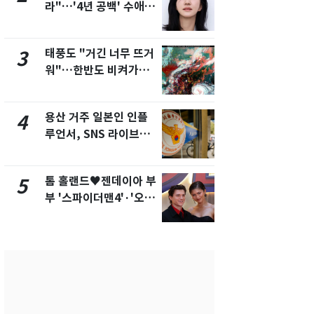
라"…'4년 공백' 수애,
돌파하나…한
SNS 오픈·프로필 공개
폭염[오늘날
화제
태풍도 "거긴 너무 뜨거
SK하이닉스
3
8
워"…한반도 비켜가는
켓 하한가…
'돌핀'과 '찬홈'
에 시초가 
용산 거주 일본인 인플
"캐리비안 
4
9
루언서, SNS 라이브방
의실에 남자
송 도중 사망
요"…경찰 
톰 홀랜드♥젠데이아 부
전남광주통
5
10
부 '스파이더맨4'·'오디
무부시장 후
세이'로 극장 장악
윤난실 지명