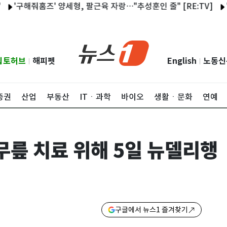
해줘홈즈' 양세형, 팔근육 자랑…"추성훈인 줄" [RE:TV]
'산지직송
립토허브
해피펫
English
노동신
|
|
증권
산업
부동산
ITㆍ과학
바이오
생활ㆍ문화
연예
무릎 치료 위해 5일 뉴델리행
구글에서 뉴스1 즐겨찾기