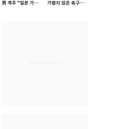
男 계주 "일본 가뿐히
가볍지 않은 축구대
넘고 AG 金 따겠다"
표팀 '임시 감독' 무게