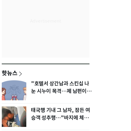
핫뉴스
"호텔서 상간남과 스킨십 나
눈 시누이 목격…제 남편이
입 다물라 하네요"
태국행 기내 그 남자, 잠든 여
승객 성추행…"바지에 체액
까지 묻었다"