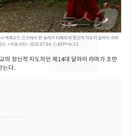
돌파하나…한낮 39도
폭염[오늘날씨]
SK하이닉스 또 프리마
8
켓 하한가…달랑 11주
에 시초가 소동
 도시 맥레오드 간즈에서 한 승려가 티베트의 정신적 지도자 달라이 라마
 <자료사진> 2025.07.04. ⓒ AFP=뉴스1
"캐리비안 베이 여자 탈
9
의실에 남자가 있어
불교의 정신적 지도자인 제14대 달라이 라마가 조만
요"…경찰 수사
받는다.
전남광주통합특별시 정
10
무부시장 후보 백승주·
윤난실 지명