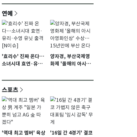
연예
'효리수' 진짜 온다…
양자경, 부산국제영
소녀시대 효연·유리·
화제 '올해의 아시아
수영 유닛 출격 [N이
영화인상' 수상…15
슈]
년만에 부산 온다
스포츠
'역대 최고 멤버' 육상
'16일 간 4경기' 결코