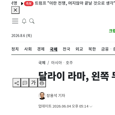
서명
트럼프 "이란 전쟁, 머지않아 끝날 것으로 생각"
'구
속보
크
2026.8.6 (목)
국제
정치
사회
경제
전국
외교
북한
금융ㆍ
국제
아시아ㆍ호주
달라이 라마, 왼쪽 
가
장용석 기자
업데이트 2026.06.04 오후 05:14