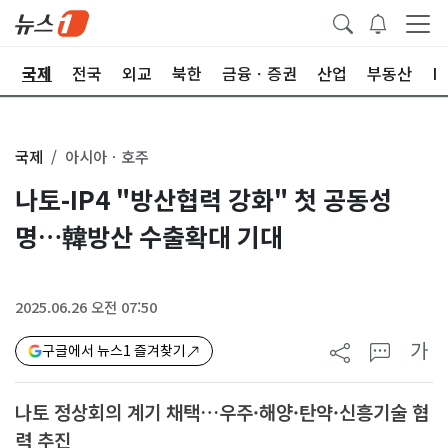
제
국제
전국
외교
북한
금융ㆍ증권
산업
부동산
I
국제
아시아ㆍ호주
나토-IP4 "방산협력 강화" 첫 공동성
명…韓방산 수출확대 기대
2025.06.26 오전 07:50
가
구글에서 뉴스1 즐겨찾기
나토 정상회의 계기 채택…우주·해양·탄약·신흥기술 협
력 추진