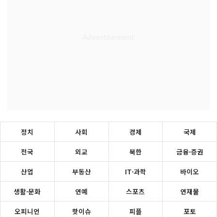
정치
사회
경제
국제
전국
외교
북한
금융·증권
산업
부동산
IT·과학
바이오
생활·문화
연예
스포츠
연재물
오피니언
핫이슈
피플
포토