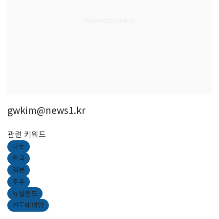
gwkim@news1.kr
관련 키워드
나토
한국
일본
호주
뉴질랜드
인도태평양