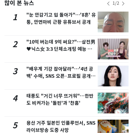
많이 본 뉴스
1
/
2
"눈 안감기고 입 돌아가"…'8혼' 유
1
퉁, 안면마비 근황 유튜브서 공개
"10억 버는데 9억 써요?"…삼전男
2
♥닉스女 3:3 단체소개팅 예능 화
제
"배우계 기강 잡아달라"…'4년 공
3
백' 수애, SNS 오픈·프로필 공개
화제
태풍도 "거긴 너무 뜨거워"…한반
4
도 비켜가는 '돌핀'과 '찬홈'
용산 거주 일본인 인플루언서, SNS
5
라이브방송 도중 사망