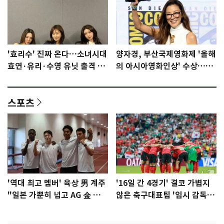
'효리수' 진짜 온다…소녀시대
양자경, 부산국제영화제 '올해
효연·유리·수영 유닛 출격 [N
의 아시아영화인상' 수상…15
이슈]
년만에 부산 온다
스포츠
'역대 최고 멤버' 육상 男 계주
'16일 간 4경기' 결코 가볍지
"일본 가뿐히 넘고 AG 金 따겠
않은 축구대표팀 '임시 감독'
다"
무게