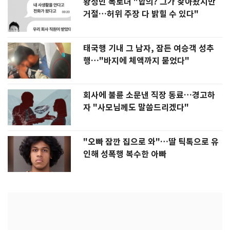
황정민 폭로녀 "합의? 그가 찾아왔지만
거절…허위 주장 다 밝힐 수 있다"
태국행 기내 그 남자, 잠든 여승객 성추
행…"바지에 체액까지 묻었다"
회사에 불륜 소문낸 직장 동료…경고하
자 "사모님께도 말씀드리겠다"
"오빠 잠깐 집으로 와"…딸 틱톡으로 유
인해 성폭행 복수한 아빠