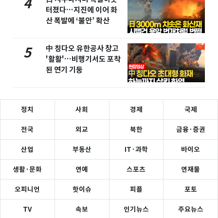
4
터졌다…지진에 이어 화
산 폭발에 ‘불안’ 확산
中 칭다오 유한공사 창고
5
'활활'…비행기서도 포착
된 연기 기둥
정치
사회
경제
국제
전국
외교
북한
금융·증권
산업
부동산
IT·과학
바이오
생활·문화
연예
스포츠
연재물
오피니언
핫이슈
피플
포토
TV
속보
인기뉴스
주요뉴스