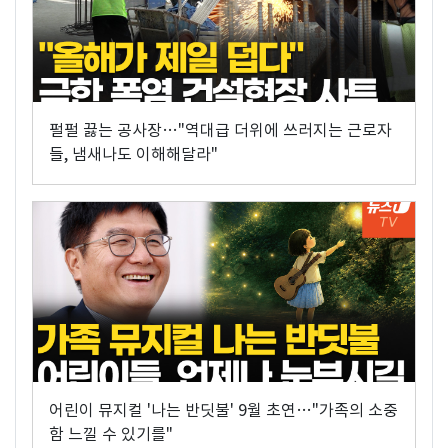
펄펄 끓는 공사장…"역대급 더위에 쓰러지는 근로자
들, 냄새나도 이해해달라"
어린이 뮤지컬 '나는 반딧불' 9월 초연…"가족의 소중
함 느낄 수 있기를"