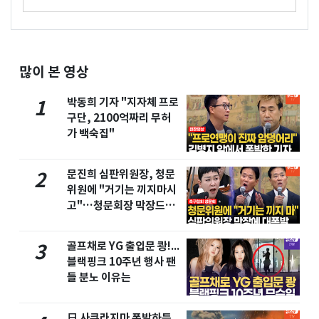
많이 본 영상
박동희 기자 "지자체 프로
1
구단, 2100억짜리 무허
가 백숙집"
문진희 심판위원장, 청문
2
위원에 "거기는 끼지마시
고"…청문회장 막장드라
마
골프채로 YG 출입문 쾅!...
3
블랙핑크 10주년 행사 팬
들 분노 이유는
日 사쿠라지마 폭발하듯