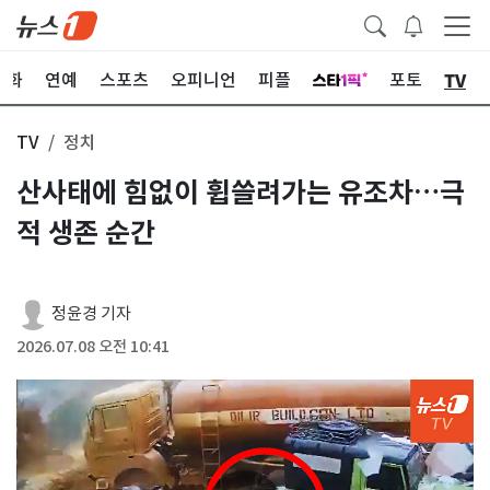
TV
문화
연예
스포츠
오피니언
피플
포토
TV
정치
산사태에 힘없이 휩쓸려가는 유조차…극
적 생존 순간
정윤경 기자
2026.07.08 오전 10:41