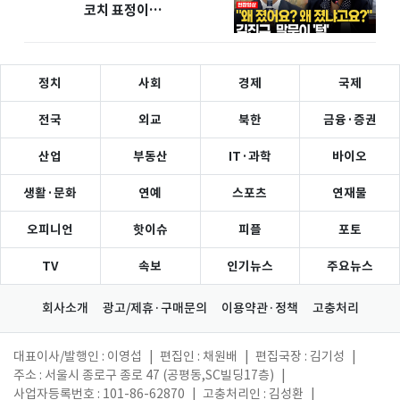
코치 표정이…
정치
사회
경제
국제
전국
외교
북한
금융·증권
산업
부동산
IT·과학
바이오
생활·문화
연예
스포츠
연재물
오피니언
핫이슈
피플
포토
TV
속보
인기뉴스
주요뉴스
회사소개
광고/제휴·구매문의
이용약관·정책
고충처리
대표이사/발행인 : 이영섭
|
편집인 : 채원배
|
편집국장 : 김기성
|
주소 : 서울시 종로구 종로 47 (공평동,SC빌딩17층)
|
사업자등록번호 : 101-86-62870
|
고충처리인 : 김성환
|