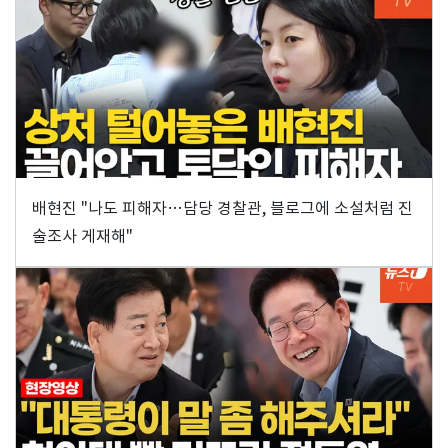
배현진 "나도 피해자…담당 경찰관, 블로그에 소설처럼 진
술조사 게재해"