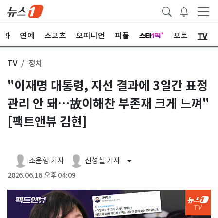
TV
문화
연예
스포츠
오피니언
피플
포토
TV
정치
"이재명 대통령, 지선 결과에 3일간 표정
관리 안 돼…故이해찬 부존재 크게 느껴"
[팩트앤뷰 김현]
조윤형 기자
신성철 기자
2026.06.16 오후 04:09