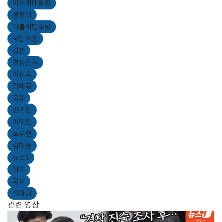
이재명대통령
정청래
더불어민주당
국민의힘
김현
명청갈등
이진숙
김태규
국힘
민주당
이해찬
노무현
김대중
뉴스1
정치
국회
청와대
관련 영상