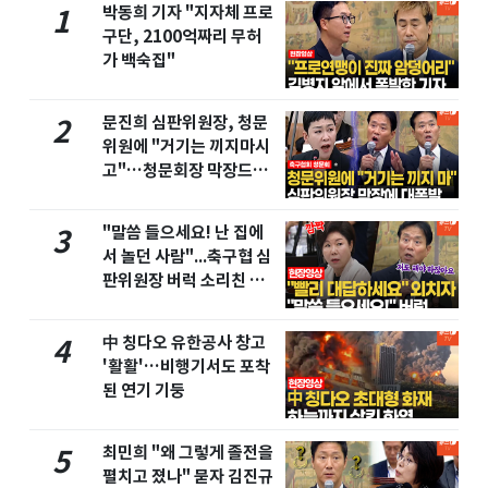
박동희 기자 "지자체 프로
1
구단, 2100억짜리 무허
가 백숙집"
문진희 심판위원장, 청문
2
위원에 "거기는 끼지마시
고"…청문회장 막장드라
마
"말씀 들으세요! 난 집에
3
서 놀던 사람"...축구협 심
판위원장 버럭 소리친 이
유
中 칭다오 유한공사 창고
4
'활활'…비행기서도 포착
된 연기 기둥
최민희 "왜 그렇게 졸전을
5
펼치고 졌나" 묻자 김진규