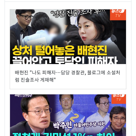
배현진 "나도 피해자…담당 경찰관, 블로그에 소설처
럼 진술조사 게재해"