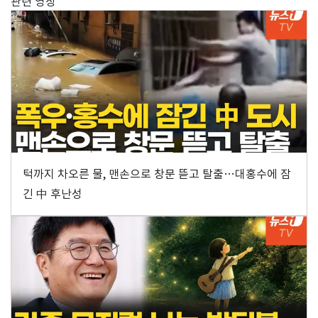
관련 영상
턱까지 차오른 물, 맨손으로 창문 뜯고 탈출…대홍수에 잠
긴 中 후난성