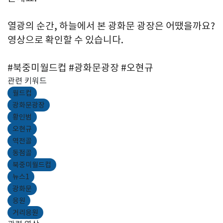
열광의 순간, 하늘에서 본 광화문 광장은 어땠을까요?
영상으로 확인할 수 있습니다.
#북중미월드컵 #광화문광장 #오현규
관련 키워드
월드컵
광화문광장
황인범
오현규
역전골
동점골
북중미월드컵
뉴스1
광화문
응원
거리응원