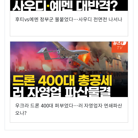
후티vs예멘 정부군 불붙었다…사우디 전면전 나서나
우크라 드론 400대 퍼부었다…러 자영업자 연쇄파산
오나?