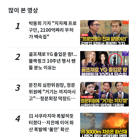
많이 본 영상
박동희 기자 "지자체 프로
1
구단, 2100억짜리 무허
가 백숙집"
골프채로 YG 출입문 쾅!...
2
블랙핑크 10주년 행사 팬
들 분노 이유는
문진희 심판위원장, 청문
3
위원에 "거기는 끼지마시
고"…청문회장 막장드라
마
日 사쿠라지마 폭발하듯
4
터졌다…지진에 이어 화
산 폭발에 ‘불안’ 확산