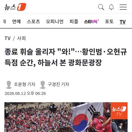
TV
문화
연예
스포츠
오피니언
피플
포토
TV
사회
종료 휘슬 울리자 "와!"…황인범·오현규
득점 순간, 하늘서 본 광화문광장
조윤형 기자
구경진 기자
2026.06.12 오후 06:26