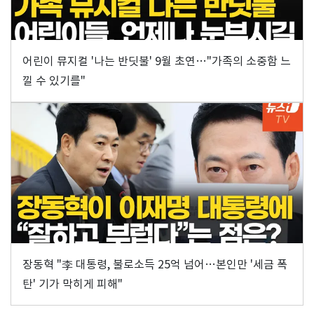
어린이 뮤지컬 '나는 반딧불' 9월 초연…"가족의 소중함 느
낄 수 있기를"
장동혁 "李 대통령, 불로소득 25억 넘어…본인만 '세금 폭
탄' 기가 막히게 피해"