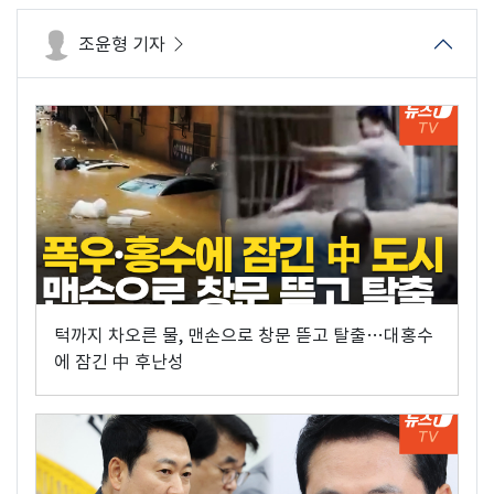
조윤형 기자
턱까지 차오른 물, 맨손으로 창문 뜯고 탈출…대홍수
에 잠긴 中 후난성