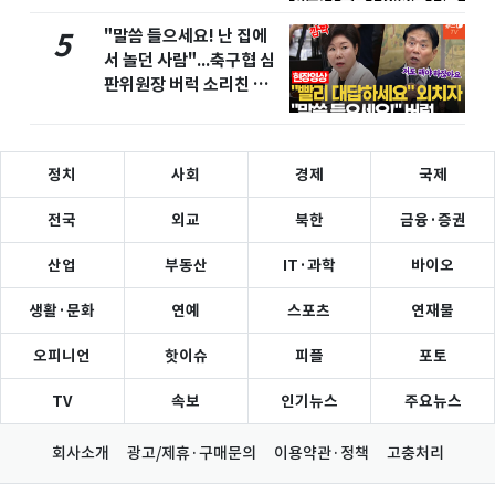
"말씀 들으세요! 난 집에
5
서 놀던 사람"...축구협 심
판위원장 버럭 소리친 이
유
정치
사회
경제
국제
전국
외교
북한
금융·증권
산업
부동산
IT·과학
바이오
생활·문화
연예
스포츠
연재물
오피니언
핫이슈
피플
포토
TV
속보
인기뉴스
주요뉴스
회사소개
광고/제휴·구매문의
이용약관·정책
고충처리