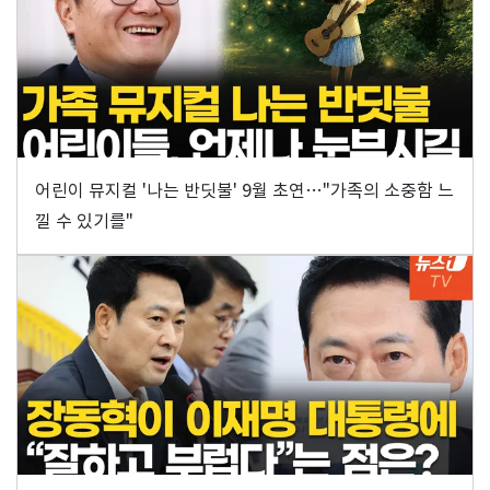
어린이 뮤지컬 '나는 반딧불' 9월 초연…"가족의 소중함 느
낄 수 있기를"