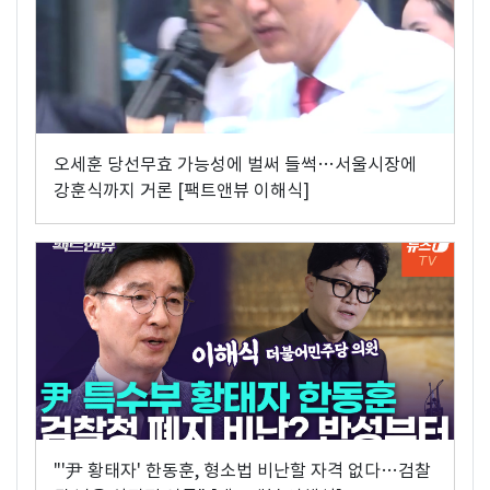
오세훈 당선무효 가능성에 벌써 들썩…서울시장에
강훈식까지 거론 [팩트앤뷰 이해식]
"'尹 황태자' 한동훈, 형소법 비난할 자격 없다…검찰