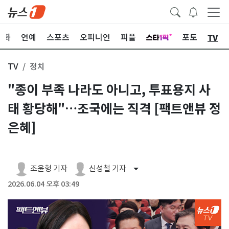
TV
문화
연예
스포츠
오피니언
피플
포토
TV
정치
"종이 부족 나라도 아니고, 투표용지 사
태 황당해"…조국에는 직격 [팩트앤뷰 정
은혜]
조윤형 기자
신성철 기자
2026.06.04 오후 03:49