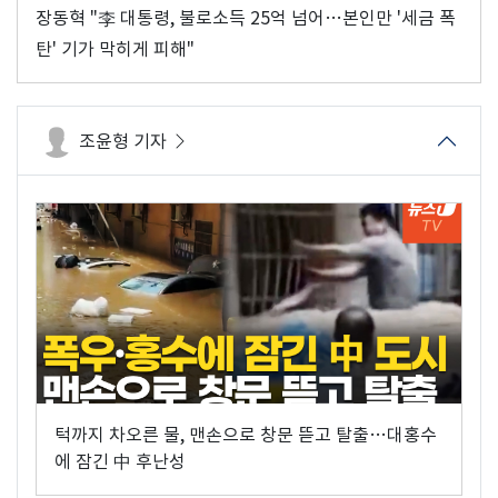
장동혁 "李 대통령, 불로소득 25억 넘어…본인만 '세금 폭
탄' 기가 막히게 피해"
조윤형 기자
턱까지 차오른 물, 맨손으로 창문 뜯고 탈출…대홍수
에 잠긴 中 후난성