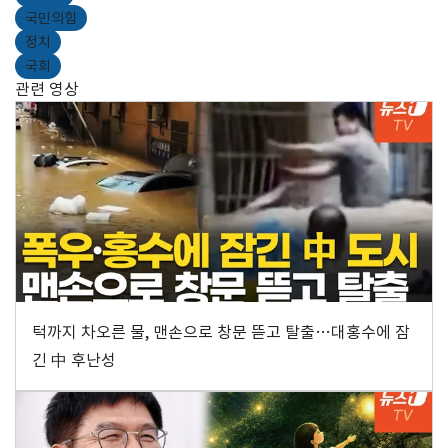
국민의힘
정치
국회
관련 영상
턱까지 차오른 물, 맨손으로 창문 뜯고 탈출…대홍수에 잠
긴 中 후난성