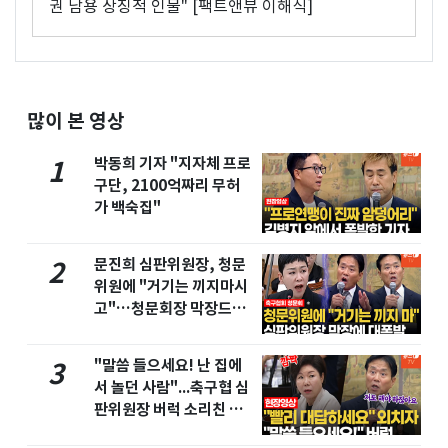
권 남용 상징적 인물" [팩트앤뷰 이해식]
많이 본 영상
박동희 기자 "지자체 프로
1
구단, 2100억짜리 무허
가 백숙집"
문진희 심판위원장, 청문
2
위원에 "거기는 끼지마시
고"…청문회장 막장드라
마
"말씀 들으세요! 난 집에
3
서 놀던 사람"...축구협 심
판위원장 버럭 소리친 이
유