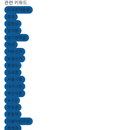
관련 키워드
이재명대통령
조국
김용남
유의동
경기평택을
지선
지방선거
보궐선거
정원오
오세훈
서울시장
대구시장
부산시장
뉴스1
한동훈
장동혁
더불어민주당
정청래