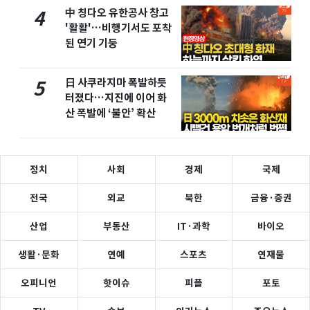
中 칭다오 유한공사 창고
4
'활활'…비행기서도 포착
된 연기 기둥
日 사쿠라지마 폭발하듯
5
터졌다…지진에 이어 화
산 폭발에 ‘불안’ 확산
정치
사회
경제
국제
전국
외교
북한
금융·증권
산업
부동산
IT·과학
바이오
생활·문화
연예
스포츠
연재물
오피니언
핫이슈
피플
포토