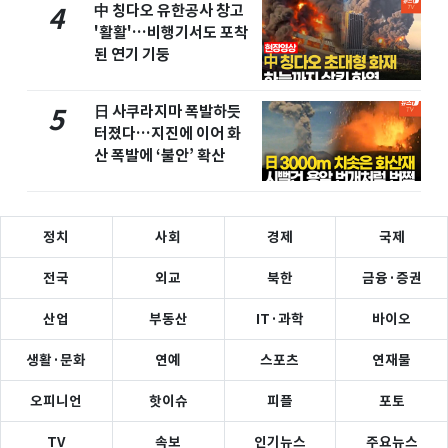
中 칭다오 유한공사 창고
4
'활활'…비행기서도 포착
된 연기 기둥
日 사쿠라지마 폭발하듯
5
터졌다…지진에 이어 화
산 폭발에 ‘불안’ 확산
정치
사회
경제
국제
전국
외교
북한
금융·증권
산업
부동산
IT·과학
바이오
생활·문화
연예
스포츠
연재물
오피니언
핫이슈
피플
포토
TV
속보
인기뉴스
주요뉴스