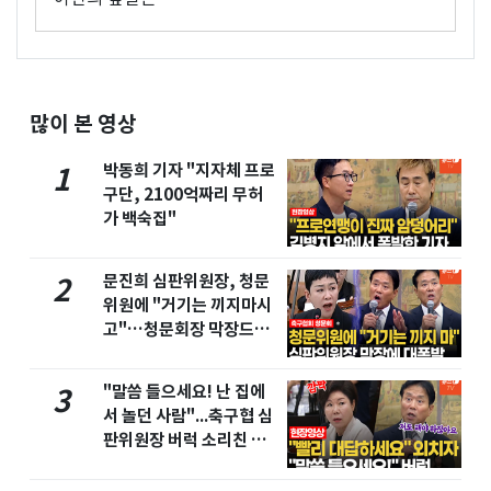
많이 본 영상
박동희 기자 "지자체 프로
1
구단, 2100억짜리 무허
가 백숙집"
문진희 심판위원장, 청문
2
위원에 "거기는 끼지마시
고"…청문회장 막장드라
마
"말씀 들으세요! 난 집에
3
서 놀던 사람"...축구협 심
판위원장 버럭 소리친 이
유