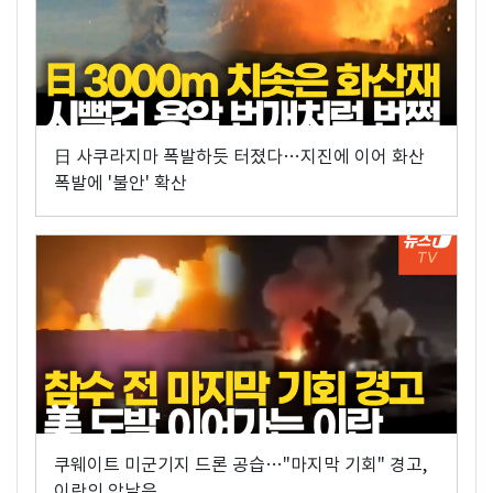
日 사쿠라지마 폭발하듯 터졌다…지진에 이어 화산
폭발에 '불안' 확산
쿠웨이트 미군기지 드론 공습…"마지막 기회" 경고,
이란의 앞날은