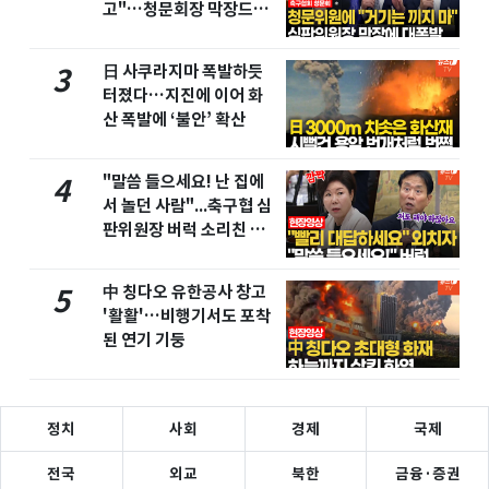
고"…청문회장 막장드라
마
日 사쿠라지마 폭발하듯
3
터졌다…지진에 이어 화
산 폭발에 ‘불안’ 확산
"말씀 들으세요! 난 집에
4
서 놀던 사람"...축구협 심
판위원장 버럭 소리친 이
유
中 칭다오 유한공사 창고
5
'활활'…비행기서도 포착
된 연기 기둥
정치
사회
경제
국제
전국
외교
북한
금융·증권