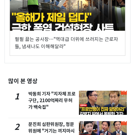
펄펄 끓는 공사장…"역대급 더위에 쓰러지는 근로자
들, 냄새나도 이해해달라"
많이 본 영상
박동희 기자 "지자체 프로
1
구단, 2100억짜리 무허
가 백숙집"
문진희 심판위원장, 청문
2
위원에 "거기는 끼지마시