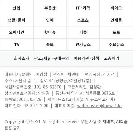
산업
부동산
IT·과학
바이오
생활·문화
연예
스포츠
연재물
오피니언
핫이슈
피플
포토
TV
속보
인기뉴스
주요뉴스
회사소개
광고/제휴·구매문의
이용약관·정책
고충처리
대표이사/발행인 : 이영섭
|
편집인 : 채원배
|
편집국장 : 김기성
|
주소 : 서울시 종로구 종로 47 (공평동,SC빌딩17층)
|
사업자등록번호 : 101-86-62870
|
고충처리인 : 김성환
|
청소년보호책임자 : 안병길
|
통신판매업신고 : 서울종로 0676호
|
등록일 : 2011. 05. 26
|
제호 : 뉴스1코리아(읽기: 뉴스원코리아)
|
대표 전화 : 02-397-7000
|
대표 이메일 :
webmaster@news1.kr
Copyright ⓒ 뉴스1. All rights reserved. 무단 사용 및 재배포, AI학습
활용 금지.