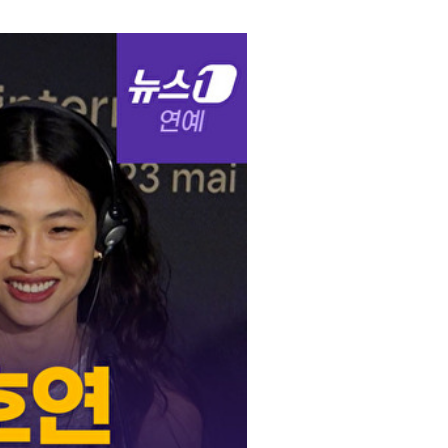
부산
33
℃
대구
36
℃
인천
36
℃
광주
36
℃
대전
35
℃
울산
33
℃
강릉
31
℃
제주
30
℃