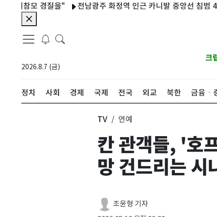
모 경질을"
전남광주 화정역 인근 카니발 중앙선 침범 4중 추돌…
크
2026.8.7 (금)
정치
사회
경제
국제
전국
외교
북한
금융ㆍ
TV
연예
칸 관객들, '호
망 건드리는 시
조윤형 기자