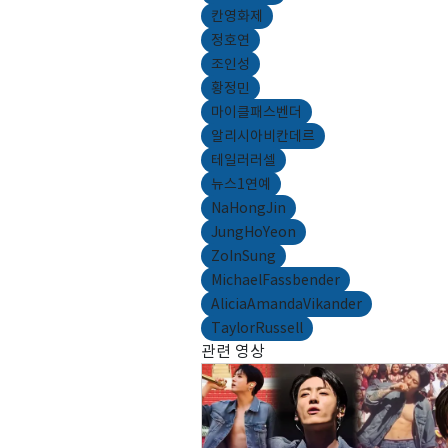
칸영화제
정호연
조인성
황정민
마이클패스벤더
알리시아비칸데르
테일러러셀
뉴스1연예
NaHongJin
JungHoYeon
ZoInSung
MichaelFassbender
AliciaAmandaVikander
TaylorRussell
관련 영상