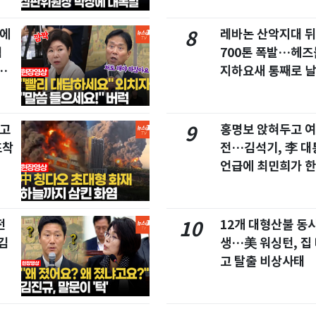
집에
레바논 산악지대 
8
협
700톤 폭발…헤
친
지하요새 통째로 
창고
홍명보 앉혀두고 여
9
포착
전…김석기, 李 대
언급에 최민희가 한
전
12개 대형산불 동시
10
김
생…美 워싱턴, 집
고 탈출 비상사태