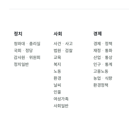
정치
사회
경제
청와대ㆍ총리실
사건ㆍ사고
경제ㆍ정책
국회ㆍ정당
법원ㆍ검찰
재정ㆍ통화
감사원ㆍ위원회
교육
산업ㆍ통상
정치일반
복지
인구ㆍ통계
노동
고용노동
환경
농업ㆍ식량
날씨
환경정책
인물
여성가족
사회일반