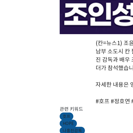
(칸=뉴스1) 조
남부 소도시 칸
진 감독과 배우 
더가 참석했습니
자세한 내용은 
#호프 #정호연
관련 키워드
호프
HOPE
나홍진감독