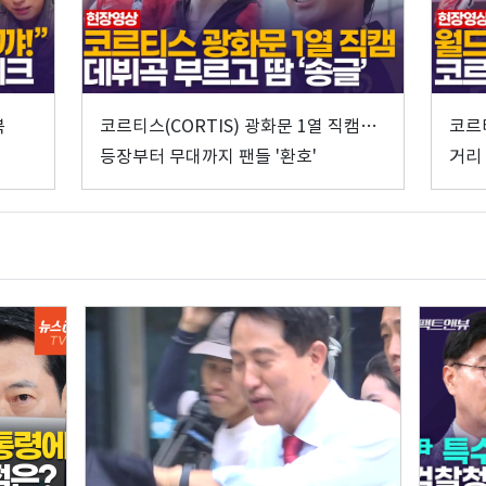
복
코르티스(CORTIS) 광화문 1열 직캠…
코르티
등장부터 무대까지 팬들 '환호'
거리