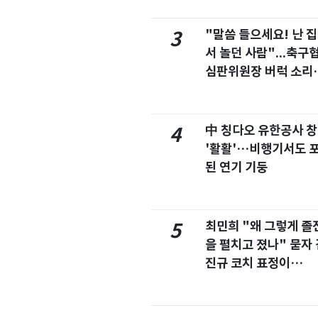
"말씀 들으세요! 난 
3
서 놀던 사람"...축구
심판위원장 버럭 소리
이유
中 칭다오 유한공사 
4
'활활'…비행기서도 
된 연기 기둥
최민희 "왜 그렇게 졸
5
을 펼치고 졌나" 묻자 
진규 코치 표정이…