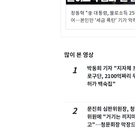
장동혁 "李 대통령, 불로소득 25
어…본인만 '세금 폭탄' 기가 막
해"
많이 본 영상
박동희 기자 "지자체 
1
로구단, 2100억짜리 
허가 백숙집"
문진희 심판위원장, 
2
위원에 "거기는 끼지
고"…청문회장 막장
마