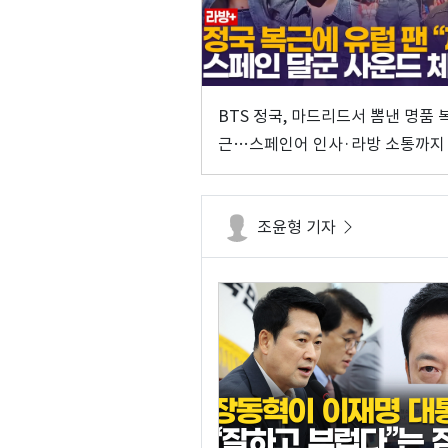
BTS 정국, 마드리드서 뽐낸 명품 
근…스페인어 인사·라방 소통까지
조윤형 기자