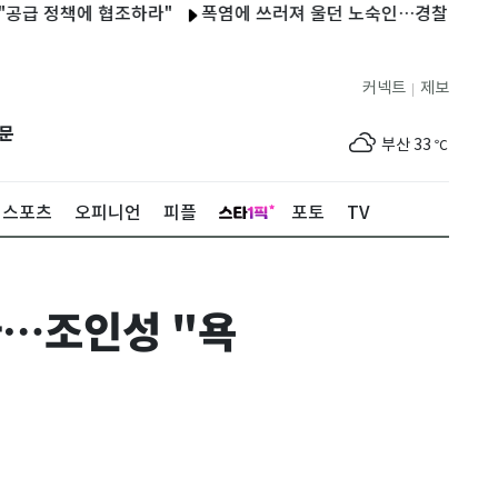
책에 협조하라"
폭염에 쓰러져 울던 노숙인…경찰 도움으로 30년 
제주
30
℃
커넥트
제보
|
서울
35
℃
문
부산
33
℃
대구
36
℃
스포츠
오피니언
피플
포토
TV
인천
36
℃
광주
36
℃
다…조인성 "욕
대전
35
℃
울산
33
℃
강릉
31
℃
제주
30
℃
서울
35
℃