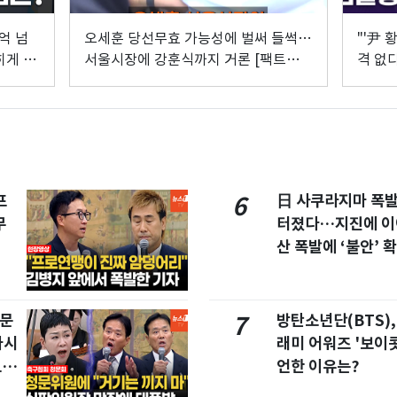
억 넘
오세훈 당선무효 가능성에 벌써 들썩…
"'尹 
히게 피
서울시장에 강훈식까지 거론 [팩트앤뷰
격 없
이해식]
[팩트
프
日 사쿠라지마 폭
6
무
터졌다…지진에 이
산 폭발에 ‘불안’ 
청문
방탄소년단(BTS),
7
마시
래미 어워즈 '보이콧
드라
언한 이유는?