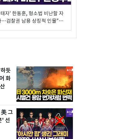
황태자' 한동훈, 형소법 비난할 자
다…검찰권 남용 상징적 인물"
앤뷰 이해식]
발하듯
어 화
확산
 美 그
' 선