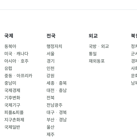
국제
전국
외교
북
동북아
행정자치
국방ㆍ외교
정
미국ㆍ캐나다
서울
통일
군
아시아ㆍ호주
경기
재외동포
경
유럽
인천
사
중동ㆍ아프리카
강원
문
중남미
세종ㆍ충북
남
국제경제
대전ㆍ충남
기후변화
전북
국제기구
전남광주
피플&피플
대구ㆍ경북
지구촌화제
부산ㆍ경남
국제일반
울산
제주