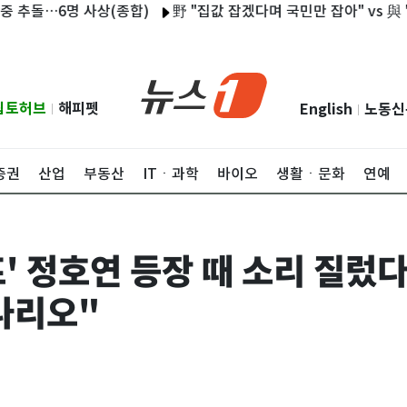
6명 사상(종합)
野 "집값 잡겠다며 국민만 잡아" vs 與 "공급 정
립토허브
해피펫
English
노동신
|
|
증권
산업
부동산
ITㆍ과학
바이오
생활ㆍ문화
연예
프' 정호연 등장 때 소리 질렀
나리오"