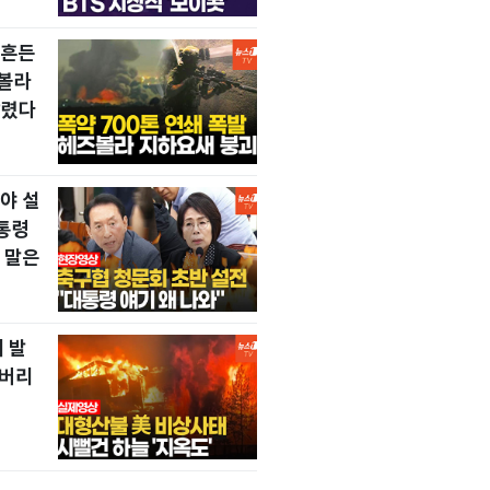
뒤흔든
즈볼라
날렸다
야 설
통령
 말은
 발
 버리