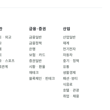
한
금융·증권
산업
치ㆍ외교
금융일반
산업일반
사
금융정책
재계
제
은행
전기전자
회
보험ㆍ카드
자동차
화ㆍ스포츠
증권일반
중기ㆍ정책
북관계
시황ㆍ환율
유통
재테크
생활경제
블록체인ㆍ핀테크
패션·뷰티
식음료
호텔ㆍ관광
취업ㆍ채용