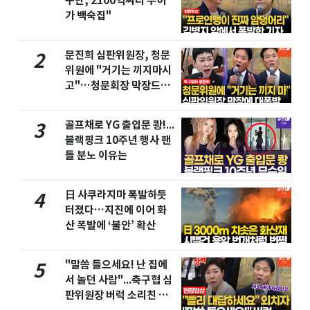
구단, 2100억짜리 무허
가 백숙집"
문진희 심판위원장, 청문
2
위원에 "거기는 끼지마시
고"…청문회장 막장드라
마
골프채로 YG 출입문 쾅!...
3
블랙핑크 10주년 행사 팬
들 분노 이유는
日 사쿠라지마 폭발하듯
4
터졌다…지진에 이어 화
산 폭발에 ‘불안’ 확산
"말씀 들으세요! 난 집에
5
서 놀던 사람"...축구협 심
판위원장 버럭 소리친 이