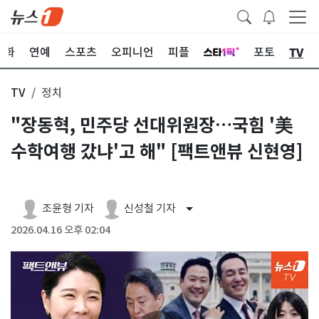
TV
문화
연예
스포츠
오피니언
피플
포토
TV
정치
"장동혁, 민주당 선대위원장…국힘 '美
수학여행 갔냐'고 해" [팩트앤뷰 신현영]
조윤형 기자
신성철 기자
2026.04.16 오후 02:04