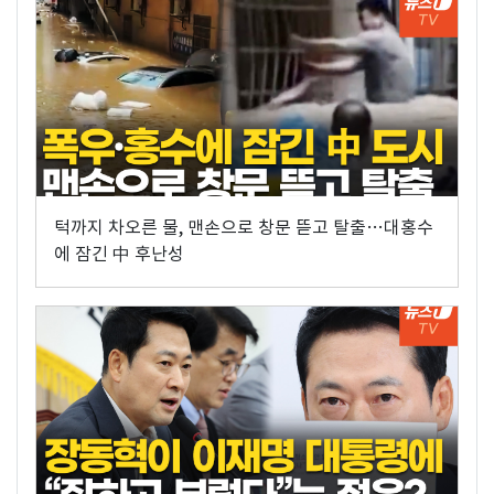
턱까지 차오른 물, 맨손으로 창문 뜯고 탈출…대홍수
에 잠긴 中 후난성