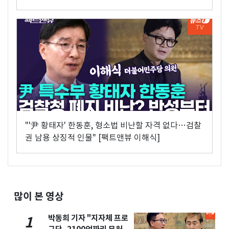
"'尹 황태자' 한동훈, 형소법 비난할 자격 없다…검찰
권 남용 상징적 인물" [팩트앤뷰 이해식]
많이 본 영상
박동희 기자 "지자체 프로
1