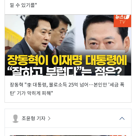
낄 수 있기를"
장동혁 "李 대통령, 불로소득 25억 넘어…본인만 '세금 폭
탄' 기가 막히게 피해"
조윤형 기자