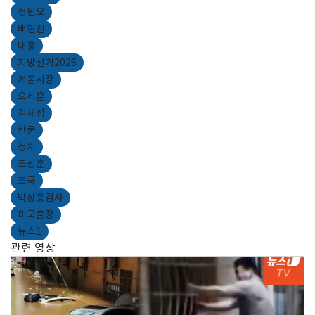
정원오
배현진
내홍
지방선거2026
서울시장
오세훈
김재섭
칸쿤
정치
조정훈
조국
박상용검사
미국출장
뉴스1
관련 영상