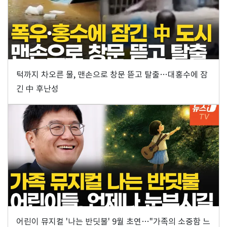
턱까지 차오른 물, 맨손으로 창문 뜯고 탈출…대홍수에 잠
긴 中 후난성
어린이 뮤지컬 '나는 반딧불' 9월 초연…"가족의 소중함 느