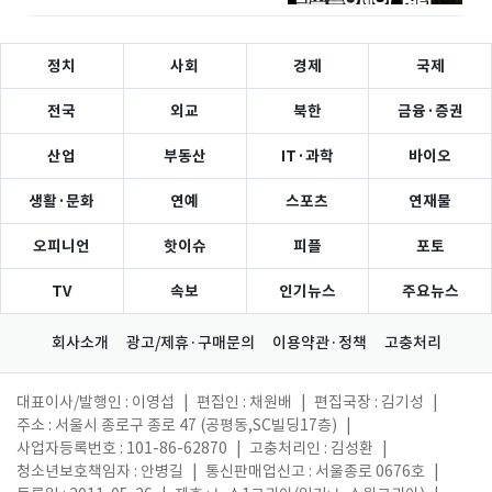
유
정치
사회
경제
국제
전국
외교
북한
금융·증권
산업
부동산
IT·과학
바이오
생활·문화
연예
스포츠
연재물
오피니언
핫이슈
피플
포토
TV
속보
인기뉴스
주요뉴스
회사소개
광고/제휴·구매문의
이용약관·정책
고충처리
대표이사/발행인 : 이영섭
|
편집인 : 채원배
|
편집국장 : 김기성
|
주소 : 서울시 종로구 종로 47 (공평동,SC빌딩17층)
|
사업자등록번호 : 101-86-62870
|
고충처리인 : 김성환
|
청소년보호책임자 : 안병길
|
통신판매업신고 : 서울종로 0676호
|