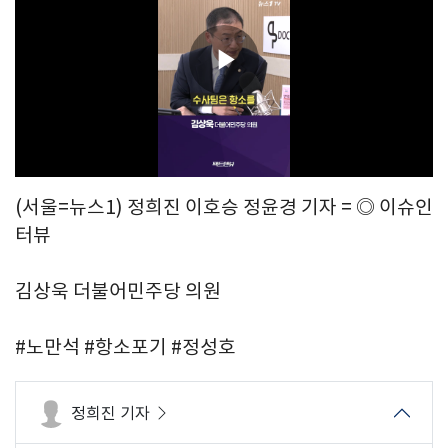
Play
Video
(서울=뉴스1) 정희진 이호승 정윤경 기자 = ◎ 이슈인
터뷰
김상욱 더불어민주당 의원
#노만석 #항소포기 #정성호
정희진 기자