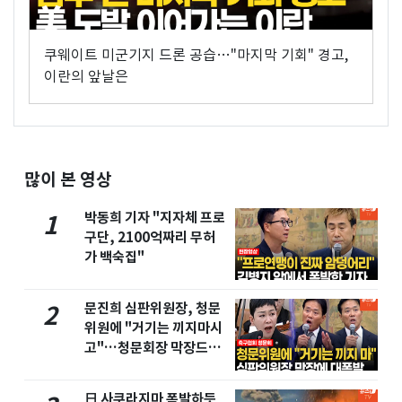
쿠웨이트 미군기지 드론 공습…"마지막 기회" 경고,
이란의 앞날은
많이 본 영상
박동희 기자 "지자체 프로
1
구단, 2100억짜리 무허
가 백숙집"
문진희 심판위원장, 청문
2
위원에 "거기는 끼지마시
고"…청문회장 막장드라
마
日 사쿠라지마 폭발하듯