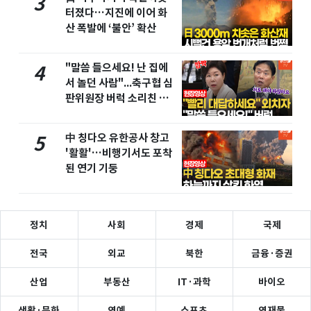
3
터졌다…지진에 이어 화
산 폭발에 ‘불안’ 확산
"말씀 들으세요! 난 집에
4
서 놀던 사람"...축구협 심
판위원장 버럭 소리친 이
유
中 칭다오 유한공사 창고
5
'활활'…비행기서도 포착
된 연기 기둥
정치
사회
경제
국제
전국
외교
북한
금융·증권
산업
부동산
IT·과학
바이오
생활·문화
연예
스포츠
연재물