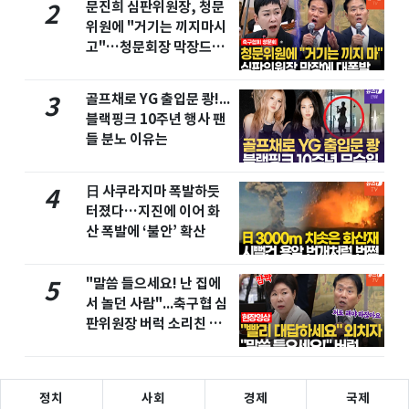
문진희 심판위원장, 청문
2
위원에 "거기는 끼지마시
고"…청문회장 막장드라
마
골프채로 YG 출입문 쾅!...
3
블랙핑크 10주년 행사 팬
들 분노 이유는
日 사쿠라지마 폭발하듯
4
터졌다…지진에 이어 화
산 폭발에 ‘불안’ 확산
"말씀 들으세요! 난 집에
5
서 놀던 사람"...축구협 심
판위원장 버럭 소리친 이
유
정치
사회
경제
국제