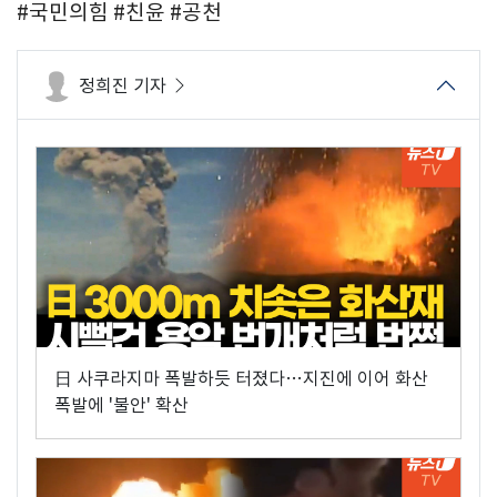
#국민의힘 #친윤 #공천
정희진 기자
日 사쿠라지마 폭발하듯 터졌다…지진에 이어 화산
폭발에 '불안' 확산