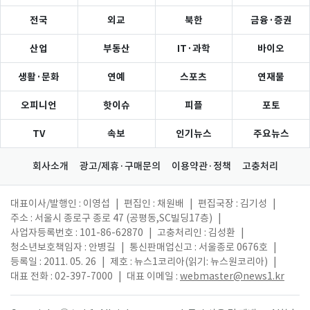
전국
외교
북한
금융·증권
산업
부동산
IT·과학
바이오
생활·문화
연예
스포츠
연재물
오피니언
핫이슈
피플
포토
TV
속보
인기뉴스
주요뉴스
회사소개
광고/제휴·구매문의
이용약관·정책
고충처리
대표이사/발행인 : 이영섭
|
편집인 : 채원배
|
편집국장 : 김기성
|
주소 : 서울시 종로구 종로 47 (공평동,SC빌딩17층)
|
사업자등록번호 : 101-86-62870
|
고충처리인 : 김성환
|
청소년보호책임자 : 안병길
|
통신판매업신고 : 서울종로 0676호
|
등록일 : 2011. 05. 26
|
제호 : 뉴스1코리아(읽기: 뉴스원코리아)
|
대표 전화 : 02-397-7000
|
대표 이메일 :
webmaster@news1.kr