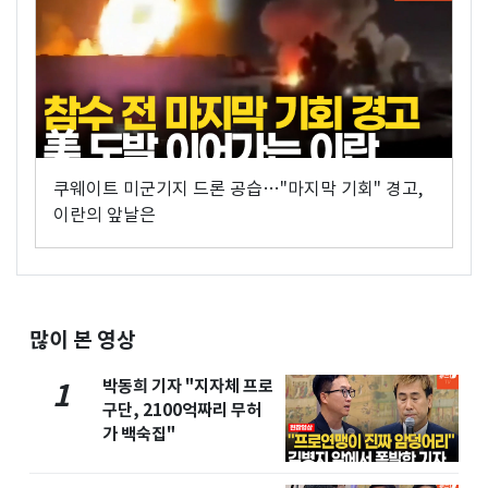
쿠웨이트 미군기지 드론 공습…"마지막 기회" 경고,
이란의 앞날은
많이 본 영상
박동희 기자 "지자체 프로
1
구단, 2100억짜리 무허
가 백숙집"