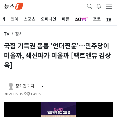
TV
문화
연예
스포츠
오피니언
피플
포토
TV
정치
국힘 기득권 몸통 '언더찐윤'…민주당이
미울까, 쇄신파가 미울까 [팩트앤뷰 김상
욱]
정희진 기자
2025.06.05 오후 04:06