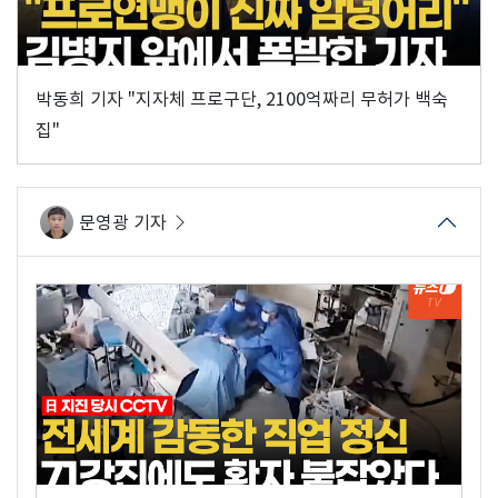
박동희 기자 "지자체 프로구단, 2100억짜리 무허가 백숙
집"
문영광 기자