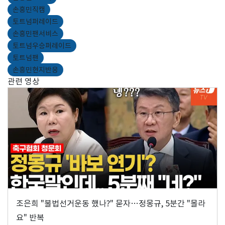
손흥민직캠
토트넘퍼레이드
손흥민팬서비스
토트넘우승퍼레이드
토트넘팬
손흥민현지반응
관련 영상
조은희 "불법선거운동 했나?" 묻자…정몽규, 5분간 "몰라
요" 반복