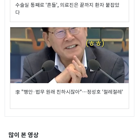
수술실 통째로 '흔들', 의료진은 끝까지 환자 붙잡았
다
李 "행안·법무 원래 친하시잖아"…정성호 '절레절레'
많이 본 영상