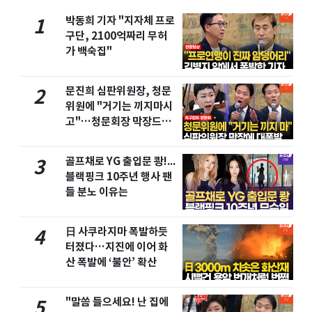
박동희 기자 "지자체 프로
1
구단, 2100억짜리 무허
가 백숙집"
문진희 심판위원장, 청문
2
위원에 "거기는 끼지마시
고"…청문회장 막장드라
마
골프채로 YG 출입문 쾅!...
3
블랙핑크 10주년 행사 팬
들 분노 이유는
日 사쿠라지마 폭발하듯
4
터졌다…지진에 이어 화
산 폭발에 ‘불안’ 확산
"말씀 들으세요! 난 집에
5