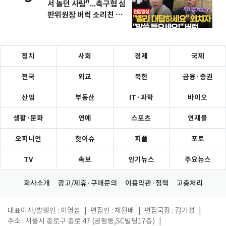
서 놀던 사람"...축구협 심
판위원장 버럭 소리친 이
유
정치
사회
경제
국제
전국
외교
북한
금융·증권
산업
부동산
IT·과학
바이오
생활·문화
연예
스포츠
연재물
오피니언
핫이슈
피플
포토
TV
속보
인기뉴스
주요뉴스
회사소개
광고/제휴·구매문의
이용약관·정책
고충처리
대표이사/발행인 : 이영섭
|
편집인 : 채원배
|
편집국장 : 김기성
|
주소 : 서울시 종로구 종로 47 (공평동,SC빌딩17층)
|