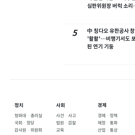
심판위원장 버럭 소리
이유
中 칭다오 유한공사 
5
'활활'…비행기서도 
된 연기 기둥
정치
사회
경제
청와대ㆍ총리실
사건ㆍ사고
경제ㆍ정책
국회ㆍ정당
법원ㆍ검찰
재정ㆍ통화
감사원ㆍ위원회
교육
산업ㆍ통상