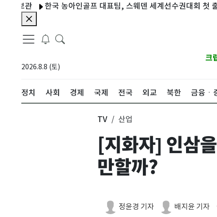
관
한국 농아인골프 대표팀, 스웨덴 세계선수권대회 첫 출전
"
크
2026.8.8 (토)
정치
사회
경제
국제
전국
외교
북한
금융ㆍ
TV
산업
[지화자] 인삼
만할까?
정윤경 기자
배지윤 기자