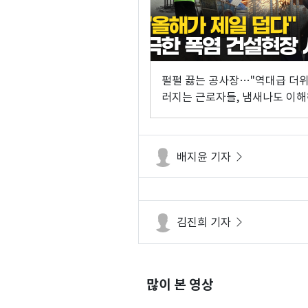
펄펄 끓는 공사장…"역대급 더위
러지는 근로자들, 냄새나도 이
라"
배지윤 기자
김진희 기자
많이 본 영상