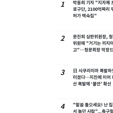
박동희 기자 "지자체 
1
로구단, 2100억짜리 
허가 백숙집"
문진희 심판위원장, 
2
위원에 "거기는 끼지
고"…청문회장 막장
마
日 사쿠라지마 폭발하
3
터졌다…지진에 이어 
산 폭발에 ‘불안’ 확산
"말씀 들으세요! 난 
4
서 놀던 사람"...축구