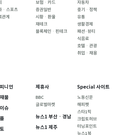
회
보험ㆍ카드
자동차
화ㆍ스포츠
증권일반
중기ㆍ정책
북관계
시황ㆍ환율
유통
재테크
생활경제
블록체인ㆍ핀테크
패션·뷰티
식음료
호텔ㆍ관광
취업ㆍ채용
피니언
제휴사
Special 사이트
재물
BBC
노동신문
글로벌마켓
해피펫
이슈
스타1픽
뉴스1 부산ㆍ경남
플
크립토허브
터닝포인트
뉴스1 제주
토
뉴스1북