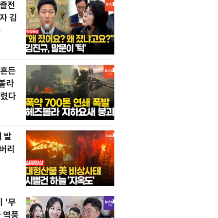
 졸전
자 김
…
뒤흔든
즈볼라
날렸다
 발
 버리
 '무
 역풍