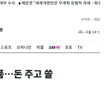
사
배준영 "세제개편안은 무계획 징벌적 과세…회수해 가길 바라"
커넥트
제보
|
제주
30
℃
문
서울
34
℃
부산
33
℃
스포츠
오피니언
피플
포토
TV
대구
32
℃
인천
36
℃
품…돈 주고 쓸
광주
34
℃
대전
36
℃
울산
32
℃
강릉
21
℃
제주
30
℃