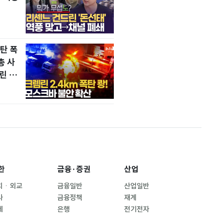
탄 폭
총 사
린 초
한
금융·증권
산업
치ㆍ외교
금융일반
산업일반
사
금융정책
재계
제
은행
전기전자