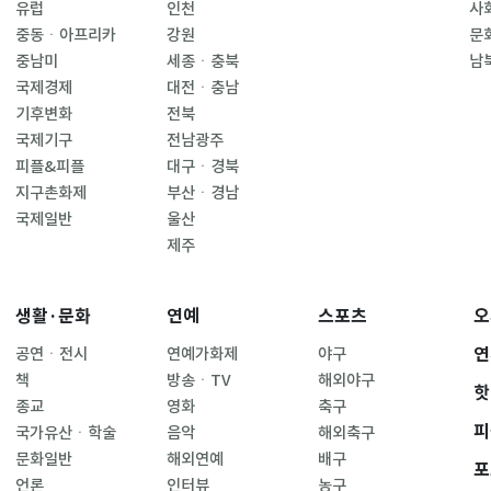
유럽
인천
사
중동ㆍ아프리카
강원
문
중남미
세종ㆍ충북
남
국제경제
대전ㆍ충남
기후변화
전북
국제기구
전남광주
피플&피플
대구ㆍ경북
지구촌화제
부산ㆍ경남
국제일반
울산
제주
생활·문화
연예
스포츠
오
연
공연ㆍ전시
연예가화제
야구
책
방송ㆍTV
해외야구
핫
종교
영화
축구
피
국가유산ㆍ학술
음악
해외축구
문화일반
해외연예
배구
포
언론
인터뷰
농구