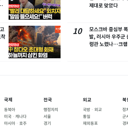
친
제대로 맞았다
창고
모스크바 중심부 폭
10
포착
발, 러시아 우주군 
령관 노렸나…크렘
긴장
국제
전국
외교
북
동북아
행정자치
국방ㆍ외교
정
미국ㆍ캐나다
서울
통일
군
아시아ㆍ호주
경기
재외동포
경