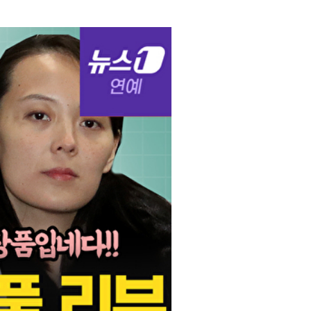
서울
34
℃
부산
33
℃
대구
32
℃
인천
36
℃
광주
34
℃
대전
36
℃
울산
32
℃
강릉
21
℃
제주
30
℃