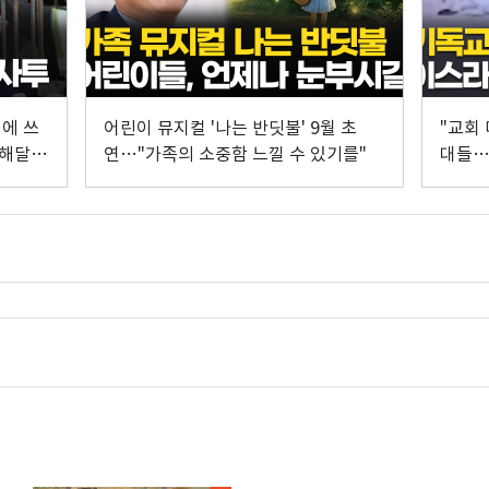
에 쓰
어린이 뮤지컬 '나는 반딧불' 9월 초
"교회 
해해달
연…"가족의 소중함 느낄 수 있기를"
대들…