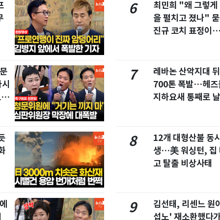
프
최민희 "왜 그렇게
6
무
을 펼치고 졌나" 묻
진규 코치 표정이
청문
레바논 산악지대 
7
마시
700톤 폭발…헤
드라
지하요새 통째로 
듯
12개 대형산불 동시
8
화
생…美 워싱턴, 집
고 탈출 비상사태
집에
김선태, 리센느 원이
9
협
섭노' 재소환했다가