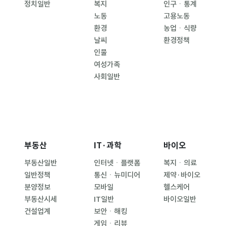
정치일반
복지
인구ㆍ통계
노동
고용노동
환경
농업ㆍ식량
날씨
환경정책
인물
여성가족
사회일반
부동산
IT·과학
바이오
부동산일반
인터넷ㆍ플랫폼
복지ㆍ의료
일반정책
통신ㆍ뉴미디어
제약·바이오
분양정보
모바일
헬스케어
부동산시세
IT일반
바이오일반
건설업계
보안ㆍ해킹
게임ㆍ리뷰