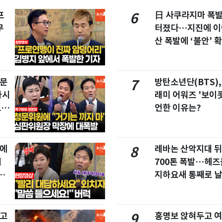
프
日 사쿠라지마 폭
6
무
터졌다…지진에 이
산 폭발에 ‘불안’ 
청문
방탄소년단(BTS),
7
마시
래미 어워즈 '보이콧
드라
언한 이유는?
집에
레바논 산악지대 
8
협
700톤 폭발…헤
친
지하요새 통째로 
창고
홍명보 앉혀두고 여
9