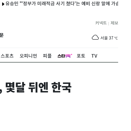
 "'정부가 미래적금 사기 쳤다'는 예비 신랑 말에 가슴이…경제참모
커넥트
제보
|
제주
30
℃
문
서울
37
℃
부산
35
℃
스포츠
오피니언
피플
포토
TV
대구
38
℃
인천
36
℃
 몇달 뒤엔 한국
광주
37
℃
대전
36
℃
울산
34
℃
강릉
31
℃
제주
30
℃