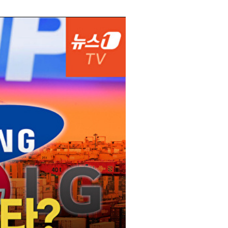
서울
37
℃
부산
35
℃
대구
38
℃
인천
36
℃
광주
37
℃
대전
36
℃
울산
34
℃
강릉
31
℃
제주
30
℃