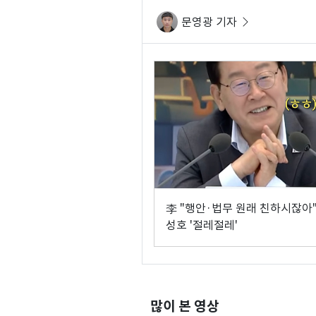
문영광 기자
李 "행안·법무 원래 친하시잖아
성호 '절레절레'
많이 본 영상