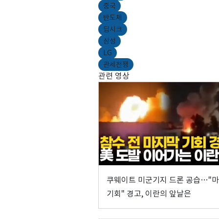
중국
반도체
딥시크
삼성
LG
관세전쟁
관련 영상
쿠웨이트 미군기지 드론 공습…"
기회" 경고, 이란의 앞날은