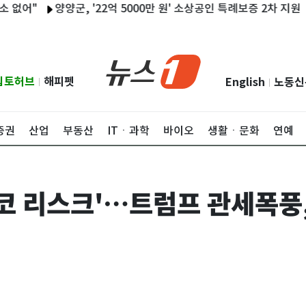
양양군, '22억 5000만 원' 소상공인 특례보증 2차 지원
유승민
립토허브
해피펫
English
노동신
|
|
증권
산업
부동산
ITㆍ과학
바이오
생활ㆍ문화
연예
시코 리스크'…트럼프 관세폭풍,