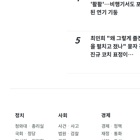
'활활'…비행기서도 
된 연기 기둥
최민희 "왜 그렇게 졸
5
을 펼치고 졌나" 묻자 
진규 코치 표정이…
정치
사회
경제
청와대ㆍ총리실
사건ㆍ사고
경제ㆍ정책
국회ㆍ정당
법원ㆍ검찰
재정ㆍ통화