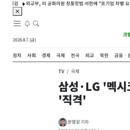
검
외교부, 미 공화의원 정통망법 서한에 "美기업 차별 요소 없어"
크
2026.8.7 (금)
정치
사회
경제
국제
전국
외교
북한
금융ㆍ
TV
국제
삼성·LG '멕
'직격'
문영광 기자