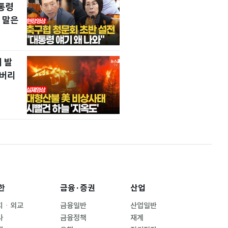
통령
 말은
 발
 버리
한
금융·증권
산업
치ㆍ외교
금융일반
산업일반
사
금융정책
재계