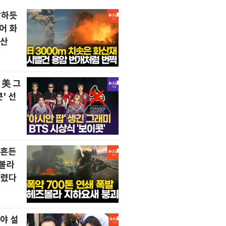
발하듯
어 화
확산
 美 그
' 선
뒤흔든
즈볼라
날렸다
야 설