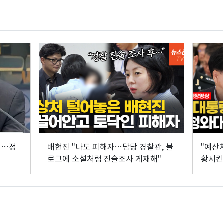
"…정
배현진 "나도 피해자…담당 경찰관, 블
"예산
로그에 소설처럼 진술조사 게재해"
황시킨