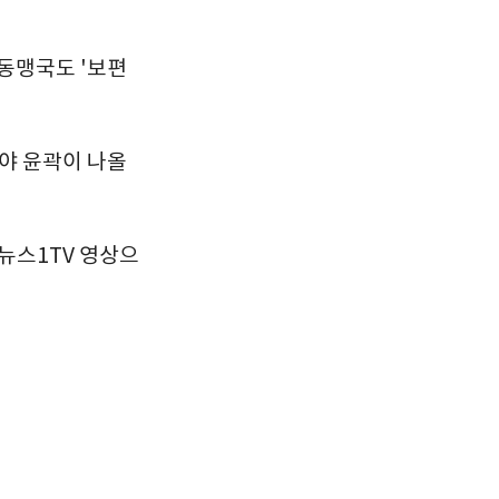
 동맹국도 '보편
돼야 윤곽이 나올
뉴스1TV 영상으