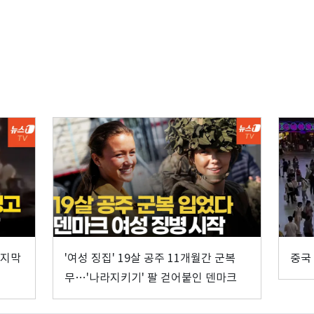
마지막
'여성 징집' 19살 공주 11개월간 군복
중국
무…'나라지키기' 팔 걷어붙인 덴마크