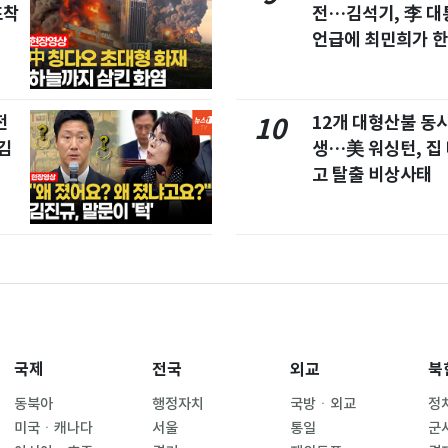
포착
전…김석기, 李 대
언급에 최민희가 한
전
12개 대형산불 동시
10
김
생…美 워싱턴, 집
고 탈출 비상사태
국제
전국
외교
북
동북아
행정자치
국방ㆍ외교
정
미국ㆍ캐나다
서울
통일
군