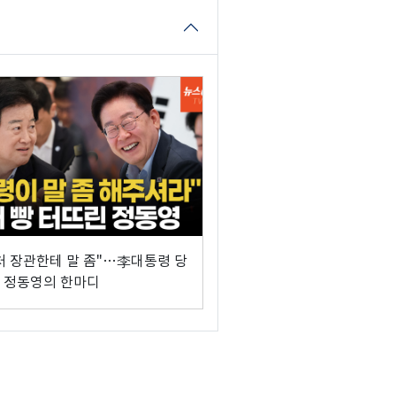
처 장관한테 말 좀"…李대통령 당
 정동영의 한마디