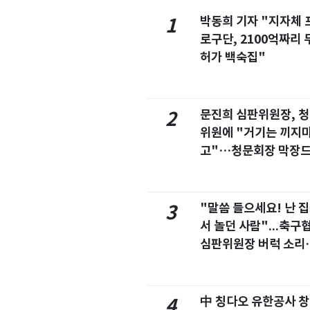
박동희 기자 "지자체 
1
로구단, 2100억짜리 
허가 백숙집"
문진희 심판위원장, 
2
위원에 "거기는 끼지
고"…청문회장 막장
마
"말씀 들으세요! 난 
3
서 놀던 사람"...축구
심판위원장 버럭 소리
이유
中 칭다오 유한공사 
4