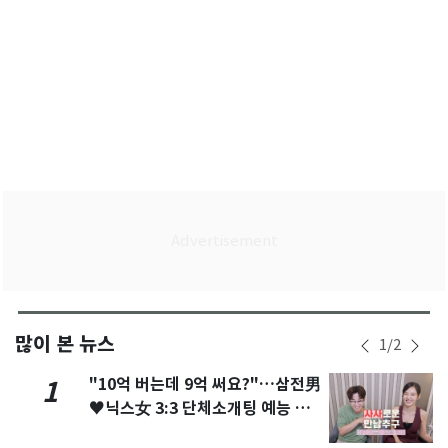
많이 본 뉴스
1
/
2
"10억 버는데 9억 써요?"…삼전男
1
♥닉스女 3:3 단체소개팅 예능 화
제