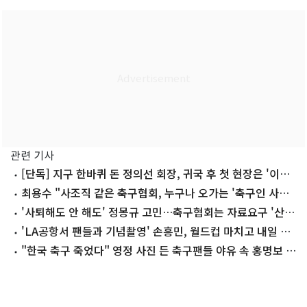
관련 기사
[단독] 지구 한바퀴 돈 정의선 회장, 귀국 후 첫 현장은 '이곳'
왜?
최용수 "사조직 같은 축구협회, 누구나 오가는 '축구인 사랑
방' 돼야"
'사퇴해도 안 해도' 정몽규 고민…축구협회는 자료요구 '산더
미'
'LA공항서 팬들과 기념촬영' 손흥민, 월드컵 마치고 내일 귀
국…"다시 뛰겠다"
"한국 축구 죽었다" 영정 사진 든 축구팬들 야유 속 홍명보 감
독 귀국(종합)