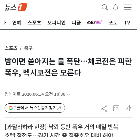
문화
연예
스포츠
오피니언
피플
포토
TV
스포츠
축구
밤이면 쏟아지는 물 폭탄…체코전은 피한
폭우, 멕시코전은 모른다
업데이트 2026.06.14 오전 10:36
가
구글에서 뉴스1 즐겨찾기
[과달라하라 현장] 낙뢰 동반 폭우 거의 매일 반복
호텔 정전도…경기 시간 중 집중호우 대비 해야