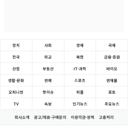
정치
사회
경제
국제
전국
외교
북한
금융·증권
산업
부동산
IT·과학
바이오
생활·문화
연예
스포츠
연재물
오피니언
핫이슈
피플
포토
TV
속보
인기뉴스
주요뉴스
회사소개
광고/제휴·구매문의
이용약관·정책
고충처리