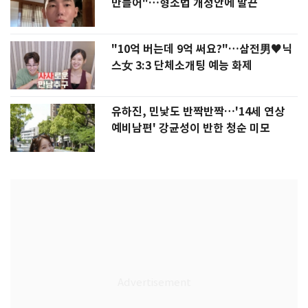
만들어"…형소법 개정안에 발끈
"10억 버는데 9억 써요?"…삼전男♥닉
스女 3:3 단체소개팅 예능 화제
유하진, 민낯도 반짝반짝…'14세 연상
예비남편' 강균성이 반한 청순 미모