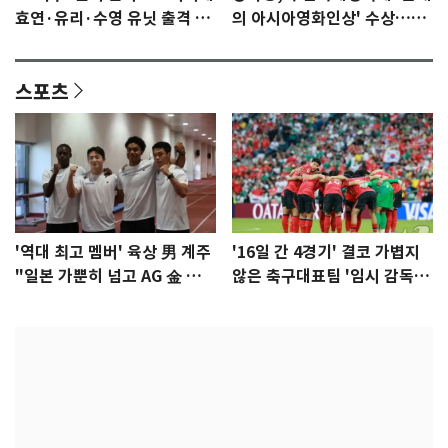
효연·유리·수영 유닛 출격 [N
의 아시아영화인상' 수상…15
이슈]
년만에 부산 온다
스포츠
'역대 최고 멤버' 육상 男 계주
'16일 간 4경기' 결코 가볍지
"일본 가뿐히 넘고 AG 金 따겠
않은 축구대표팀 '임시 감독'
다"
무게