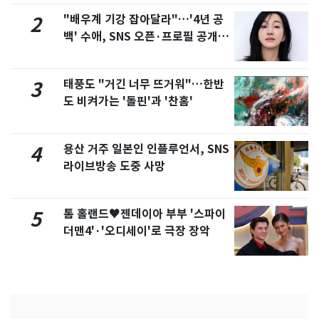
"배우계 기강 잡아달라"…'4년 공
2
백' 수애, SNS 오픈·프로필 공개
화제
태풍도 "거긴 너무 뜨거워"…한반
3
도 비켜가는 '돌핀'과 '찬홈'
용산 거주 일본인 인플루언서, SNS
4
라이브방송 도중 사망
톰 홀랜드♥젠데이아 부부 '스파이
5
더맨4'·'오디세이'로 극장 장악