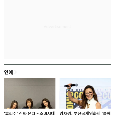
연예
'효리수' 진짜 온다…소녀시대
양자경, 부산국제영화제 '올해