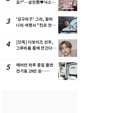
요?"…삼전男♥닉스女
속…전국 곳곳
3:3 단체소개팅 예능 화
날씨]
제
'김구라子' 그리, 할머
[단독] 경찰,
3
8
니외 여행서 "친모 전라
제작사 회장
도에 잘 있어"…유튜브
시장법 위반
서 언급
[단독] 더보이즈 선우,
[단독]중수
4
9
그루비룸 품에 안긴다…
수사관 경력
앳에어리어와 전속계약
진…법무사·
택' 유지
에어컨 하루 종일 틀면
'심판 성접대
5
10
전기료 29만 원…
었다…축구
450kWh 넘으면 '요금
에 부인 3회 
폭탄'