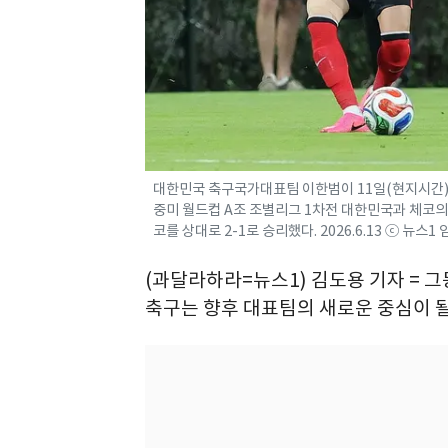
대한민국 축구국가대표팀 이한범이 11일(현지시간)
중미 월드컵 A조 조별리그 1차전 대한민국과 체코의
코를 상대로 2-1로 승리했다. 2026.6.13 ⓒ 뉴스1
(과달라하라=뉴스1) 김도용 기자 = 그
축구는 향후 대표팀의 새로운 중심이 