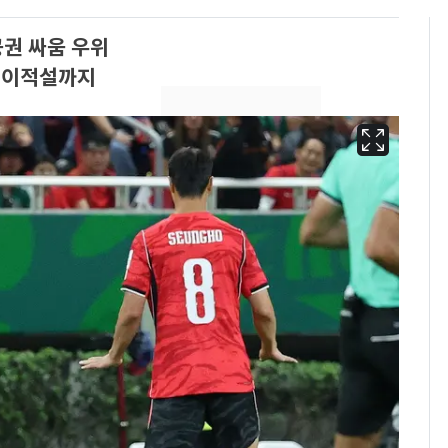
권 싸움 우위
L 이적설까지
13호 태풍 '돌핀' 日오
6
키나와·가고시마현 접
근…26만명 대피령
낮 최고 37도 폭염 계
7