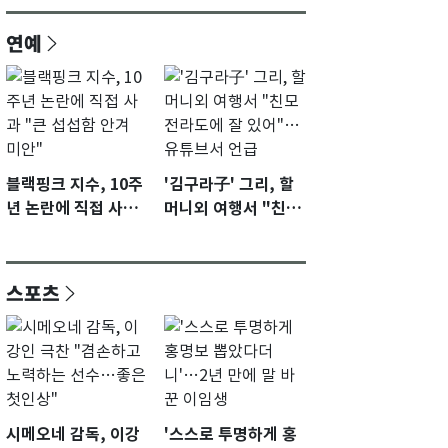
연예
블랙핑크 지수, 10주
'김구라子' 그리, 할
년 논란에 직접 사과
머니외 여행서 "친모
"큰 섭섭함 안겨 미
전라도에 잘 있어"…
안"
유튜브서 언급
스포츠
시메오네 감독, 이강
'스스로 투명하게 홍