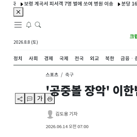
보령 계곡서 피서객 7명 벌에 쏘여 병원 이송
분당 1600세대
크
2026.8.8 (토)
정치
사회
경제
국제
전국
외교
북한
금융ㆍ
스포츠
축구
'공중볼 장악' 이한
가
김도용 기자
2026.06.14 오전 07:00