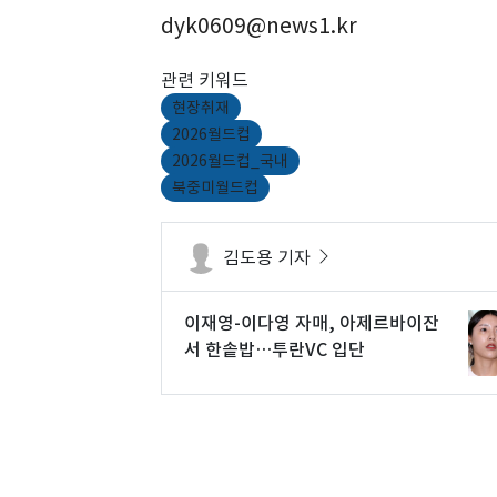
dyk0609@news1.kr
관련 키워드
현장취재
2026월드컵
2026월드컵_국내
북중미월드컵
김도용 기자
이재영-이다영 자매, 아제르바이잔
서 한솥밥…투란VC 입단