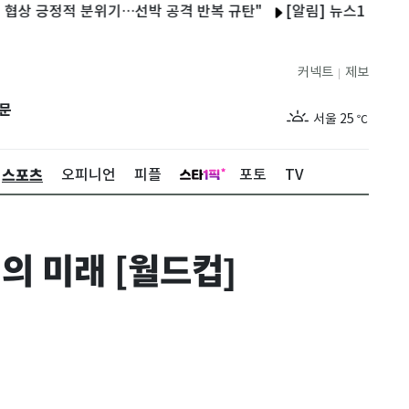
긍정적 분위기…선박 공격 반복 규탄"
[알림] 뉴스1 콘텐츠 저작권
커넥트
제보
|
제주
29
℃
문
서울
25
℃
부산
27
℃
스포츠
오피니언
피플
포토
TV
대구
27
℃
인천
27
℃
의 미래 [월드컵]
광주
28
℃
대전
28
℃
울산
26
℃
강릉
21
℃
제주
29
℃