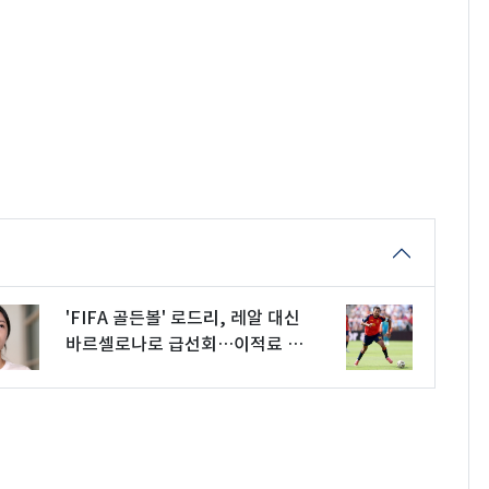
'FIFA 골든볼' 로드리, 레알 대신
바르셀로나로 급선회…이적료 최
소 820억