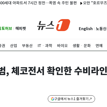
 아파트서 7시간 정전…폭염 속 주민 불편
오만 "호르무즈 협상 
립토허브
해피펫
English
노동신
|
|
증권
산업
부동산
ITㆍ과학
바이오
생활ㆍ문화
연예
범, 체코전서 확인한 수비라인
구글에서 뉴스1 즐겨찾기