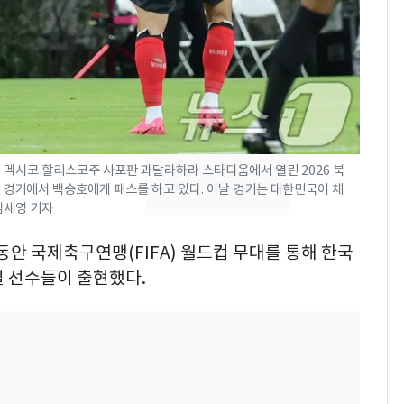
속…전국 곳곳 비 [오늘
날씨]
[단독] 경찰, '김부장'
8
제작사 회장 수사…자본
시장법 위반 의혹
[단독]중수청 가는 검찰
9
 멕시코 할리스코주 사포판 과달라하라 스타디움에서 열린 2026 북
수사관 경력 합산 추
 경기에서 백승호에게 패스를 하고 있다. 이날 경기는 대한민국이 체
진…법무사·집행관 '혜
 임세영 기자
택' 유지
'심판 성접대'가 끝 아니
10
동안 국제축구연맹(FIFA) 월드컵 무대를 통해 한국
었다…축구협회장 출장
에 부인 3회 동반 '펑펑'
될 선수들이 출현했다.