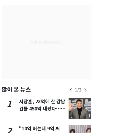
서울
25
℃
부산
27
℃
대구
27
℃
인천
27
℃
광주
28
℃
대전
28
℃
울산
26
℃
강릉
21
℃
많이 본 뉴스
1
/
2
제주
29
℃
서장훈, 28억에 산 강남
13호 태풍 '
1
6
건물 450억 내놨다…세
키나와·가고
후 차익 280억 '잭팟'
근…26만명
"10억 버는데 9억 써
낮 최고 37
2
7