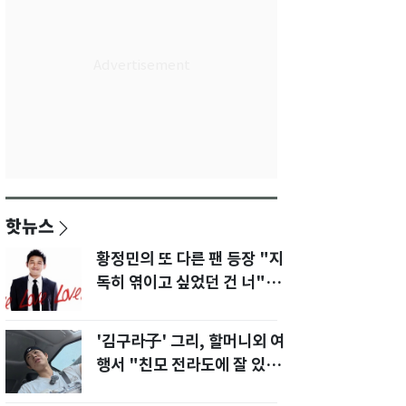
핫뉴스
황정민의 또 다른 팬 등장 "지
독히 엮이고 싶었던 건 너" 폭
로녀 직격
'김구라子' 그리, 할머니외 여
행서 "친모 전라도에 잘 있
어"…유튜브서 언급