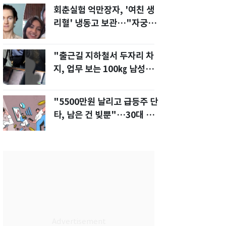
회춘실험 억만장자, '여친 생
리혈' 냉동고 보관…"자궁 내
부 궁금해"
"출근길 지하철서 두자리 차
지, 업무 보는 100㎏ 남성…
부딪히면 신경질"
"5500만원 날리고 급등주 단
타, 남은 건 빚뿐"…30대 여
성 파혼 위기