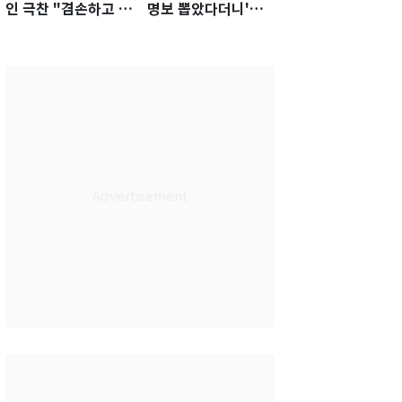
인 극찬 "겸손하고 노
명보 뽑았다더니'…2
력하는 선수…좋은
년 만에 말 바꾼 이임
첫인상"
생