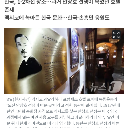
한국, 1·2차전 장소…과거 안창호 선생이 묵었던 호텔
존재
멕시코에 녹아든 한국 문화…한국·손흥민 응원도
8일(현지시간) 멕시코 과달라하라 프랑세즈 호텔 로비에 독립운동가
‘도산 안창호 선생이 머문 곳’이라고 적힌 동판이 걸려 있다. 1917년 대
한인국민회 총회장 자격으로 멕시코를 찾은 안창호 선생은 미국 입국
과정에서 일본 여권 사용 요구를 거부하고 과달라하라에 약 두 달간 머
문 뒤 대한제국 여권으로 미국에 입국했다. 동판은 안창호 선생의 체류