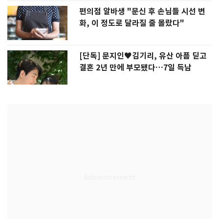
편의점 알바생 "문신 후 손님들 시선 변
화, 이 정도로 달라질 줄 몰랐다"
[단독] 문지인♥김기리, 유산 아픔 딛고
결혼 2년 만에 부모됐다…7일 득남