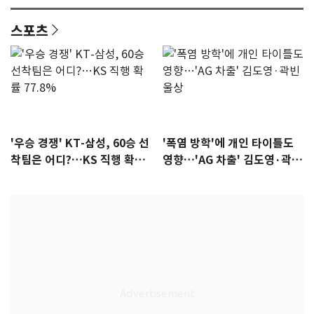
스포츠
'우승 경쟁' KT-삼성, 60승 선
'폭염 방학'에 개인 타이틀도
착팀은 어디?…KS 직행 확률
영향…'AG 차출' 김도영·곽빈
77.8%
울상