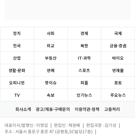
정치
사회
경제
국제
전국
외교
북한
금융·증권
산업
부동산
IT·과학
바이오
생활·문화
연예
스포츠
연재물
오피니언
핫이슈
피플
포토
TV
속보
인기뉴스
주요뉴스
회사소개
광고/제휴·구매문의
이용약관·정책
고충처리
대표이사/발행인 : 이영섭
|
편집인 : 채원배
|
편집국장 : 김기성
|
주소 : 서울시 종로구 종로 47 (공평동,SC빌딩17층)
|