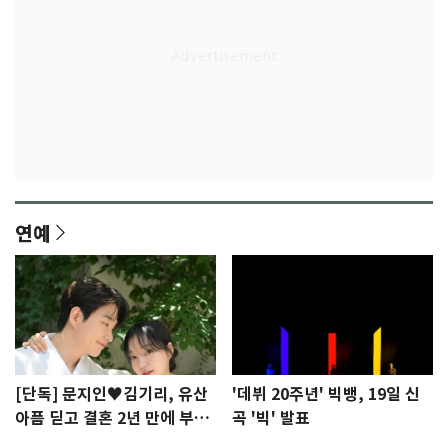
연예
[단독] 문지인♥김기리, 유산
'데뷔 20주년' 빅뱅, 19일 신
아픔 딛고 결혼 2년 만에 부모
곡 '빅' 발표
됐다…7일 득남