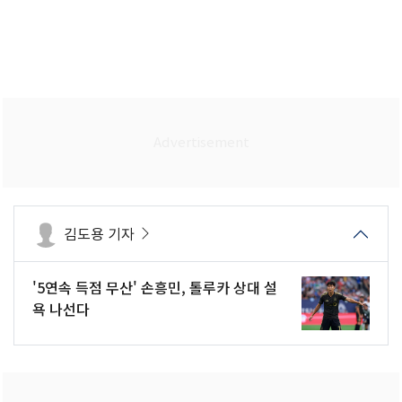
김도용 기자
'5연속 득점 무산' 손흥민, 톨루카 상대 설
욕 나선다