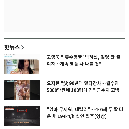
핫뉴스
고영욱 "'류수영♥' 박하선, 감당 안 될
여자…계속 명품 사 나를 것"
오지헌 "父 90년대 일타강사…월수입
5000만원에 100평대 집" 금수저 고백
"엄마 무서워, 내릴래"…4·6세 두 딸 태
운 채 194㎞/h 살인 질주[영상]