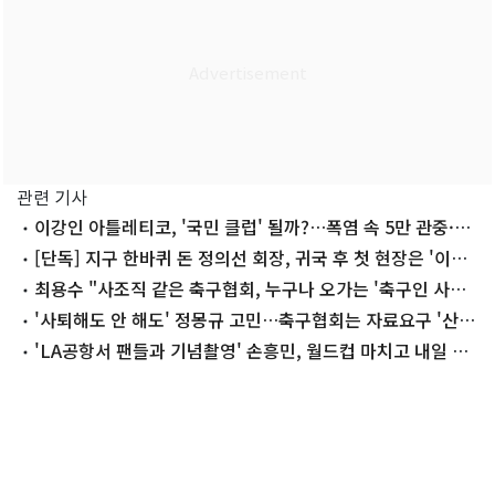
관련 기사
이강인 아틀레티코, '국민 클럽' 될까?…폭염 속 5만 관중·유
니폼 1만장
[단독] 지구 한바퀴 돈 정의선 회장, 귀국 후 첫 현장은 '이곳'
왜?
최용수 "사조직 같은 축구협회, 누구나 오가는 '축구인 사랑
방' 돼야"
'사퇴해도 안 해도' 정몽규 고민…축구협회는 자료요구 '산더
미'
'LA공항서 팬들과 기념촬영' 손흥민, 월드컵 마치고 내일 귀
국…"다시 뛰겠다"