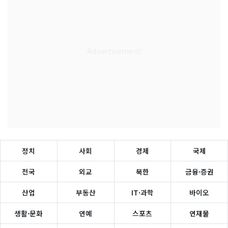
정치
사회
경제
국제
전국
외교
북한
금융·증권
산업
부동산
IT·과학
바이오
생활·문화
연예
스포츠
연재물