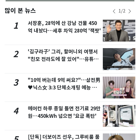
많이 본 뉴스
1
/
2
서장훈, 28억에 산 강남 건물 450
1
억 내놨다…세후 차익 280억 '잭팟'
'김구라子' 그리, 할머니외 여행서
2
"친모 전라도에 잘 있어"…유튜브
서 언급
"10억 버는데 9억 써요?"…삼전男
3
♥닉스女 3:3 단체소개팅 예능 화
제
에어컨 하루 종일 틀면 전기료 29만
4
원…450kWh 넘으면 '요금 폭탄'
[단독] 더보이즈 선우, 그루비룸 품
5