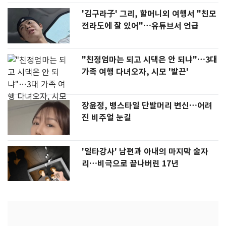
'김구라子' 그리, 할머니외 여행서 "친모
전라도에 잘 있어"…유튜브서 언급
"친정엄마는 되고 시댁은 안 되냐"…3대
가족 여행 다녀오자, 시모 '발끈'
장윤정, 뱅스타일 단발머리 변신…어려
진 비주얼 눈길
'일타강사' 남편과 아내의 마지막 술자
리…비극으로 끝나버린 17년