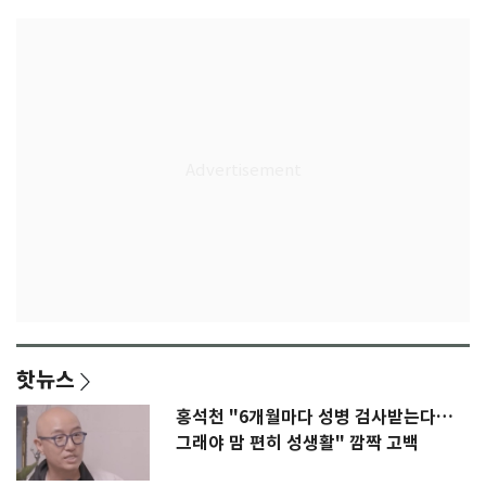
핫뉴스
홍석천 "6개월마다 성병 검사받는다…
그래야 맘 편히 성생활" 깜짝 고백