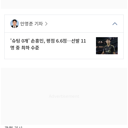
안영준 기자
'슈팅 0개' 손흥민, 평점 6.6점…선발 11
명 중 최하 수준