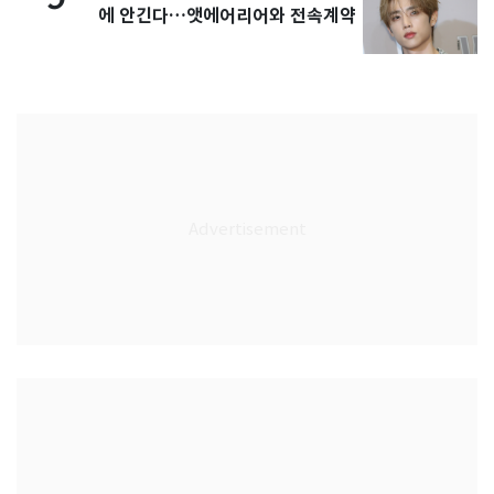
에 안긴다…앳에어리어와 전속계약