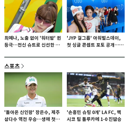
최예나, 노출 없이 '워터밤' 퀸
'JYP 걸그룹' 아워벌스데이,
등극…전신 슈트로 신선한 충
첫 싱글 콘셉트 포토 공개…청
격 [N샷]
량·키치
스포츠
'돌아온 신인왕' 장은수, 제주
'손흥민 슈팅 0개' LA FC, 멕
삼다수 역전 우승…생애 첫승
시코 팀 톨루카에 1-0 진땀승
감격